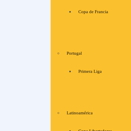
Copa de Francia
Portugal
Primera Liga
Latinoamérica