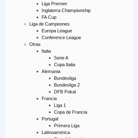
Liga Premier
Inglaterra Championship
FA Cup
Liga de Campeones
Europa League
Conference League
Otras
Italia
Serie A
Copa Italia
Alemania
Bundesliga
Bundesliga 2
DFB Pokal
Francia
Liga 1
Copa de Francia
Portugal
Primera Liga
Latinoamérica