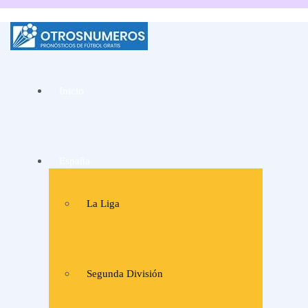
La mejor web de
Pronósticos de fútbol
Inicio
y consejos de apuestas
de expertos
España
La Liga
Segunda División