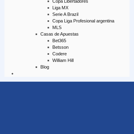
Copa Libertadores
Liga MX
Serie A Brazil
Copa Liga Profesional argentina
MLS
Casas de Apuestas
Bet365
Betsson
Codere
William Hill
Blog