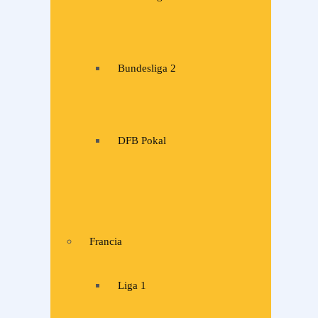
Bundesliga 2
DFB Pokal
Francia
Liga 1