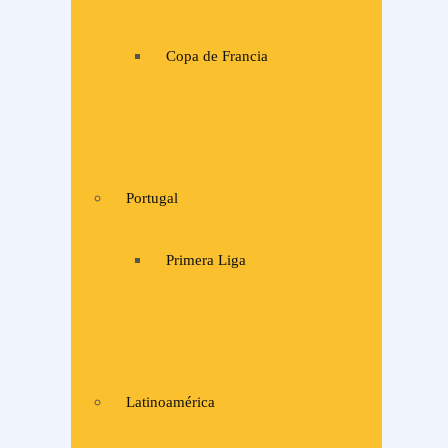
Copa de Francia
Portugal
Primera Liga
Latinoamérica