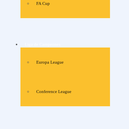
FA Cup
Liga de Campeones
Europa League
Conference League