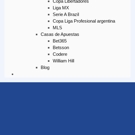
Copa Libertadores
Liga MX
Serie A Brazil
Copa Liga Profesional argentina
MLS
Casas de Apuestas
Bet365
Betsson
Codere
William Hill
Blog