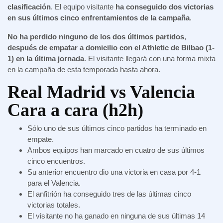
clasificación
. El equipo visitante
ha conseguido dos victorias
en sus últimos cinco enfrentamientos de la campaña
.
No ha perdido ninguno de los dos últimos partidos
,
después de empatar a domicilio con el Athletic de Bilbao (1-
1) en la última jornada
. El visitante llegará con una forma mixta
en la campaña de esta temporada hasta ahora.
Real Madrid vs Valencia
Cara a cara (h2h)
Sólo uno de sus últimos cinco partidos ha terminado en
empate.
Ambos equipos han marcado en cuatro de sus últimos
cinco encuentros.
Su anterior encuentro dio una victoria en casa por 4-1
para el Valencia.
El anfitrión ha conseguido tres de las últimas cinco
victorias totales.
El visitante no ha ganado en ninguna de sus últimas 14