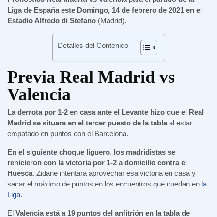
Liga de España este Domingo, 14 de febrero de 2021 en el
Estadio Alfredo di Stefano
(Madrid).
Detalles del Contenido
Previa Real Madrid vs
Valencia
La derrota por 1-2 en casa ante el Levante hizo que el Real
Madrid se situara en el tercer puesto de la tabla
al estar
empatado en puntos con el Barcelona.
En el siguiente choque liguero
,
los madridistas se
rehicieron con la victoria por 1-2 a domicilio contra el
Huesca
. Zidane intentará aprovechar esa victoria en casa y
sacar el máximo de puntos en los encuentros que quedan en
la
Liga
.
El
Valencia está a 19 puntos del anfitrión en la tabla de