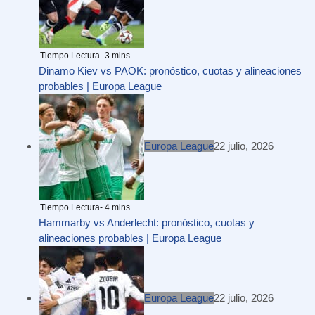
Dinamo Kiev vs PAOK: pronóstico, cuotas y alineaciones
probables | Europa League
Europa League
22 julio, 2026
Hammarby vs Anderlecht: pronóstico, cuotas y
alineaciones probables | Europa League
Europa League
22 julio, 2026