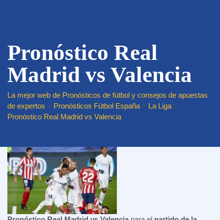
Pronóstico Real
Madrid vs Valencia
La mejor web de Pronósticos de fútbol y consejos de apuestas
de expertos
>
Pronósticos Fútbol España
>
La Liga
>
Pronóstico Real Madrid vs Valencia
Pronóstico Real Madrid vs Valencia
para el
partido de la