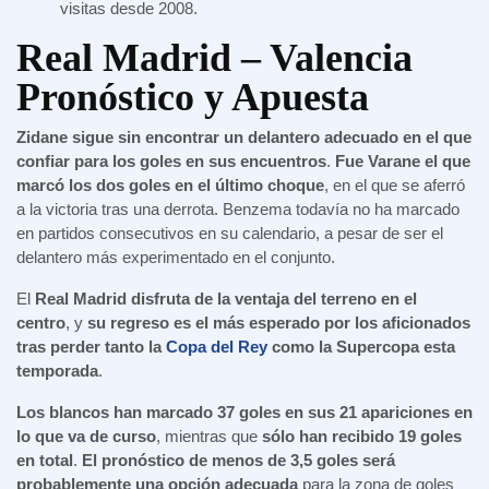
visitas desde 2008.
Real Madrid – Valencia
Pronóstico y Apuesta
Zidane sigue sin encontrar un delantero adecuado en el que
confiar para los goles en sus encuentros
.
Fue Varane el que
marcó los dos goles en el último choque
, en el que se aferró
a la victoria tras una derrota. Benzema todavía no ha marcado
en partidos consecutivos en su calendario, a pesar de ser el
delantero más experimentado en el conjunto.
El
Real Madrid disfruta de la ventaja del terreno en el
centro
, y
su regreso es el más esperado por los aficionados
tras perder tanto la
Copa del Rey
como la Supercopa esta
temporada
.
Los blancos han marcado 37 goles en sus 21 apariciones en
lo que va de curso
, mientras que
sólo han recibido 19 goles
en total
.
El pronóstico de menos de 3,5 goles será
probablemente una opción adecuada
para la zona de goles