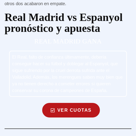
otros dos acabaron en empate.
Real Madrid vs Espanyol
pronóstico y apuesta
REAL MADRID GANA
El Real, falto de confianza últimamente, debería
conseguir hacer su fútbol y doblegar al Espanyol, que
sigue sufriendo por la cruel derrota sufrida ante el
Valladolid. Además, los merengues saben muy bien que
ya no tienen derecho a cometer errores si quieren
conservar su corona de campeones de España.
VER CUOTAS