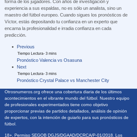
forma de los jugadores. Con años de investigación y
experiencia a sus espaldas, no es sólo un analista, sino un
maestro del fútbol europeo. Cuando sigues los pronósticos de
Víctor, estás depositando tu confianza en un experto que
encarna la profesionalidad e irradia confianza en cada
predicción.
Previous
Pronóstico Valencia vs Osasuna
Next
Pronóstico Crystal Palace vs Manchester City
Otrosnumeros.org ofrece una cobertura diaria de los últimos
acontecimientos en el vibrante mundo del fútbol. Nuestro equipo
de profesionales experimentados tiene como objetivo
proporcionar previas de partidos detallados, análisis de opinión
de expertos, con la intención de guiarlo para sus pronósticos de
fútbol.
18+, Permiso SEGOB DGJS/DGAAD/DCRCA/P-01/2018. Los