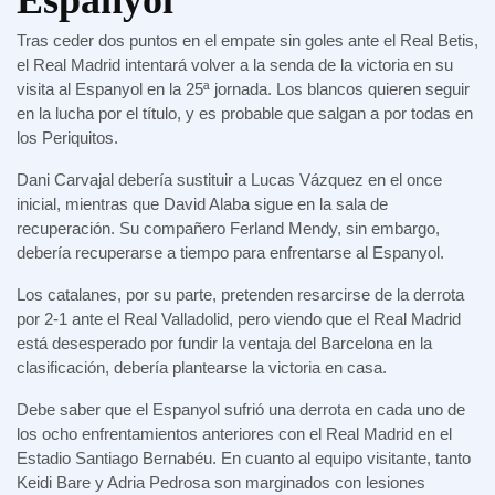
Espanyol
Tras ceder dos puntos en el empate sin goles ante el Real Betis,
el Real Madrid intentará volver a la senda de la victoria en su
visita al Espanyol en la 25ª jornada. Los blancos quieren seguir
en la lucha por el título, y es probable que salgan a por todas en
los Periquitos.
Dani Carvajal debería sustituir a Lucas Vázquez en el once
inicial, mientras que David Alaba sigue en la sala de
recuperación. Su compañero Ferland Mendy, sin embargo,
debería recuperarse a tiempo para enfrentarse al Espanyol.
Los catalanes, por su parte, pretenden resarcirse de la derrota
por 2-1 ante el Real Valladolid, pero viendo que el Real Madrid
está desesperado por fundir la ventaja del Barcelona en la
clasificación, debería plantearse la victoria en casa.
Debe saber que el Espanyol sufrió una derrota en cada uno de
los ocho enfrentamientos anteriores con el Real Madrid en el
Estadio Santiago Bernabéu. En cuanto al equipo visitante, tanto
Keidi Bare y Adria Pedrosa son marginados con lesiones