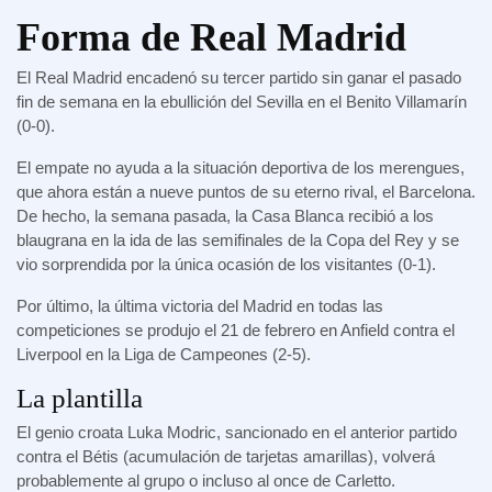
Forma de Real Madrid
El Real Madrid encadenó su tercer partido sin ganar el pasado
fin de semana en la ebullición del Sevilla en el Benito Villamarín
(0-0).
El empate no ayuda a la situación deportiva de los merengues,
que ahora están a nueve puntos de su eterno rival, el Barcelona.
De hecho, la semana pasada, la Casa Blanca recibió a los
blaugrana en la ida de las semifinales de la Copa del Rey y se
vio sorprendida por la única ocasión de los visitantes (0-1).
Por último, la última victoria del Madrid en todas las
competiciones se produjo el 21 de febrero en Anfield contra el
Liverpool en la Liga de Campeones (2-5).
La plantilla
El genio croata Luka Modric, sancionado en el anterior partido
contra el Bétis (acumulación de tarjetas amarillas), volverá
probablemente al grupo o incluso al once de Carletto.