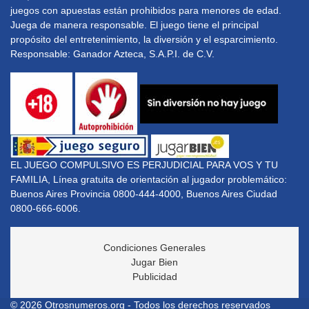
juegos con apuestas están prohibidos para menores de edad.
Juega de manera responsable. El juego tiene el principal
propósito del entretenimiento, la diversión y el esparcimiento.
Responsable: Ganador Azteca, S.A.P.I. de C.V.
EL JUEGO COMPULSIVO ES PERJUDICIAL PARA VOS Y TU
FAMILIA, Línea gratuita de orientación al jugador problemático:
Buenos Aires Provincia 0800-444-4000, Buenos Aires Ciudad
0800-666-6006.
Condiciones Generales
Jugar Bien
Publicidad
© 2026 Otrosnumeros.org - Todos los derechos reservados