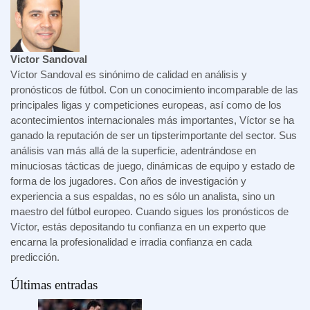
Victor Sandoval
Víctor Sandoval es sinónimo de calidad en análisis y
pronósticos de fútbol. Con un conocimiento incomparable de las
principales ligas y competiciones europeas, así como de los
acontecimientos internacionales más importantes, Víctor se ha
ganado la reputación de ser un tipsterimportante del sector. Sus
análisis van más allá de la superficie, adentrándose en
minuciosas tácticas de juego, dinámicas de equipo y estado de
forma de los jugadores. Con años de investigación y
experiencia a sus espaldas, no es sólo un analista, sino un
maestro del fútbol europeo. Cuando sigues los pronósticos de
Víctor, estás depositando tu confianza en un experto que
encarna la profesionalidad e irradia confianza en cada
predicción.
Últimas entradas