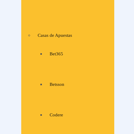
Casas de Apuestas
Bet365
Betsson
Codere