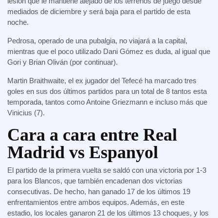
lesión que le mantiene alejado de los terrenos de juego desde
mediados de diciembre y será baja para el partido de esta
noche.
Pedrosa, operado de una pubalgia, no viajará a la capital,
mientras que el poco utilizado Dani Gómez es duda, al igual que
Gori y Brian Oliván (por continuar).
Martin Braithwaite, el ex jugador del Tefecé ha marcado tres
goles en sus dos últimos partidos para un total de 8 tantos esta
temporada, tantos como Antoine Griezmann e incluso más que
Vinicius (7).
Cara a cara entre Real
Madrid vs Espanyol
El partido de la primera vuelta se saldó con una victoria por 1-3
para los Blancos, que también encadenan dos victorias
consecutivas. De hecho, han ganado 17 de los últimos 19
enfrentamientos entre ambos equipos. Además, en este
estadio, los locales ganaron 21 de los últimos 13 choques, y los