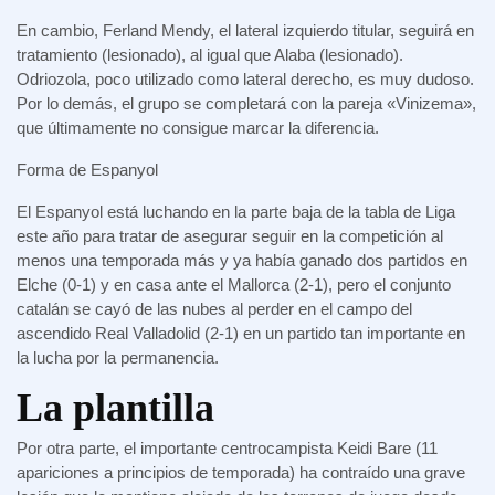
En cambio, Ferland Mendy, el lateral izquierdo titular, seguirá en
tratamiento (lesionado), al igual que Alaba (lesionado).
Odriozola, poco utilizado como lateral derecho, es muy dudoso.
Por lo demás, el grupo se completará con la pareja «Vinizema»,
que últimamente no consigue marcar la diferencia.
Forma de Espanyol
El Espanyol está luchando en la parte baja de la tabla de Liga
este año para tratar de asegurar seguir en la competición al
menos una temporada más y ya había ganado dos partidos en
Elche (0-1) y en casa ante el Mallorca (2-1), pero el conjunto
catalán se cayó de las nubes al perder en el campo del
ascendido Real Valladolid (2-1) en un partido tan importante en
la lucha por la permanencia.
La plantilla
Por otra parte, el importante centrocampista Keidi Bare (11
apariciones a principios de temporada) ha contraído una grave