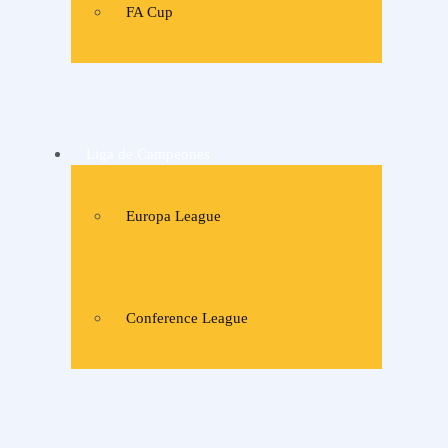
FA Cup
Liga de Campeones
Europa League
Conference League