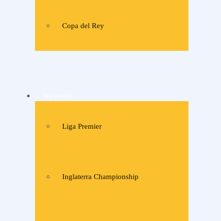
Copa del Rey
Inglaterra
Liga Premier
Inglaterra Championship