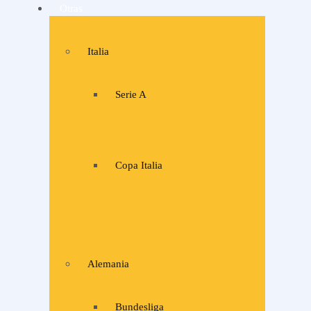
Otras
Italia
Serie A
Copa Italia
Alemania
Bundesliga