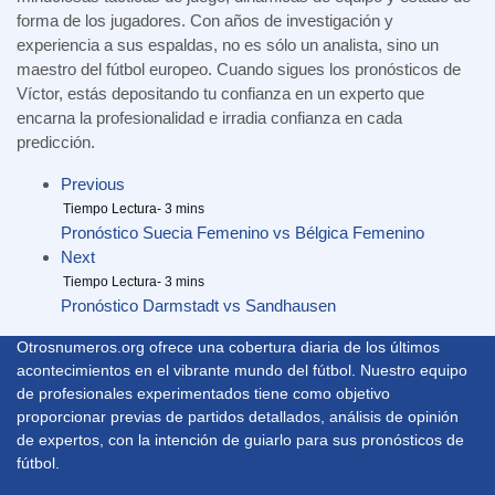
forma de los jugadores. Con años de investigación y
experiencia a sus espaldas, no es sólo un analista, sino un
maestro del fútbol europeo. Cuando sigues los pronósticos de
Víctor, estás depositando tu confianza en un experto que
encarna la profesionalidad e irradia confianza en cada
predicción.
Previous
Pronóstico Suecia Femenino vs Bélgica Femenino
Next
Pronóstico Darmstadt vs Sandhausen
Otrosnumeros.org ofrece una cobertura diaria de los últimos
acontecimientos en el vibrante mundo del fútbol. Nuestro equipo
de profesionales experimentados tiene como objetivo
proporcionar previas de partidos detallados, análisis de opinión
de expertos, con la intención de guiarlo para sus pronósticos de
fútbol.