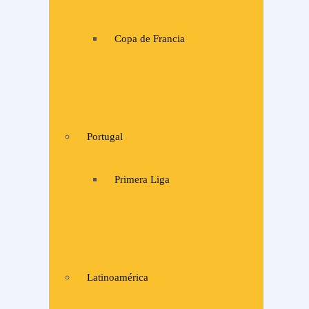
Copa de Francia
Portugal
Primera Liga
Latinoamérica