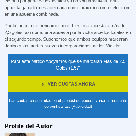
victoria por parte de los locales ya no son atractivas. Esta
apuesta ganadora es adecuada como máximo como selección
en una apuesta combinada.
Por lo tanto, recomendamos más bien una apuesta a más de
2,5 goles, así como una apuesta por la victoria de los locales en
el segundo tiempo. Suponemos que ambos equipos marcarán
debido a las fuertes nuevas incorporaciones de los Violetas.
Para este partido Apoyamos que se marcarán Más de 2.5
Goles (1,57)
VER CUOTAS AHORA
Las cuotas presentadas en el pronóstico pueden variar al momento
de verificarlas. (Publicidad)
Profile del Autor