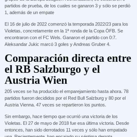
partidos de prueba, de los cuales se ganaron 3 y sólo se perdió
1, además de un empate
El 16 de julio de 2022 comenzó la temporada 2022/23 para los
Violetas, concretamente en la 1ª ronda de la Copa ÖFB. Se
encontraron con el FC Wels. Ganaron el partido con 0:7.
Aleksandar Jukic marcó 3 goles y Andreas Gruber 4.
Comparación directa entre
el RB Salzburgo y el
Austria Wien
205 veces se ha producido el emparejamiento hasta ahora. 78
partidos fueron decididos por el Red Bull Salzburg y 80 por el
Austria Vienna. 47 veces se repartieron los puntos.
Sin embargo, hace tiempo que ocurrió una victoria de los
Violetas. El 27 de mayo de 2018 fue esa última victoria. Desde
entonces, han sido derrotados 11 veces y sólo han empatado
una. Recientemente, han encajado su séptima derrota