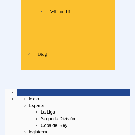
William Hill
Blog
Inicio
España
La Liga
Segunda División
Copa del Rey
Inglaterra