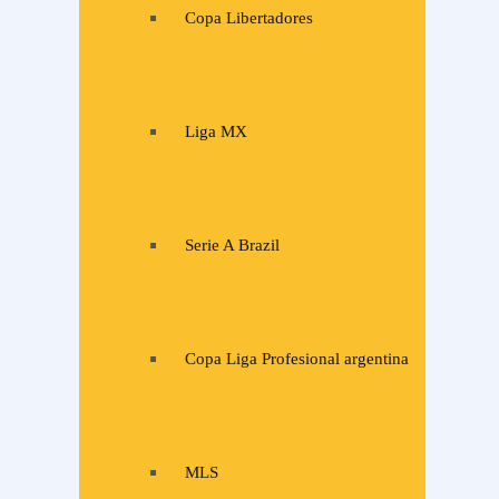
Copa Libertadores
Liga MX
Serie A Brazil
Copa Liga Profesional argentina
MLS