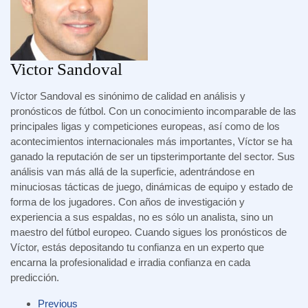
Victor Sandoval
Víctor Sandoval es sinónimo de calidad en análisis y
pronósticos de fútbol. Con un conocimiento incomparable de las
principales ligas y competiciones europeas, así como de los
acontecimientos internacionales más importantes, Víctor se ha
ganado la reputación de ser un tipsterimportante del sector. Sus
análisis van más allá de la superficie, adentrándose en
minuciosas tácticas de juego, dinámicas de equipo y estado de
forma de los jugadores. Con años de investigación y
experiencia a sus espaldas, no es sólo un analista, sino un
maestro del fútbol europeo. Cuando sigues los pronósticos de
Víctor, estás depositando tu confianza en un experto que
encarna la profesionalidad e irradia confianza en cada
predicción.
Previous