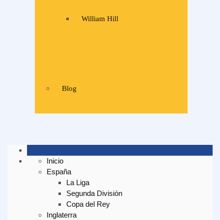
William Hill
Blog
Inicio
España
La Liga
Segunda División
Copa del Rey
Inglaterra