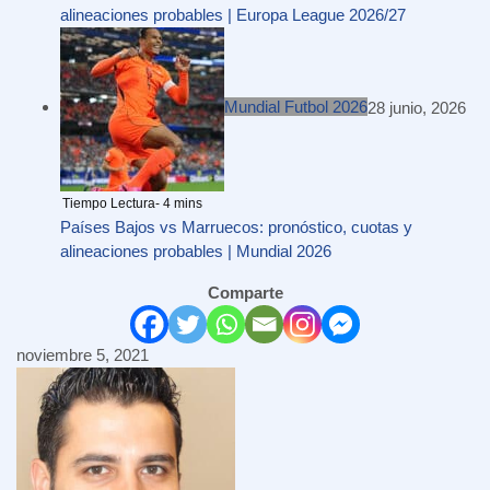
alineaciones probables | Europa League 2026/27
Mundial Futbol 2026
28 junio, 2026
Países Bajos vs Marruecos: pronóstico, cuotas y
alineaciones probables | Mundial 2026
Comparte
noviembre 5, 2021