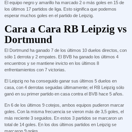
El equipo negro y amarillo ha marcado 2 o más goles en 15 de
los últimos 17 partidos de liga. Esto significa que podemos
esperar muchos goles en el partido de Leipzig.
Cara a Cara RB Leipzig vs
Dortmund
El Dortmund ha ganado 7 de los últimos 10 duelos directos, con
sólo 1 derrota y 2 empates. El BVB ha ganado los últimos 4
encuentros y se mantiene invicto en los últimos 8
enfrentamientos con 7 victorias.
El Leipzig no ha conseguido ganar sus últimos 5 duelos en
casa, con 4 derrotas seguidas últimamente; el RB Leipzig sólo
ganó en su primer partido en casa contra el BVB hace 5 años.
En 6 de los últimos 9 cotejos, ambos equipos pudieron marcar
goles. Con la misma frecuencia se vieron más de 3,5 goles, el
más reciente 3 seguidos. En estos 3 partidos se marcaron un
total de 14 goles. En los dos últimos partidos en Leipzig se
marcaron 9 goles.