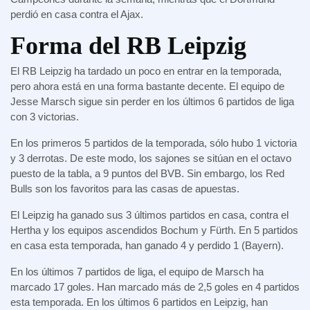
perdió en casa contra el Ajax.
Forma del RB Leipzig
El RB Leipzig ha tardado un poco en entrar en la temporada,
pero ahora está en una forma bastante decente. El equipo de
Jesse Marsch sigue sin perder en los últimos 6 partidos de liga
con 3 victorias.
En los primeros 5 partidos de la temporada, sólo hubo 1 victoria
y 3 derrotas. De este modo, los sajones se sitúan en el octavo
puesto de la tabla, a 9 puntos del BVB. Sin embargo, los Red
Bulls son los favoritos para las casas de apuestas.
El Leipzig ha ganado sus 3 últimos partidos en casa, contra el
Hertha y los equipos ascendidos Bochum y Fürth. En 5 partidos
en casa esta temporada, han ganado 4 y perdido 1 (Bayern).
En los últimos 7 partidos de liga, el equipo de Marsch ha
marcado 17 goles. Han marcado más de 2,5 goles en 4 partidos
esta temporada. En los últimos 6 partidos en Leipzig, han