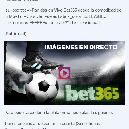
[su_box title=»Partidos en Vivo Bet365 desde la comodidad de
tu Movil o PC» style=»default» box_color=»#1E73BE»
title_color=»#FFFFFF» radius=»3″ class=»» id=»»]
(Publicidad)
Para poder acceder a la plataforma necesitas lo siguiente:
Tienes que iniciar sesión en tu cuenta (Si no Tienes