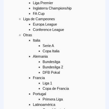
Liga Premier
Inglaterra Championship
FA Cup
Liga de Campeones
Europa League
Conference League
Otras
Italia
Serie A
Copa Italia
Alemania
Bundesliga
Bundesliga 2
DFB Pokal
Francia
Liga 1
Copa de Francia
Portugal
Primera Liga
Latinoamérica