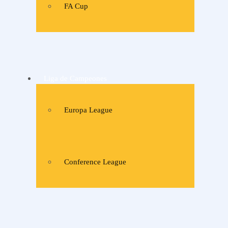
FA Cup
Liga de Campeones
Europa League
Conference League