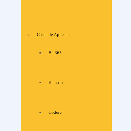
Casas de Apuestas
Bet365
Betsson
Codere