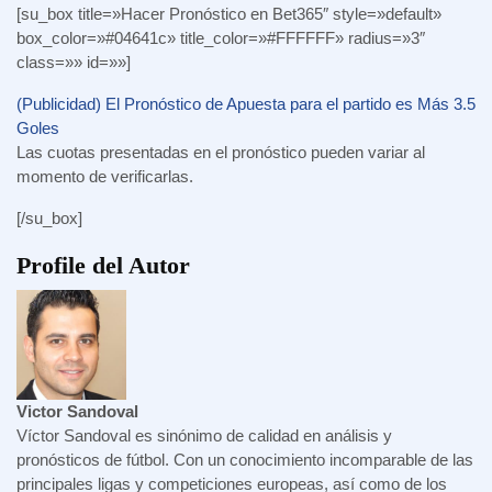
[su_box title=»Hacer Pronóstico en Bet365″ style=»default»
box_color=»#04641c» title_color=»#FFFFFF» radius=»3″
class=»» id=»»]
(Publicidad) El Pronóstico de Apuesta para el partido es Más 3.5
Goles
Las cuotas presentadas en el pronóstico pueden variar al
momento de verificarlas.
[/su_box]
Profile del Autor
Victor Sandoval
Víctor Sandoval es sinónimo de calidad en análisis y
pronósticos de fútbol. Con un conocimiento incomparable de las
principales ligas y competiciones europeas, así como de los