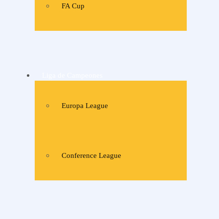
FA Cup
Liga de Campeones
Europa League
Conference League