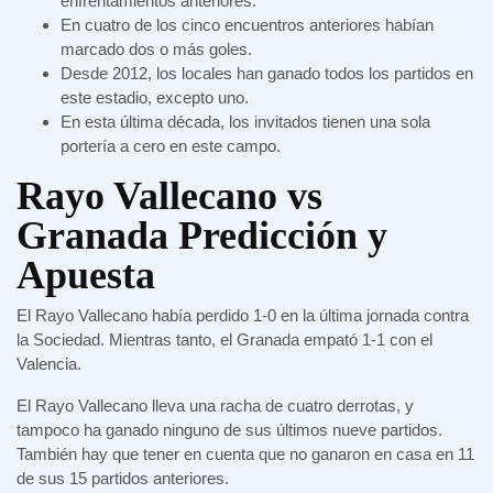
enfrentamientos anteriores.
En cuatro de los cinco encuentros anteriores habían
marcado dos o más goles.
Desde 2012, los locales han ganado todos los partidos en
este estadio, excepto uno.
En esta última década, los invitados tienen una sola
portería a cero en este campo.
Rayo Vallecano vs
Granada Predicción y
Apuesta
El Rayo Vallecano había perdido 1-0 en la última jornada contra
la Sociedad. Mientras tanto, el Granada empató 1-1 con el
Valencia.
El Rayo Vallecano lleva una racha de cuatro derrotas, y
tampoco ha ganado ninguno de sus últimos nueve partidos.
También hay que tener en cuenta que no ganaron en casa en 11
de sus 15 partidos anteriores.