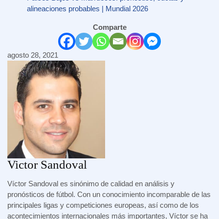
alineaciones probables | Mundial 2026
Comparte
agosto 28, 2021
Victor Sandoval
Víctor Sandoval es sinónimo de calidad en análisis y
pronósticos de fútbol. Con un conocimiento incomparable de las
principales ligas y competiciones europeas, así como de los
acontecimientos internacionales más importantes, Víctor se ha