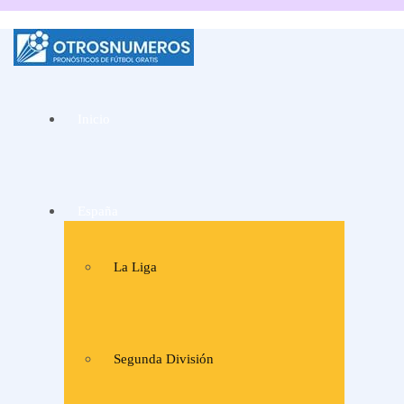
La mejor web de
Pronósticos de fútbol
Inicio
y consejos de apuestas
de expertos
España
La Liga
Segunda División