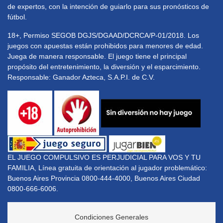
de expertos, con la intención de guiarlo para sus pronósticos de
fútbol.
18+, Permiso SEGOB DGJS/DGAAD/DCRCA/P-01/2018. Los
juegos con apuestas están prohibidos para menores de edad.
Juega de manera responsable. El juego tiene el principal
propósito del entretenimiento, la diversión y el esparcimiento.
Responsable: Ganador Azteca, S.A.P.I. de C.V.
EL JUEGO COMPULSIVO ES PERJUDICIAL PARA VOS Y TU
FAMILIA, Línea gratuita de orientación al jugador problemático:
Buenos Aires Provincia 0800-444-4000, Buenos Aires Ciudad
0800-666-6006.
Condiciones Generales