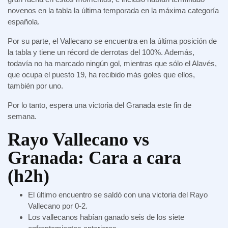
novenos en la tabla la última temporada en la máxima categoría
española.
Por su parte, el Vallecano se encuentra en la última posición de
la tabla y tiene un récord de derrotas del 100%. Además,
todavía no ha marcado ningún gol, mientras que sólo el Alavés,
que ocupa el puesto 19, ha recibido más goles que ellos,
también por uno.
Por lo tanto, espera una victoria del Granada este fin de
semana.
Rayo Vallecano vs
Granada: Cara a cara
(h2h)
El último encuentro se saldó con una victoria del Rayo
Vallecano por 0-2.
Los vallecanos habían ganado seis de los siete