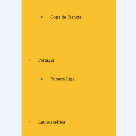
Copa de Francia
Portugal
Primera Liga
Latinoamérica