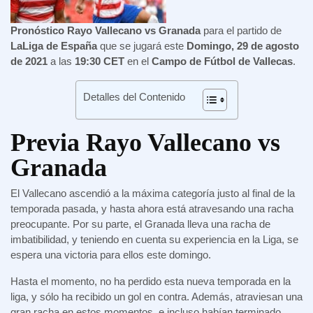
Pronóstico Rayo Vallecano vs Granada
para el partido de
LaLiga de España
que se jugará este
Domingo, 29 de agosto
de 2021
a las
19:30 CET
en el
Campo de Fútbol de Vallecas
.
Detalles del Contenido
Previa Rayo Vallecano vs
Granada
El Vallecano ascendió a la máxima categoría justo al final de la
temporada pasada, y hasta ahora está atravesando una racha
preocupante. Por su parte, el Granada lleva una racha de
imbatibilidad, y teniendo en cuenta su experiencia en la Liga, se
espera una victoria para ellos este domingo.
Hasta el momento, no ha perdido esta nueva temporada en la
liga, y sólo ha recibido un gol en contra. Además, atraviesan una
gran racha en estos momentos, e incluso habían terminado