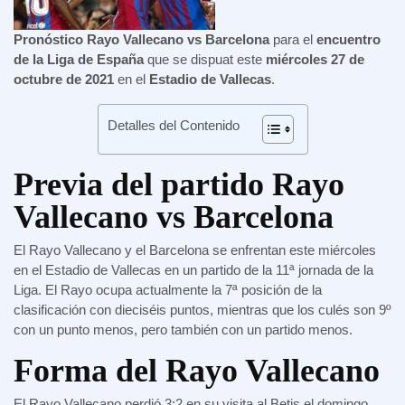
Pronóstico Rayo Vallecano vs Barcelona
para el
encuentro
de la Liga de España
que se dispuat este
miércoles 27 de
octubre de 2021
en el
Estadio de Vallecas
.
Detalles del Contenido
Previa del partido Rayo
Vallecano vs Barcelona
El Rayo Vallecano y el Barcelona se enfrentan este miércoles
en el Estadio de Vallecas en un partido de la 11ª jornada de la
Liga. El Rayo ocupa actualmente la 7ª posición de la
clasificación con dieciséis puntos, mientras que los culés son 9º
con un punto menos, pero también con un partido menos.
Forma del Rayo Vallecano
El Rayo Vallecano perdió 3:2 en su visita al Betis el domingo.