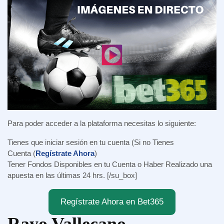
Para poder acceder a la plataforma necesitas lo siguiente:
Tienes que iniciar sesión en tu cuenta (Si no Tienes
Cuenta (
Regístrate Ahora
)
Tener Fondos Disponibles en tu Cuenta o Haber Realizado una
apuesta en las últimas 24 hrs. [/su_box]
Regístrate Ahora en Bet365
Rayo Vallecano –