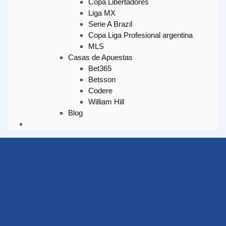
Copa Libertadores
Liga MX
Serie A Brazil
Copa Liga Profesional argentina
MLS
Casas de Apuestas
Bet365
Betsson
Codere
William Hill
Blog