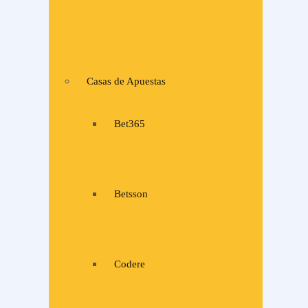
Casas de Apuestas
Bet365
Betsson
Codere