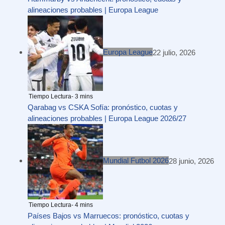
alineaciones probables | Europa League
Europa League
22 julio, 2026
Qarabag vs CSKA Sofía: pronóstico, cuotas y
alineaciones probables | Europa League 2026/27
Mundial Futbol 2026
28 junio, 2026
Países Bajos vs Marruecos: pronóstico, cuotas y