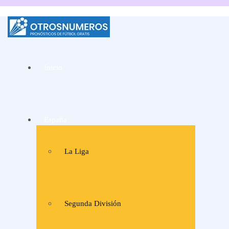
La mejor web de
Pronósticos de fútbol
Inicio
y consejos de apuestas
de expertos
España
La Liga
Segunda División