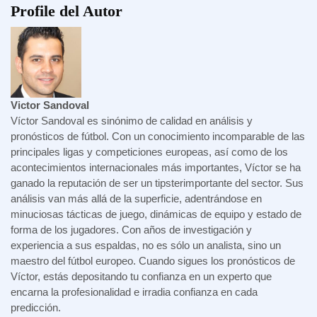
Profile del Autor
Victor Sandoval
Víctor Sandoval es sinónimo de calidad en análisis y
pronósticos de fútbol. Con un conocimiento incomparable de las
principales ligas y competiciones europeas, así como de los
acontecimientos internacionales más importantes, Víctor se ha
ganado la reputación de ser un tipsterimportante del sector. Sus
análisis van más allá de la superficie, adentrándose en
minuciosas tácticas de juego, dinámicas de equipo y estado de
forma de los jugadores. Con años de investigación y
experiencia a sus espaldas, no es sólo un analista, sino un
maestro del fútbol europeo. Cuando sigues los pronósticos de
Víctor, estás depositando tu confianza en un experto que
encarna la profesionalidad e irradia confianza en cada
predicción.