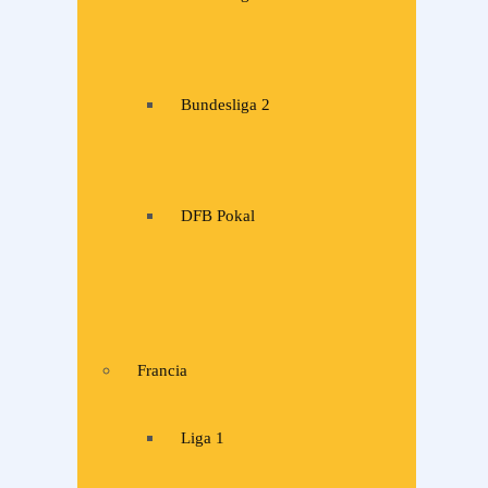
Bundesliga 2
DFB Pokal
Francia
Liga 1