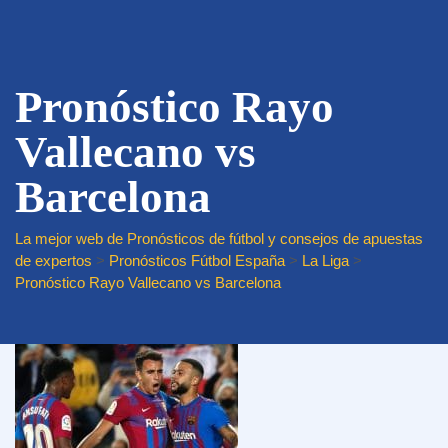
Pronóstico Rayo
Vallecano vs
Barcelona
La mejor web de Pronósticos de fútbol y consejos de apuestas
de expertos
>
Pronósticos Fútbol España
>
La Liga
>
Pronóstico Rayo Vallecano vs Barcelona