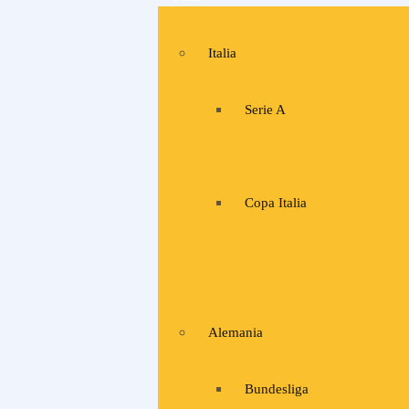
Italia
Serie A
Copa Italia
Alemania
Bundesliga