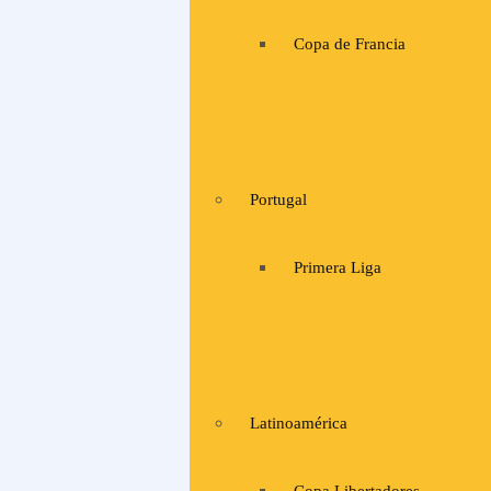
Copa de Francia
Portugal
Primera Liga
Latinoamérica