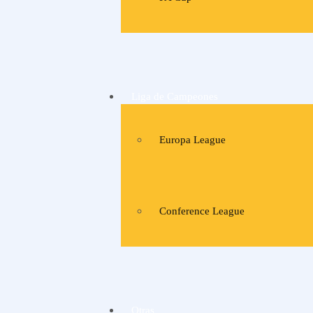
Liga de Campeones
Europa League
Conference League
Otras