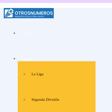
La mejor web de
Pronósticos de fútbol
Inicio
y consejos de apuestas
de expertos
España
La Liga
Segunda División