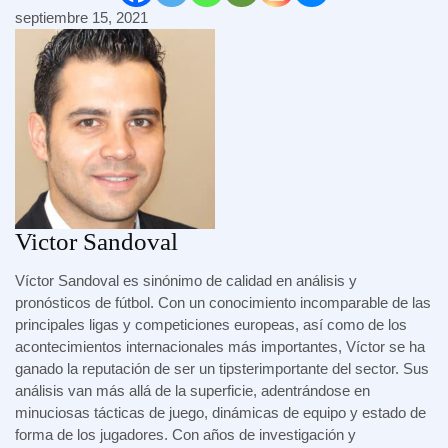
septiembre 15, 2021
Victor Sandoval
Víctor Sandoval es sinónimo de calidad en análisis y
pronósticos de fútbol. Con un conocimiento incomparable de las
principales ligas y competiciones europeas, así como de los
acontecimientos internacionales más importantes, Víctor se ha
ganado la reputación de ser un tipsterimportante del sector. Sus
análisis van más allá de la superficie, adentrándose en
minuciosas tácticas de juego, dinámicas de equipo y estado de
forma de los jugadores. Con años de investigación y