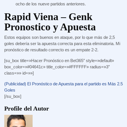
ocho de los nueve partidos anteriores.
Rapid Viena – Genk
Pronostico y Apuesta
Estos equipos son buenos en ataque, por lo que más de 2,5
goles debería ser la apuesta correcta para esta eliminatoria. Mi
pronóstico de resultado correcto es un empate 2-2.
[su_box title=»Hacer Pronóstico en Bet365″ style=»default»
box_color=»#04641c» title_color=»#FFFFFF» radius=»3″
class=»» id=»»]
(Publicidad) El Pronóstico de Apuesta para el partido es Más 2.5
Goles
[/su_box]
Profile del Autor