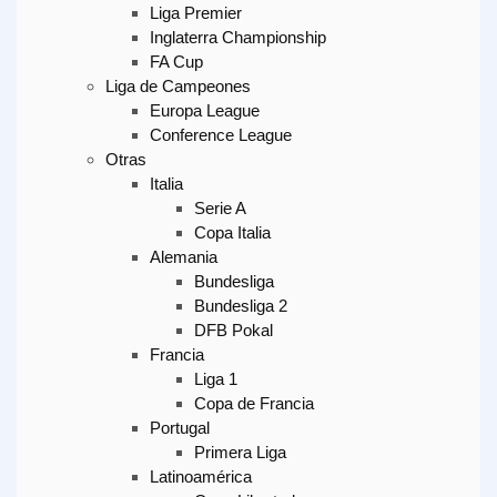
Liga Premier
Inglaterra Championship
FA Cup
Liga de Campeones
Europa League
Conference League
Otras
Italia
Serie A
Copa Italia
Alemania
Bundesliga
Bundesliga 2
DFB Pokal
Francia
Liga 1
Copa de Francia
Portugal
Primera Liga
Latinoamérica