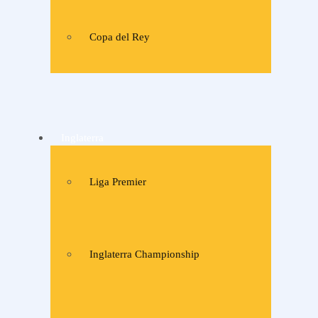
Copa del Rey
Inglaterra
Liga Premier
Inglaterra Championship