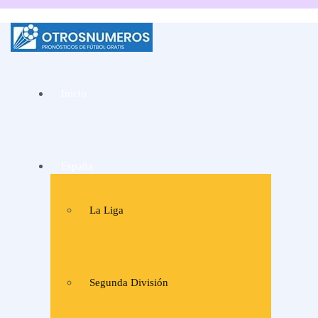
La mejor web de
Pronósticos de fútbol
Inicio
y consejos de apuestas
de expertos
España
La Liga
Segunda División