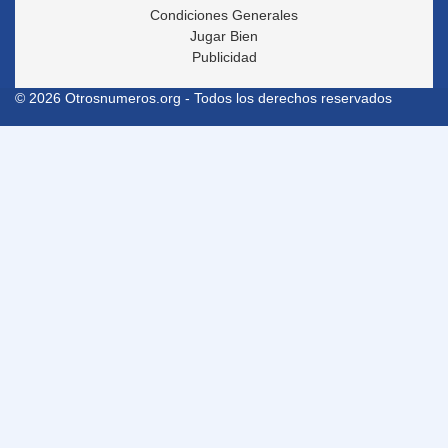
Condiciones Generales
Jugar Bien
Publicidad
© 2026 Otrosnumeros.org - Todos los derechos reservados