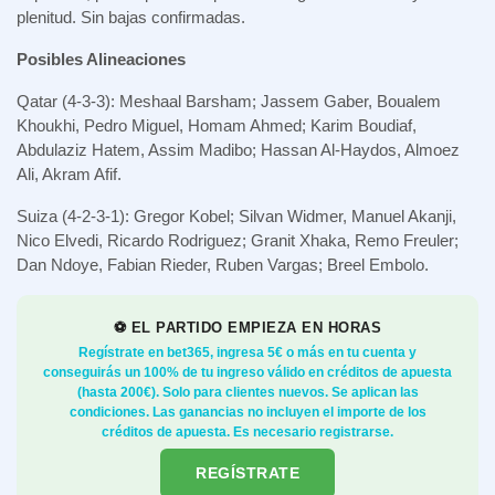
plenitud. Sin bajas confirmadas.
Posibles Alineaciones
Qatar (4-3-3): Meshaal Barsham; Jassem Gaber, Boualem
Khoukhi, Pedro Miguel, Homam Ahmed; Karim Boudiaf,
Abdulaziz Hatem, Assim Madibo; Hassan Al-Haydos, Almoez
Ali, Akram Afif.
Suiza (4-2-3-1): Gregor Kobel; Silvan Widmer, Manuel Akanji,
Nico Elvedi, Ricardo Rodriguez; Granit Xhaka, Remo Freuler;
Dan Ndoye, Fabian Rieder, Ruben Vargas; Breel Embolo.
⚽ EL PARTIDO EMPIEZA EN HORAS
Regístrate en bet365, ingresa 5€ o más en tu cuenta y
conseguirás un 100% de tu ingreso válido en créditos de apuesta
(hasta 200€). Solo para clientes nuevos. Se aplican las
condiciones. Las ganancias no incluyen el importe de los
créditos de apuesta. Es necesario registrarse.
REGÍSTRATE