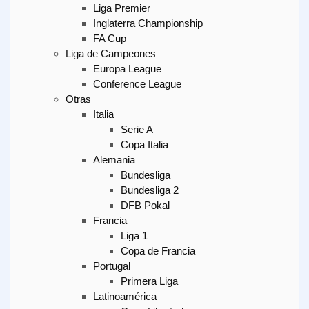
Liga Premier
Inglaterra Championship
FA Cup
Liga de Campeones
Europa League
Conference League
Otras
Italia
Serie A
Copa Italia
Alemania
Bundesliga
Bundesliga 2
DFB Pokal
Francia
Liga 1
Copa de Francia
Portugal
Primera Liga
Latinoamérica