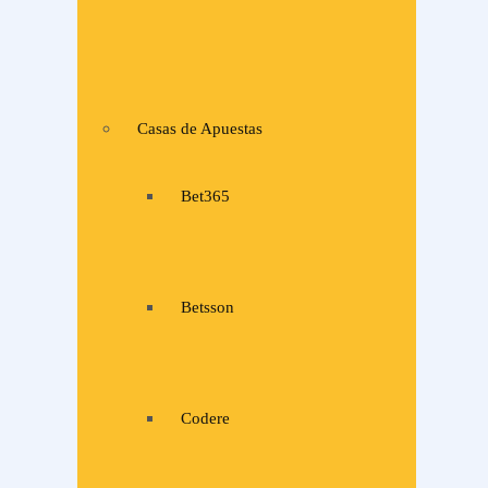
Casas de Apuestas
Bet365
Betsson
Codere