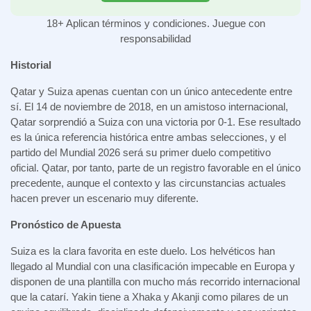
18+ Aplican términos y condiciones. Juegue con
responsabilidad
Historial
Qatar y Suiza apenas cuentan con un único antecedente entre
sí. El 14 de noviembre de 2018, en un amistoso internacional,
Qatar sorprendió a Suiza con una victoria por 0-1. Ese resultado
es la única referencia histórica entre ambas selecciones, y el
partido del Mundial 2026 será su primer duelo competitivo
oficial. Qatar, por tanto, parte de un registro favorable en el único
precedente, aunque el contexto y las circunstancias actuales
hacen prever un escenario muy diferente.
Pronóstico de Apuesta
Suiza es la clara favorita en este duelo. Los helvéticos han
llegado al Mundial con una clasificación impecable en Europa y
disponen de una plantilla con mucho más recorrido internacional
que la catarí. Yakin tiene a Xhaka y Akanji como pilares de un