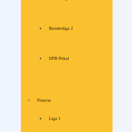
Bundesliga 2
DFB Pokal
Francia
Liga 1