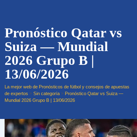
Pronóstico Qatar vs
Suiza — Mundial
2026 Grupo B |
13/06/2026
La mejor web de Pronósticos de fútbol y consejos de apuestas
de expertos
>
Sin categoría
>
Pronóstico Qatar vs Suiza —
Mundial 2026 Grupo B | 13/06/2026