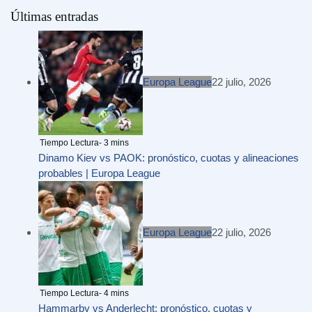
Últimas entradas
Europa League
22 julio, 2026
Dinamo Kiev vs PAOK: pronóstico, cuotas y alineaciones
probables | Europa League
Europa League
22 julio, 2026
Hammarby vs Anderlecht: pronóstico, cuotas y