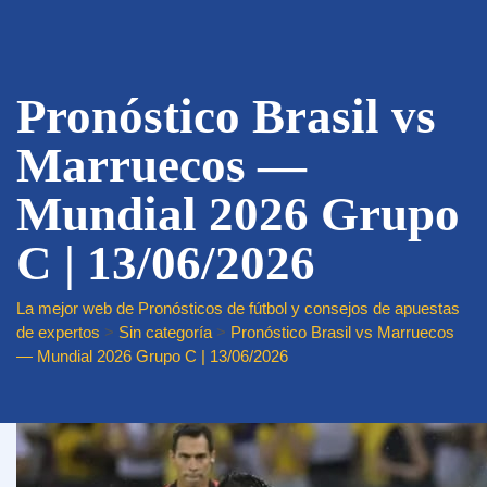
Pronóstico Brasil vs
Marruecos —
Mundial 2026 Grupo
C | 13/06/2026
La mejor web de Pronósticos de fútbol y consejos de apuestas
de expertos
>
Sin categoría
>
Pronóstico Brasil vs Marruecos
— Mundial 2026 Grupo C | 13/06/2026