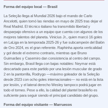
Forma del equipo local — Brasil
La Seleção llega al Mundial 2026 bajo el mando de Carlo
Ancelotti, quien tomó las riendas en mayo de 2025 tras dejar el
Real Madrid. El técnico italiano ha transmitido libertad y
desparpajo ofensivo a un equipo que cuenta con algunos de los
mejores talentos del planeta. Vinicius Jr., quien marcó 16 goles
en LaLiga en la temporada 2025-26 y fue subcampeón del Balón
de Oro 2024, es el gran referente. Raphinha aporta verticalidad
y gol desde el extremo contrario, mientras que Bruno
Guimarães y Casemiro dan consistencia al centro del campo.
Sin embargo, Brasil llega con bajas notables: Neymar está
descartado para este partido por una lesión muscular de grado
2 en la pantorrilla, Rodrygo —máximo goleador de la Seleção
desde 2023 con ocho goles internacionales— no está en la lista
por lesión, y el lateral derecho Wesley tampoco podrá jugar en
todo el torneo. Pese a ello, la calidad del plantel brasileño es
suficiente para seguir siendo el principal candidato del grupo.
Forma del equipo visitante — Marruecos