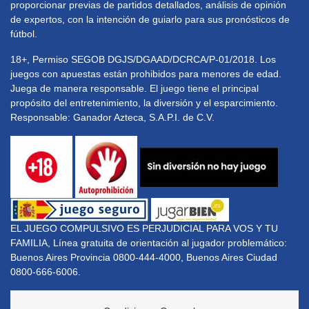
proporcionar previas de partidos detallados, análisis de opinión
de expertos, con la intención de guiarlo para sus pronósticos de
fútbol.
18+, Permiso SEGOB DGJS/DGAAD/DCRCA/P-01/2018. Los
juegos con apuestas están prohibidos para menores de edad.
Juega de manera responsable. El juego tiene el principal
propósito del entretenimiento, la diversión y el esparcimiento.
Responsable: Ganador Azteca, S.A.P.I. de C.V.
EL JUEGO COMPULSIVO ES PERJUDICIAL PARA VOS Y TU
FAMILIA, Línea gratuita de orientación al jugador problemático:
Buenos Aires Provincia 0800-444-4000, Buenos Aires Ciudad
0800-666-6006.