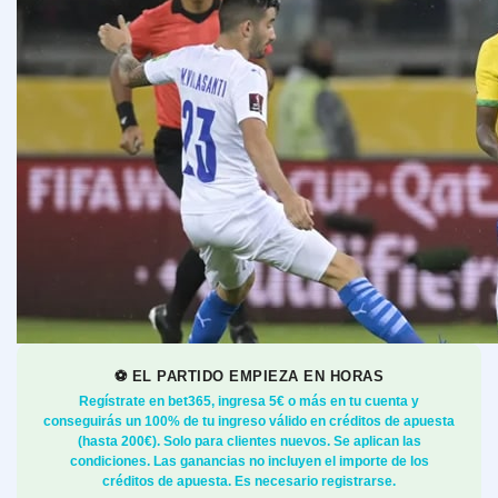
⚽ EL PARTIDO EMPIEZA EN HORAS
Regístrate en bet365, ingresa 5€ o más en tu cuenta y
conseguirás un 100% de tu ingreso válido en créditos de apuesta
(hasta 200€). Solo para clientes nuevos. Se aplican las
condiciones. Las ganancias no incluyen el importe de los
créditos de apuesta. Es necesario registrarse.