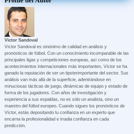
Profile del Autor
Victor Sandoval
Víctor Sandoval es sinónimo de calidad en análisis y
pronósticos de fútbol. Con un conocimiento incomparable de las
principales ligas y competiciones europeas, así como de los
acontecimientos internacionales más importantes, Víctor se ha
ganado la reputación de ser un tipsterimportante del sector. Sus
análisis van más allá de la superficie, adentrándose en
minuciosas tácticas de juego, dinámicas de equipo y estado de
forma de los jugadores. Con años de investigación y
experiencia a sus espaldas, no es sólo un analista, sino un
maestro del fútbol europeo. Cuando sigues los pronósticos de
Víctor, estás depositando tu confianza en un experto que
encarna la profesionalidad e irradia confianza en cada
predicción.