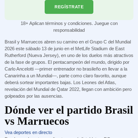
REGÍSTRATE
18+ Aplican términos y condiciones. Juegue con
responsabilidad
Brasil y Marruecos abren su camino en el Grupo C del Mundial
2026 este sábado 13 de junio en el MetLife Stadium de East
Rutherford (Nueva Jersey), en uno de los duelos más atractivos
de la fase de grupos. El pentacampeón del mundo, dirigido por
Carlo Ancelotti —primer entrenador no brasileño en llevar a la
Canarinha a un Mundial—, parte como claro favorito, aunque
deberá sortear importantes bajas. Los Leones del Atlas,
revelación del Mundial de Qatar 2022, llegan con ambición pero
golpeados por las ausencias.
Dónde ver el partido Brasil
vs Marruecos
Vea deportes en directo