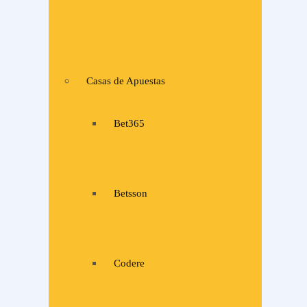
Casas de Apuestas
Bet365
Betsson
Codere