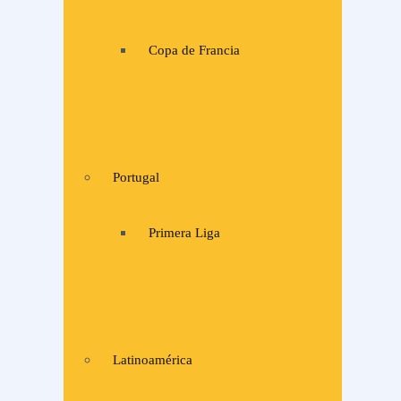
Copa de Francia
Portugal
Primera Liga
Latinoamérica