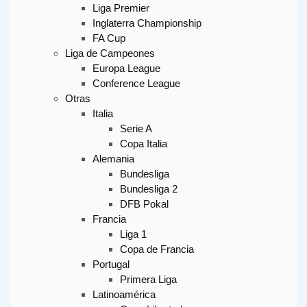
Liga Premier
Inglaterra Championship
FA Cup
Liga de Campeones
Europa League
Conference League
Otras
Italia
Serie A
Copa Italia
Alemania
Bundesliga
Bundesliga 2
DFB Pokal
Francia
Liga 1
Copa de Francia
Portugal
Primera Liga
Latinoamérica