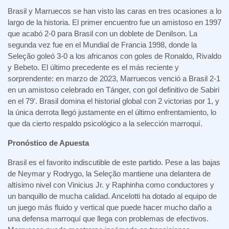
Brasil y Marruecos se han visto las caras en tres ocasiones a lo
largo de la historia. El primer encuentro fue un amistoso en 1997
que acabó 2-0 para Brasil con un doblete de Denilson. La
segunda vez fue en el Mundial de Francia 1998, donde la
Seleção goleó 3-0 a los africanos con goles de Ronaldo, Rivaldo
y Bebeto. El último precedente es el más reciente y
sorprendente: en marzo de 2023, Marruecos venció a Brasil 2-1
en un amistoso celebrado en Tánger, con gol definitivo de Sabiri
en el 79′. Brasil domina el historial global con 2 victorias por 1, y
la única derrota llegó justamente en el último enfrentamiento, lo
que da cierto respaldo psicológico a la selección marroquí.
Pronóstico de Apuesta
Brasil es el favorito indiscutible de este partido. Pese a las bajas
de Neymar y Rodrygo, la Seleção mantiene una delantera de
altísimo nivel con Vinicius Jr. y Raphinha como conductores y
un banquillo de mucha calidad. Ancelotti ha dotado al equipo de
un juego más fluido y vertical que puede hacer mucho daño a
una defensa marroquí que llega con problemas de efectivos.