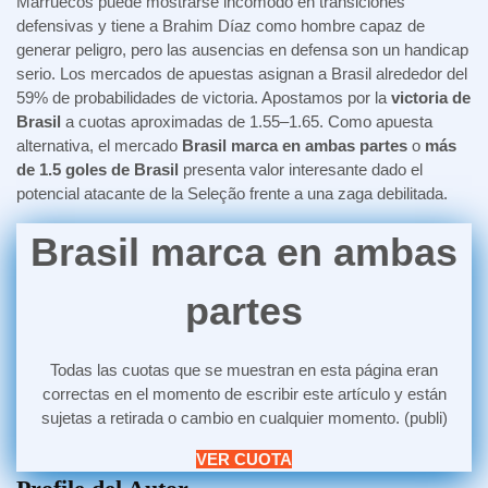
Marruecos puede mostrarse incómodo en transiciones
defensivas y tiene a Brahim Díaz como hombre capaz de
generar peligro, pero las ausencias en defensa son un handicap
serio. Los mercados de apuestas asignan a Brasil alrededor del
59% de probabilidades de victoria. Apostamos por la
victoria de
Brasil
a cuotas aproximadas de 1.55–1.65. Como apuesta
alternativa, el mercado
Brasil marca en ambas partes
o
más
de 1.5 goles de Brasil
presenta valor interesante dado el
potencial atacante de la Seleção frente a una zaga debilitada.
Brasil marca en ambas
partes
Todas las cuotas que se muestran en esta página eran
correctas en el momento de escribir este artículo y están
sujetas a retirada o cambio en cualquier momento. (publi)
VER CUOTA