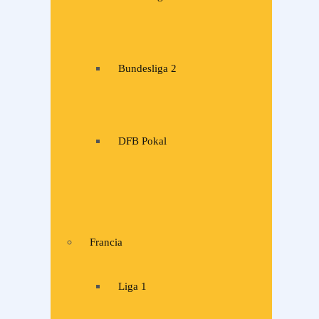
Bundesliga 2
DFB Pokal
Francia
Liga 1