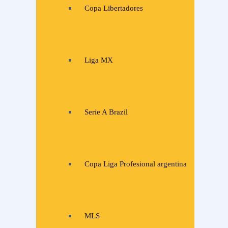
Copa Libertadores
Liga MX
Serie A Brazil
Copa Liga Profesional argentina
MLS