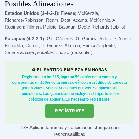
Posibles Alineaciones
Estados Unidos (3-4-2-1):
Freese; McKenzie,
Richards/Robinson, Ream; Dest, Adams, McKennie, A.
Robinson; Tillman, Pulisic; Balogun.
Duda:
Richards (tobillo).
Paraguay (4-2-3-1):
Gill; Cáceres, G. Gómez, Alderete, Alonso;
Bobadilla, Cubas; D. Gómez, Almirón, Enciso/suplente;
Sanabria.
Baja probable:
Enciso (muscular).
⚽ EL PARTIDO EMPIEZA EN HORAS
Regístrate en bet365, ingresa 5€ o más en tu cuenta y
conseguirás un 100% de tu ingreso válido en créditos de apuesta
(hasta 200€). Solo para clientes nuevos. Se aplican las
condiciones. Las ganancias no incluyen el importe de los
créditos de apuesta. Es necesario registrarse.
REGÍSTRATE
18+ Aplican términos y condiciones. Juegue con
responsabilidad