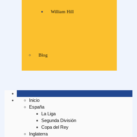
William Hill
Blog
Inicio
España
La Liga
Segunda División
Copa del Rey
Inglaterra