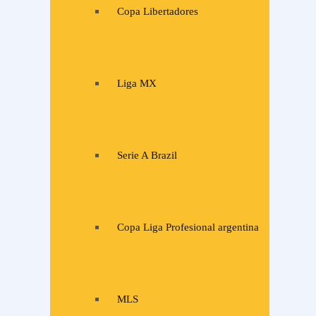
Copa Libertadores
Liga MX
Serie A Brazil
Copa Liga Profesional argentina
MLS