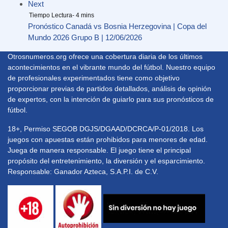
Next
Pronóstico Canadá vs Bosnia Herzegovina | Copa del
Mundo 2026 Grupo B | 12/06/2026
Otrosnumeros.org ofrece una cobertura diaria de los últimos
acontecimientos en el vibrante mundo del fútbol. Nuestro equipo
de profesionales experimentados tiene como objetivo
proporcionar previas de partidos detallados, análisis de opinión
de expertos, con la intención de guiarlo para sus pronósticos de
fútbol.
18+, Permiso SEGOB DGJS/DGAAD/DCRCA/P-01/2018. Los
juegos con apuestas están prohibidos para menores de edad.
Juega de manera responsable. El juego tiene el principal
propósito del entretenimiento, la diversión y el esparcimiento.
Responsable: Ganador Azteca, S.A.P.I. de C.V.