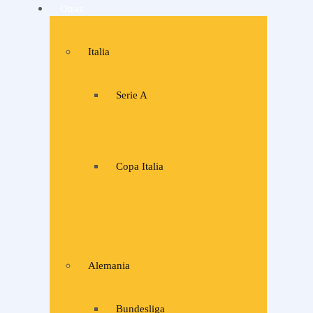
Otras
Italia
Serie A
Copa Italia
Alemania
Bundesliga