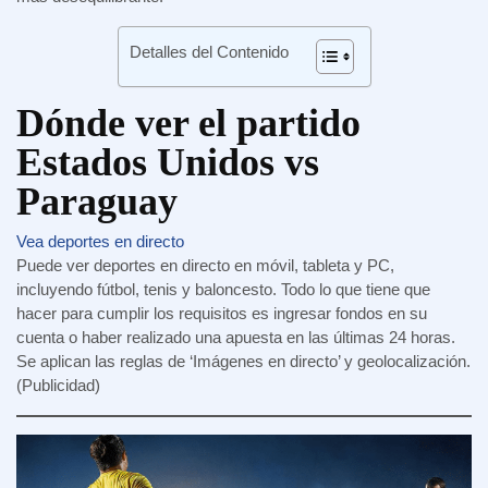
Detalles del Contenido
Dónde ver el partido
Estados Unidos vs
Paraguay
Vea deportes en directo
Puede ver deportes en directo en móvil, tableta y PC,
incluyendo fútbol, tenis y baloncesto. Todo lo que tiene que
hacer para cumplir los requisitos es ingresar fondos en su
cuenta o haber realizado una apuesta en las últimas 24 horas.
Se aplican las reglas de ‘Imágenes en directo’ y geolocalización.
(Publicidad)