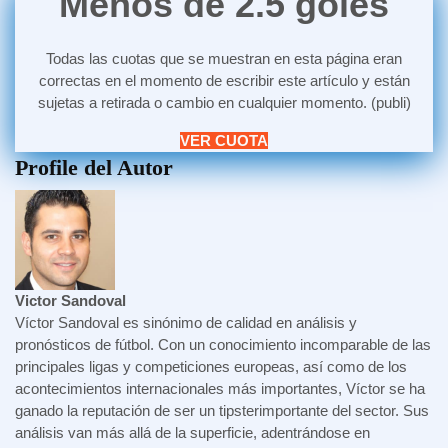
Menos de 2.5 goles
Todas las cuotas que se muestran en esta página eran
correctas en el momento de escribir este artículo y están
sujetas a retirada o cambio en cualquier momento. (publi)
VER CUOTA
Profile del Autor
Victor Sandoval
Víctor Sandoval es sinónimo de calidad en análisis y
pronósticos de fútbol. Con un conocimiento incomparable de las
principales ligas y competiciones europeas, así como de los
acontecimientos internacionales más importantes, Víctor se ha
ganado la reputación de ser un tipsterimportante del sector. Sus
análisis van más allá de la superficie, adentrándose en