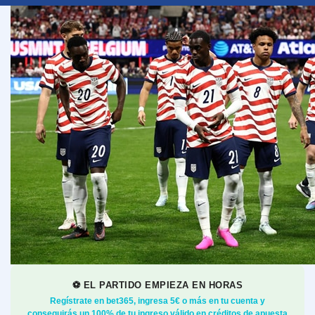
⚽ EL PARTIDO EMPIEZA EN HORAS
Regístrate en bet365, ingresa 5€ o más en tu cuenta y
conseguirás un 100% de tu ingreso válido en créditos de apuesta