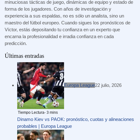
minuciosas tácticas de juego, dinámicas de equipo y estado de
forma de los jugadores. Con años de investigación y
experiencia a sus espaldas, no es sólo un analista, sino un
maestro del fútbol europeo. Cuando sigues los pronósticos de
Víctor, estás depositando tu confianza en un experto que
encarna la profesionalidad e irradia confianza en cada
predicción.
Últimas entradas
Europa League
22 julio, 2026
Dinamo Kiev vs PAOK: pronóstico, cuotas y alineaciones
probables | Europa League