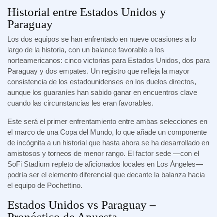
Historial entre Estados Unidos y
Paraguay
Los dos equipos se han enfrentado en nueve ocasiones a lo
largo de la historia, con un balance favorable a los
norteamericanos: cinco victorias para Estados Unidos, dos para
Paraguay y dos empates. Un registro que refleja la mayor
consistencia de los estadounidenses en los duelos directos,
aunque los guaraníes han sabido ganar en encuentros clave
cuando las circunstancias les eran favorables.
Este será el primer enfrentamiento entre ambas selecciones en
el marco de una Copa del Mundo, lo que añade un componente
de incógnita a un historial que hasta ahora se ha desarrollado en
amistosos y torneos de menor rango. El factor sede —con el
SoFi Stadium repleto de aficionados locales en Los Ángeles—
podría ser el elemento diferencial que decante la balanza hacia
el equipo de Pochettino.
Estados Unidos vs Paraguay –
Pronóstico de Apuesta