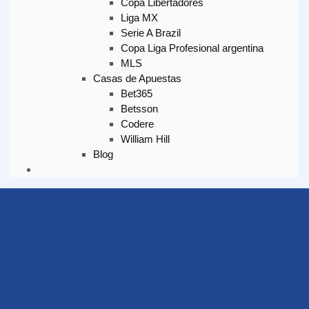
Copa Libertadores
Liga MX
Serie A Brazil
Copa Liga Profesional argentina
MLS
Casas de Apuestas
Bet365
Betsson
Codere
William Hill
Blog