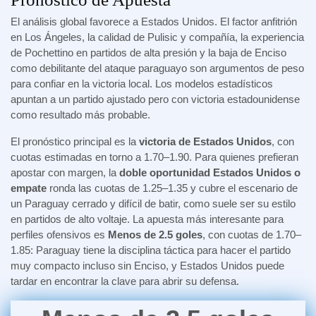
El análisis global favorece a Estados Unidos. El factor anfitrión
en Los Ángeles, la calidad de Pulisic y compañía, la experiencia
de Pochettino en partidos de alta presión y la baja de Enciso
como debilitante del ataque paraguayo son argumentos de peso
para confiar en la victoria local. Los modelos estadísticos
apuntan a un partido ajustado pero con victoria estadounidense
como resultado más probable.
El pronóstico principal es la
victoria de Estados Unidos
, con
cuotas estimadas en torno a 1.70–1.90. Para quienes prefieran
apostar con margen, la
doble oportunidad Estados Unidos o
empate
ronda las cuotas de 1.25–1.35 y cubre el escenario de
un Paraguay cerrado y difícil de batir, como suele ser su estilo
en partidos de alto voltaje. La apuesta más interesante para
perfiles ofensivos es
Menos de 2.5 goles
, con cuotas de 1.70–
1.85: Paraguay tiene la disciplina táctica para hacer el partido
muy compacto incluso sin Enciso, y Estados Unidos puede
tardar en encontrar la clave para abrir su defensa.