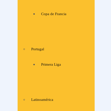
Copa de Francia
Portugal
Primera Liga
Latinoamérica