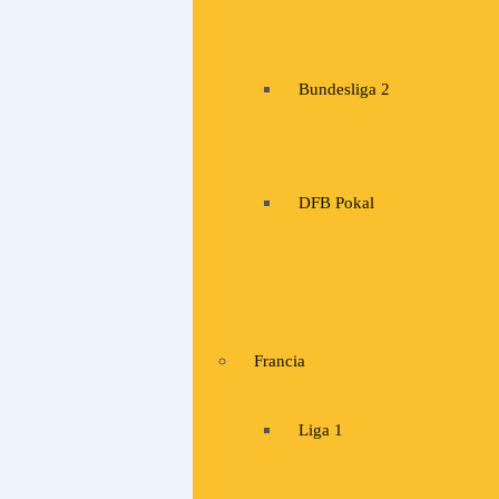
Bundesliga 2
DFB Pokal
Francia
Liga 1