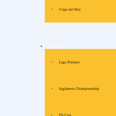
Copa del Rey
Inglaterra
Liga Premier
Inglaterra Championship
FA Cup