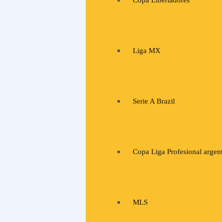
Copa Libertadores
Liga MX
Serie A Brazil
Copa Liga Profesional argen
MLS