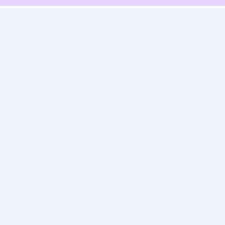
 consejos de apuestas