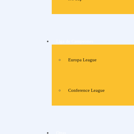
Liga de Campeones
Europa League
Conference League
Otras