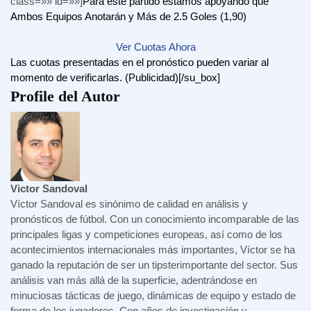
class=»» id=»»]
Para este partido estamos apoyando que
Ambos Equipos Anotarán y Más de 2.5 Goles (1,90)
Ver Cuotas Ahora
Las cuotas presentadas en el pronóstico pueden variar al
momento de verificarlas. (Publicidad)[/su_box]
Profile del Autor
Victor Sandoval
Víctor Sandoval es sinónimo de calidad en análisis y
pronósticos de fútbol. Con un conocimiento incomparable de las
principales ligas y competiciones europeas, así como de los
acontecimientos internacionales más importantes, Víctor se ha
ganado la reputación de ser un tipsterimportante del sector. Sus
análisis van más allá de la superficie, adentrándose en
minuciosas tácticas de juego, dinámicas de equipo y estado de
forma de los jugadores. Con años de investigación y