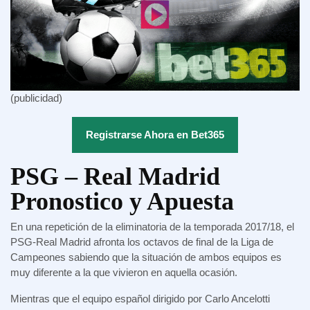
(publicidad)
Registrarse Ahora en Bet365
PSG – Real Madrid
Pronostico y Apuesta
En una repetición de la eliminatoria de la temporada 2017/18, el
PSG-Real Madrid afronta los octavos de final de la Liga de
Campeones sabiendo que la situación de ambos equipos es
muy diferente a la que vivieron en aquella ocasión.
Mientras que el equipo español dirigido por Carlo Ancelotti