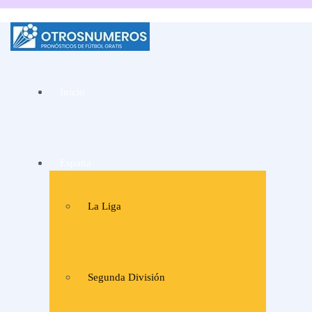
La mejor web de
Pronósticos de fútbol
Inicio
y consejos de apuestas
de expertos
España
La Liga
Segunda División