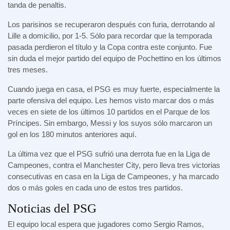
tanda de penaltis.
Los parisinos se recuperaron después con furia, derrotando al
Lille a domicilio, por 1-5. Sólo para recordar que la temporada
pasada perdieron el título y la Copa contra este conjunto. Fue
sin duda el mejor partido del equipo de Pochettino en los últimos
tres meses.
Cuando juega en casa, el PSG es muy fuerte, especialmente la
parte ofensiva del equipo. Les hemos visto marcar dos o más
veces en siete de los últimos 10 partidos en el Parque de los
Príncipes. Sin embargo, Messi y los suyos sólo marcaron un
gol en los 180 minutos anteriores aquí.
La última vez que el PSG sufrió una derrota fue en la Liga de
Campeones, contra el Manchester City, pero lleva tres victorias
consecutivas en casa en la Liga de Campeones, y ha marcado
dos o más goles en cada uno de estos tres partidos.
Noticias del PSG
El equipo local espera que jugadores como Sergio Ramos,