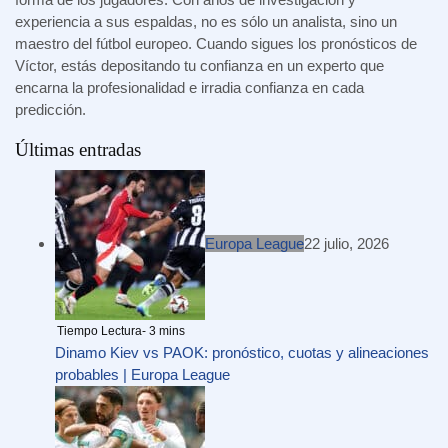
experiencia a sus espaldas, no es sólo un analista, sino un
maestro del fútbol europeo. Cuando sigues los pronósticos de
Víctor, estás depositando tu confianza en un experto que
encarna la profesionalidad e irradia confianza en cada
predicción.
Últimas entradas
Europa League
22 julio, 2026
Dinamo Kiev vs PAOK: pronóstico, cuotas y alineaciones
probables | Europa League