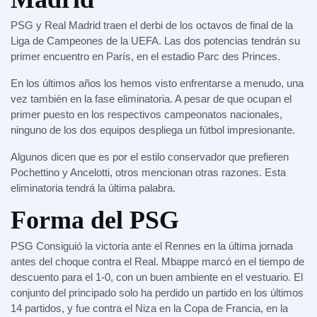
PSG y Real Madrid traen el derbi de los octavos de final de la
Liga de Campeones de la UEFA. Las dos potencias tendrán su
primer encuentro en París, en el estadio Parc des Princes.
En los últimos años los hemos visto enfrentarse a menudo, una
vez también en la fase eliminatoria. A pesar de que ocupan el
primer puesto en los respectivos campeonatos nacionales,
ninguno de los dos equipos despliega un fútbol impresionante.
Algunos dicen que es por el estilo conservador que prefieren
Pochettino y Ancelotti, otros mencionan otras razones. Esta
eliminatoria tendrá la última palabra.
Forma del PSG
PSG Consiguió la victoria ante el Rennes en la última jornada
antes del choque contra el Real. Mbappe marcó en el tiempo de
descuento para el 1-0, con un buen ambiente en el vestuario. El
conjunto del principado solo ha perdido un partido en los últimos
14 partidos, y fue contra el Niza en la Copa de Francia, en la