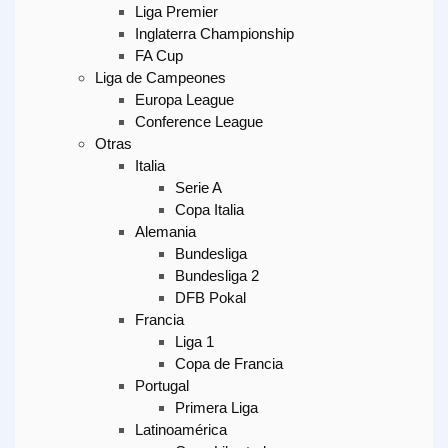
Liga Premier
Inglaterra Championship
FA Cup
Liga de Campeones
Europa League
Conference League
Otras
Italia
Serie A
Copa Italia
Alemania
Bundesliga
Bundesliga 2
DFB Pokal
Francia
Liga 1
Copa de Francia
Portugal
Primera Liga
Latinoamérica