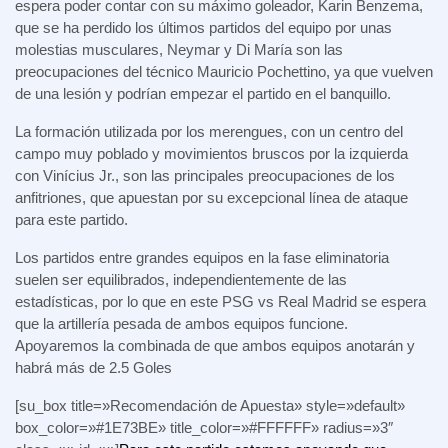
espera poder contar con su máximo goleador, Karin Benzema,
que se ha perdido los últimos partidos del equipo por unas
molestias musculares, Neymar y Di María son las
preocupaciones del técnico Mauricio Pochettino, ya que vuelven
de una lesión y podrían empezar el partido en el banquillo.
La formación utilizada por los merengues, con un centro del
campo muy poblado y movimientos bruscos por la izquierda
con Vinícius Jr., son las principales preocupaciones de los
anfitriones, que apuestan por su excepcional línea de ataque
para este partido.
Los partidos entre grandes equipos en la fase eliminatoria
suelen ser equilibrados, independientemente de las
estadísticas, por lo que en este PSG vs Real Madrid se espera
que la artillería pesada de ambos equipos funcione.
Apoyaremos la combinada de que ambos equipos anotarán y
habrá más de 2.5 Goles
[su_box title=»Recomendación de Apuesta» style=»default»
box_color=»#1E73BE» title_color=»#FFFFFF» radius=»3″