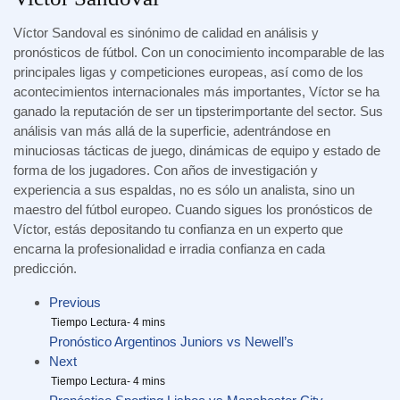
Víctor Sandoval es sinónimo de calidad en análisis y
pronósticos de fútbol. Con un conocimiento incomparable de las
principales ligas y competiciones europeas, así como de los
acontecimientos internacionales más importantes, Víctor se ha
ganado la reputación de ser un tipsterimportante del sector. Sus
análisis van más allá de la superficie, adentrándose en
minuciosas tácticas de juego, dinámicas de equipo y estado de
forma de los jugadores. Con años de investigación y
experiencia a sus espaldas, no es sólo un analista, sino un
maestro del fútbol europeo. Cuando sigues los pronósticos de
Víctor, estás depositando tu confianza en un experto que
encarna la profesionalidad e irradia confianza en cada
predicción.
Previous
Pronóstico Argentinos Juniors vs Newell’s
Next