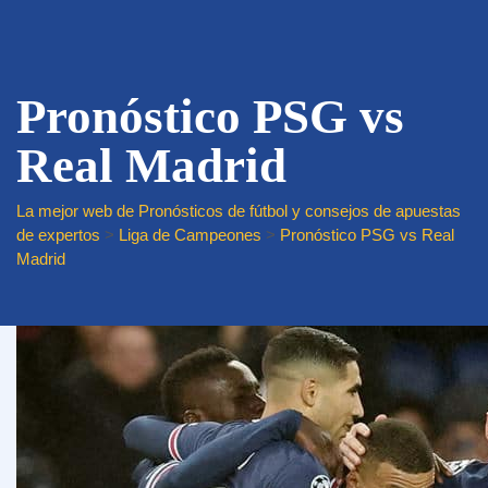
Pronóstico PSG vs
Real Madrid
La mejor web de Pronósticos de fútbol y consejos de apuestas
de expertos
>
Liga de Campeones
>
Pronóstico PSG vs Real
Madrid