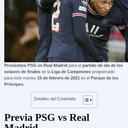
Pronóstico PSG vs Real Madrid
para el
partido de ida de los
octavos de finales
de la
Liga de Campeones
programado
para este martes
15 de febrero de 2021
en el
Parque de los
Príncipes
.
Detalles del Contenido
Previa PSG vs Real
Madrid