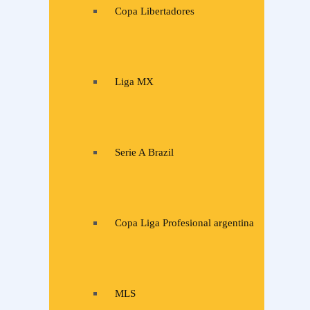
Copa Libertadores
Liga MX
Serie A Brazil
Copa Liga Profesional argentina
MLS