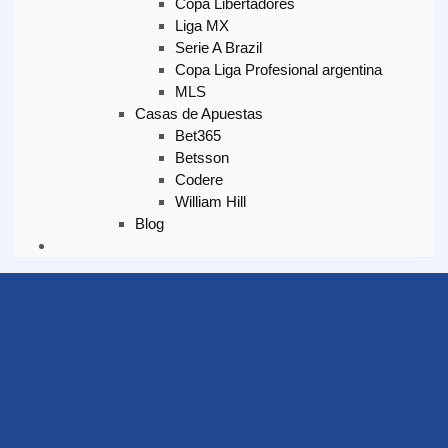
Copa Libertadores
Liga MX
Serie A Brazil
Copa Liga Profesional argentina
MLS
Casas de Apuestas
Bet365
Betsson
Codere
William Hill
Blog