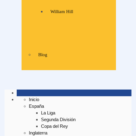
William Hill
Blog
Inicio
España
La Liga
Segunda División
Copa del Rey
Inglaterra