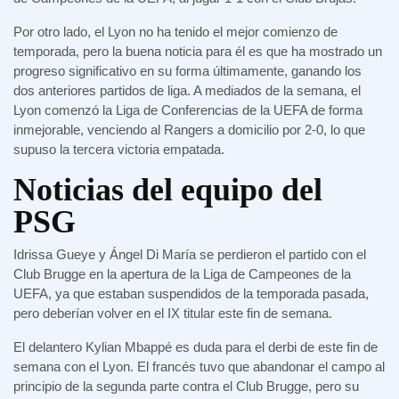
Por otro lado, el Lyon no ha tenido el mejor comienzo de
temporada, pero la buena noticia para él es que ha mostrado un
progreso significativo en su forma últimamente, ganando los
dos anteriores partidos de liga. A mediados de la semana, el
Lyon comenzó la Liga de Conferencias de la UEFA de forma
inmejorable, venciendo al Rangers a domicilio por 2-0, lo que
supuso la tercera victoria empatada.
Noticias del equipo del
PSG
Idrissa Gueye y Ángel Di María se perdieron el partido con el
Club Brugge en la apertura de la Liga de Campeones de la
UEFA, ya que estaban suspendidos de la temporada pasada,
pero deberían volver en el IX titular este fin de semana.
El delantero Kylian Mbappé es duda para el derbi de este fin de
semana con el Lyon. El francés tuvo que abandonar el campo al
principio de la segunda parte contra el Club Brugge, pero su