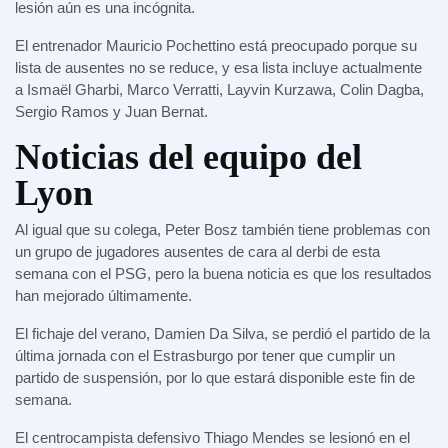
lesión aún es una incógnita.
El entrenador Mauricio Pochettino está preocupado porque su
lista de ausentes no se reduce, y esa lista incluye actualmente
a Ismaël Gharbi, Marco Verratti, Layvin Kurzawa, Colin Dagba,
Sergio Ramos y Juan Bernat.
Noticias del equipo del
Lyon
Al igual que su colega, Peter Bosz también tiene problemas con
un grupo de jugadores ausentes de cara al derbi de esta
semana con el PSG, pero la buena noticia es que los resultados
han mejorado últimamente.
El fichaje del verano, Damien Da Silva, se perdió el partido de la
última jornada con el Estrasburgo por tener que cumplir un
partido de suspensión, por lo que estará disponible este fin de
semana.
El centrocampista defensivo Thiago Mendes se lesionó en el