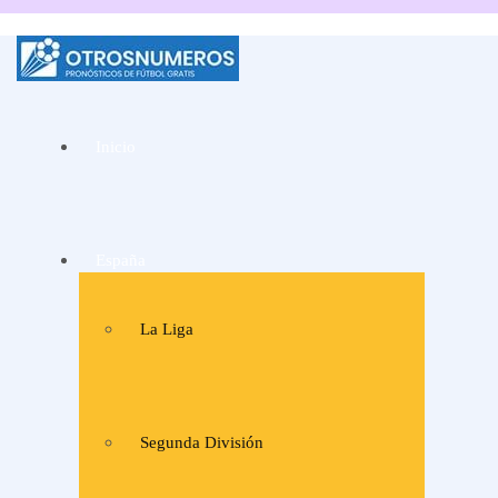
La mejor web de
Pronósticos de fútbol
Inicio
y consejos de apuestas
de expertos
España
La Liga
Segunda División