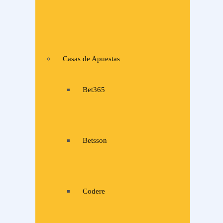
Casas de Apuestas
Bet365
Betsson
Codere