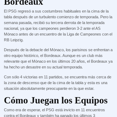
Bordeaux
El PSG regresó a sus costumbres habituales en la cima de la
tabla después de un turbulento comienzo de temporada. Pero la
semana pasada, recibió su tercera derrota de la temporada
nacional, ya que los campeones perdieron 3-2 ante el AS
Mónaco antes de un encuentro de la Liga de Campeones con el
RB Leipzig.
Después de la debacle del Mónaco, los parisinos se enfrentan a
otro equipo histórico, el Bordeaux. Aunque es un club más
relevante que el Mónaco en los últimos 20 años, el Bordeaux ya
ha hecho un desastre en su actual temporada.
Con sólo 4 victorias en 11 partidos, se encuentra más cerca de
la zona de descenso que de la cima de la tabla y esta es una
situación absolutamente preocupante en la que estar.
Cómo Juegan los Equipos
Como era de esperar, el PSG está invicto en 11 encuentros
contra el Bordeaux y también ha ganado los últimos 3