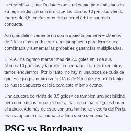
intercambios. Una cifra interesante relevante para cada lado es
su registro disciplinario con 8 de los últimos 10 partidos viendo
menos de 4,5 tarjetas mostradas por el árbitro por mala
conducta.
Así que, definitivamente no como apuesta primaria – «Menos
de 4,5 tarjetas» podría ser la mejor apuesta para formar una
combinada y aumentar las probables ganancias multiplicadas.
El PSG ha logrado marcar más de 2,5 goles en 8 de sus
últimos 10 partidos y también ha permanecido invicto en otros
tantos encuentros. Por lo tanto, no hay ni una pizca de duda de
que este juego también verá «Más de 2,5 goles» y por lo tanto,
es nuestra apuesta del día para este mismo evento.
Una apuesta de «Más de 3,5 goles» es también una posibilidad,
pero con buenas probabilidades, más de un par de goles harán
el trabajo. Además de esto, con una inminente victoria del París,
es otra apuesta que podría añadirse como combinada.
PSG vs Bordeaux