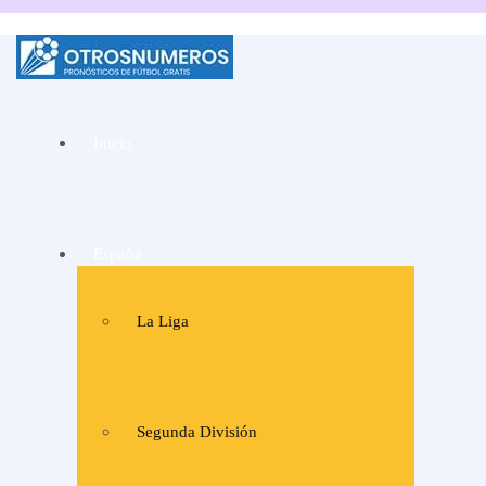
La mejor web de
Pronósticos de fútbol
Inicio
y consejos de apuestas
de expertos
España
La Liga
Segunda División