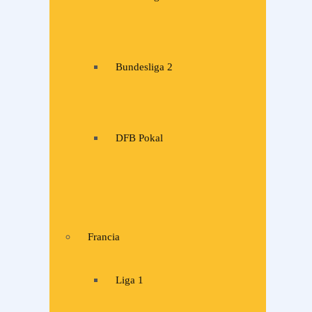
Bundesliga 2
DFB Pokal
Francia
Liga 1