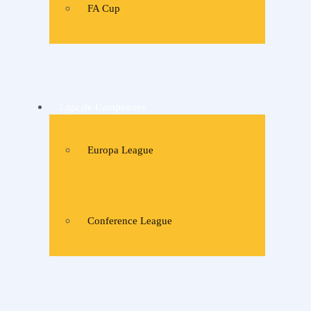
FA Cup
Liga de Campeones
Europa League
Conference League