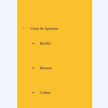
Casas de Apuestas
Bet365
Betsson
Codere