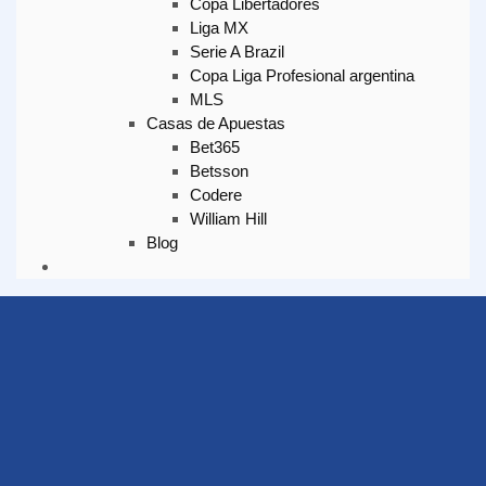
Copa Libertadores
Liga MX
Serie A Brazil
Copa Liga Profesional argentina
MLS
Casas de Apuestas
Bet365
Betsson
Codere
William Hill
Blog