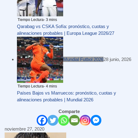
Qarabag vs CSKA Sofía: pronóstico, cuotas y
alineaciones probables | Europa League 2026/27
Mundial Futbol 2026
28 junio, 2026
Países Bajos vs Marruecos: pronóstico, cuotas y
alineaciones probables | Mundial 2026
Comparte
noviembre 27, 2020