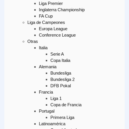
Liga Premier
Inglaterra Championship
FA Cup
Liga de Campeones
Europa League
Conference League
Otras
Italia
Serie A
Copa Italia
Alemania
Bundesliga
Bundesliga 2
DFB Pokal
Francia
Liga 1
Copa de Francia
Portugal
Primera Liga
Latinoamérica