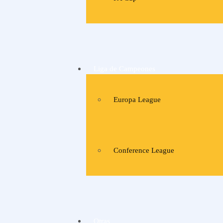
Liga de Campeones
Europa League
Conference League
Otras