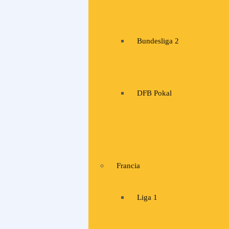
Bundesliga 2
DFB Pokal
Francia
Liga 1