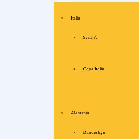
Italia
Serie A
Copa Italia
Alemania
Bundesliga