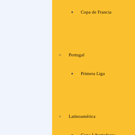
Copa de Francia
Portugal
Primera Liga
Latinoamérica