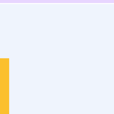
Pronósticos de fútbol y