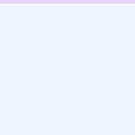
 consejos de apuestas