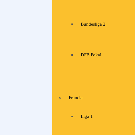
Bundesliga 2
DFB Pokal
Francia
Liga 1