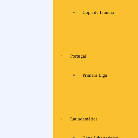
Copa de Francia
Portugal
Primera Liga
Latinoamérica