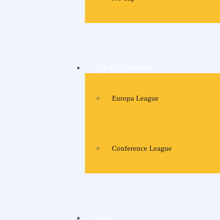
Liga de Campeones
Europa League
Conference League
Otras