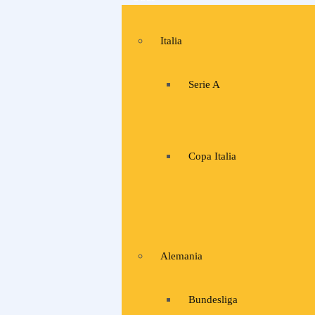
Italia
Serie A
Copa Italia
Alemania
Bundesliga