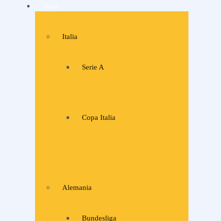
Otras
Italia
Serie A
Copa Italia
Alemania
Bundesliga