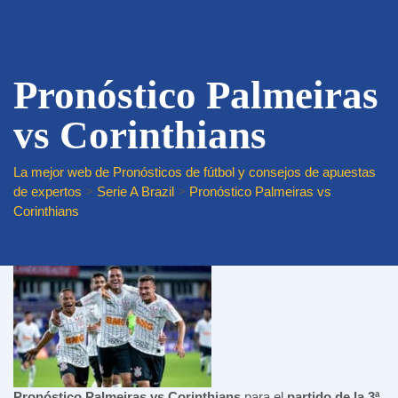
Pronóstico Palmeiras
vs Corinthians
La mejor web de Pronósticos de fútbol y consejos de apuestas
de expertos
>
Serie A Brazil
>
Pronóstico Palmeiras vs
Corinthians
Pronóstico Palmeiras vs Corinthians
para el
partido de la 3ª