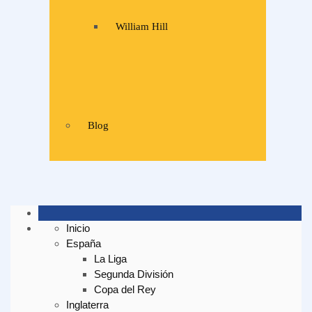
William Hill
Blog
Inicio
España
La Liga
Segunda División
Copa del Rey
Inglaterra