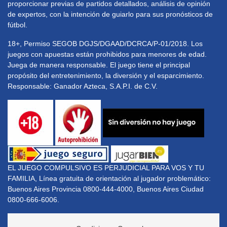
proporcionar previas de partidos detallados, análisis de opinión
de expertos, con la intención de guiarlo para sus pronósticos de
fútbol.
18+, Permiso SEGOB DGJS/DGAAD/DCRCA/P-01/2018. Los
juegos con apuestas están prohibidos para menores de edad.
Juega de manera responsable. El juego tiene el principal
propósito del entretenimiento, la diversión y el esparcimiento.
Responsable: Ganador Azteca, S.A.P.I. de C.V.
EL JUEGO COMPULSIVO ES PERJUDICIAL PARA VOS Y TU
FAMILIA, Línea gratuita de orientación al jugador problemático:
Buenos Aires Provincia 0800-444-4000, Buenos Aires Ciudad
0800-666-6006.