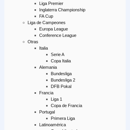
Liga Premier
Inglaterra Championship
FA Cup
Liga de Campeones
Europa League
Conference League
Otras
Italia
Serie A
Copa Italia
Alemania
Bundesliga
Bundesliga 2
DFB Pokal
Francia
Liga 1
Copa de Francia
Portugal
Primera Liga
Latinoamérica