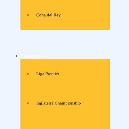
Copa del Rey
Inglaterra
Liga Premier
Inglaterra Championship