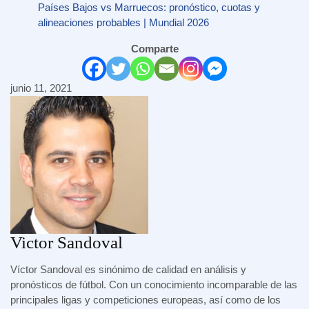
Países Bajos vs Marruecos: pronóstico, cuotas y
alineaciones probables | Mundial 2026
Comparte
junio 11, 2021
Victor Sandoval
Víctor Sandoval es sinónimo de calidad en análisis y
pronósticos de fútbol. Con un conocimiento incomparable de las
principales ligas y competiciones europeas, así como de los