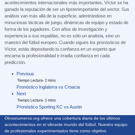
acontecimientos internacionales más importantes, Víctor se ha
ganado la reputación de ser un tipsterimportante del sector. Sus
análisis van más allá de la superficie, adentrándose en
minuciosas tácticas de juego, dinámicas de equipo y estado de
forma de los jugadores. Con años de investigación y
experiencia a sus espaldas, no es sólo un analista, sino un
maestro del fútbol europeo. Cuando sigues los pronósticos de
Víctor, estás depositando tu confianza en un experto que
encarna la profesionalidad e irradia confianza en cada
predicción.
Previous
Pronóstico Inglaterra vs Croacia
Next
Pronóstico Sporting KC vs Austin
Otrosnumeros.org ofrece una cobertura diaria de los últimos
acontecimientos en el vibrante mundo del fútbol. Nuestro equipo
de profesionales experimentados tiene como objetivo