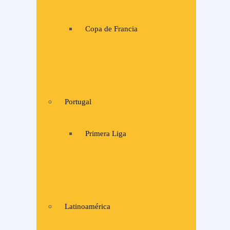
Copa de Francia
Portugal
Primera Liga
Latinoamérica