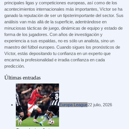
principales ligas y competiciones europeas, así como de los
acontecimientos internacionales más importantes, Víctor se ha
ganado la reputación de ser un tipsterimportante del sector. Sus
análisis van más allá de la superficie, adentrándose en
minuciosas tácticas de juego, dinámicas de equipo y estado de
forma de los jugadores. Con años de investigación y
experiencia a sus espaldas, no es sólo un analista, sino un
maestro del fútbol europeo. Cuando sigues los pronósticos de
Víctor, estás depositando tu confianza en un experto que
encarna la profesionalidad e irradia confianza en cada
predicción.
Últimas entradas
Europa League
22 julio, 2026