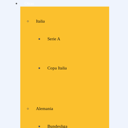
Otras
Italia
Serie A
Copa Italia
Alemania
Bundesliga