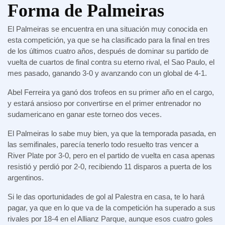
Forma de Palmeiras
El Palmeiras se encuentra en una situación muy conocida en
esta competición, ya que se ha clasificado para la final en tres
de los últimos cuatro años, después de dominar su partido de
vuelta de cuartos de final contra su eterno rival, el Sao Paulo, el
mes pasado, ganando 3-0 y avanzando con un global de 4-1.
Abel Ferreira ya ganó dos trofeos en su primer año en el cargo,
y estará ansioso por convertirse en el primer entrenador no
sudamericano en ganar este torneo dos veces.
El Palmeiras lo sabe muy bien, ya que la temporada pasada, en
las semifinales, parecía tenerlo todo resuelto tras vencer a
River Plate por 3-0, pero en el partido de vuelta en casa apenas
resistió y perdió por 2-0, recibiendo 11 disparos a puerta de los
argentinos.
Si le das oportunidades de gol al Palestra en casa, te lo hará
pagar, ya que en lo que va de la competición ha superado a sus
rivales por 18-4 en el Allianz Parque, aunque esos cuatro goles