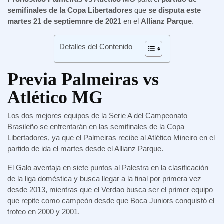
semifinales de la Copa Libertadores
que
se disputa este
martes 21 de septiemnre de 2021
en el
Allianz Parque
.
Detalles del Contenido
Previa Palmeiras vs
Atlético MG
Los dos mejores equipos de la Serie A del Campeonato
Brasileño se enfrentarán en las semifinales de la Copa
Libertadores, ya que el Palmeiras recibe al Atlético Mineiro en el
partido de ida el martes desde el Allianz Parque.
El Galo aventaja en siete puntos al Palestra en la clasificación
de la liga doméstica y busca llegar a la final por primera vez
desde 2013, mientras que el Verdao busca ser el primer equipo
que repite como campeón desde que Boca Juniors conquistó el
trofeo en 2000 y 2001.