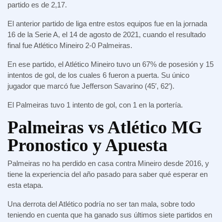
partido es de 2,17.
El anterior partido de liga entre estos equipos fue en la jornada
16 de la Serie A, el 14 de agosto de 2021, cuando el resultado
final fue Atlético Mineiro 2-0 Palmeiras.
En ese partido, el Atlético Mineiro tuvo un 67% de posesión y 15
intentos de gol, de los cuales 6 fueron a puerta. Su único
jugador que marcó fue Jefferson Savarino (45′, 62′).
El Palmeiras tuvo 1 intento de gol, con 1 en la portería.
Palmeiras vs Atlético MG
Pronostico y Apuesta
Palmeiras no ha perdido en casa contra Mineiro desde 2016, y
tiene la experiencia del año pasado para saber qué esperar en
esta etapa.
Una derrota del Atlético podría no ser tan mala, sobre todo
teniendo en cuenta que ha ganado sus últimos siete partidos en