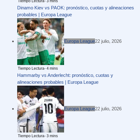
Dinamo Kiev vs PAOK: pronóstico, cuotas y alineaciones
probables | Europa League
Europa League
22 julio, 2026
Hammarby vs Anderlecht: pronóstico, cuotas y
alineaciones probables | Europa League
Europa League
22 julio, 2026