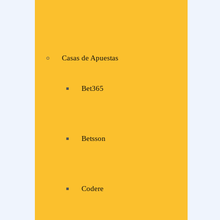
Casas de Apuestas
Bet365
Betsson
Codere