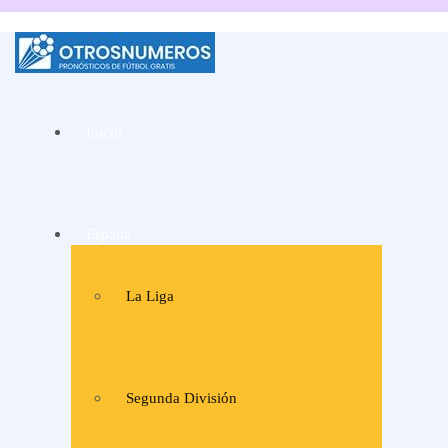
La mejor web de
Pronósticos de fútbol
Inicio
y consejos de apuestas
de expertos
España
La Liga
Segunda División