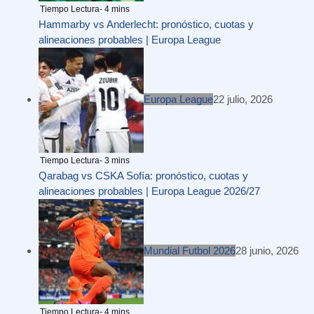
Hammarby vs Anderlecht: pronóstico, cuotas y
alineaciones probables | Europa League
Europa League
22 julio, 2026
Qarabag vs CSKA Sofía: pronóstico, cuotas y
alineaciones probables | Europa League 2026/27
Mundial Futbol 2026
28 junio, 2026