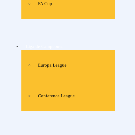
FA Cup
Liga de Campeones
Europa League
Conference League