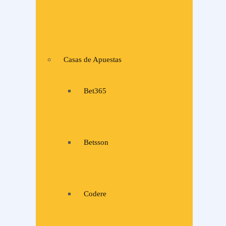
Casas de Apuestas
Bet365
Betsson
Codere