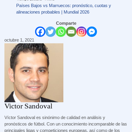
Países Bajos vs Marruecos: pronóstico, cuotas y
alineaciones probables | Mundial 2026
Comparte
octubre 1, 2021
Victor Sandoval
Víctor Sandoval es sinónimo de calidad en análisis y
pronósticos de fútbol. Con un conocimiento incomparable de las
principales ligas y competiciones europeas, así como de los