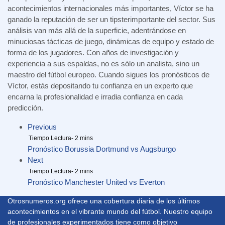
acontecimientos internacionales más importantes, Víctor se ha
ganado la reputación de ser un tipsterimportante del sector. Sus
análisis van más allá de la superficie, adentrándose en
minuciosas tácticas de juego, dinámicas de equipo y estado de
forma de los jugadores. Con años de investigación y
experiencia a sus espaldas, no es sólo un analista, sino un
maestro del fútbol europeo. Cuando sigues los pronósticos de
Víctor, estás depositando tu confianza en un experto que
encarna la profesionalidad e irradia confianza en cada
predicción.
Previous
Pronóstico Borussia Dortmund vs Augsburgo
Next
Pronóstico Manchester United vs Everton
Otrosnumeros.org ofrece una cobertura diaria de los últimos
acontecimientos en el vibrante mundo del fútbol. Nuestro equipo
de profesionales experimentados tiene como objetivo