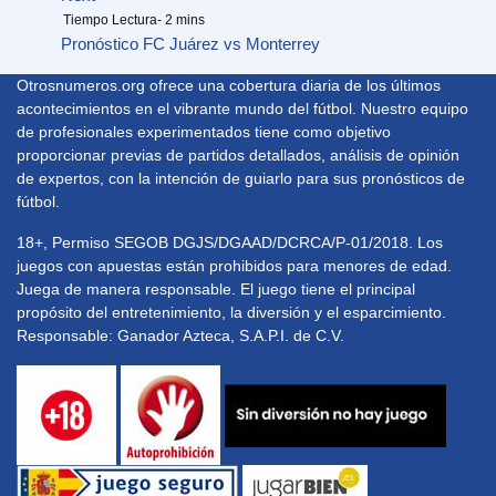
Pronóstico FC Juárez vs Monterrey
Otrosnumeros.org ofrece una cobertura diaria de los últimos
acontecimientos en el vibrante mundo del fútbol. Nuestro equipo
de profesionales experimentados tiene como objetivo
proporcionar previas de partidos detallados, análisis de opinión
de expertos, con la intención de guiarlo para sus pronósticos de
fútbol.
18+, Permiso SEGOB DGJS/DGAAD/DCRCA/P-01/2018. Los
juegos con apuestas están prohibidos para menores de edad.
Juega de manera responsable. El juego tiene el principal
propósito del entretenimiento, la diversión y el esparcimiento.
Responsable: Ganador Azteca, S.A.P.I. de C.V.