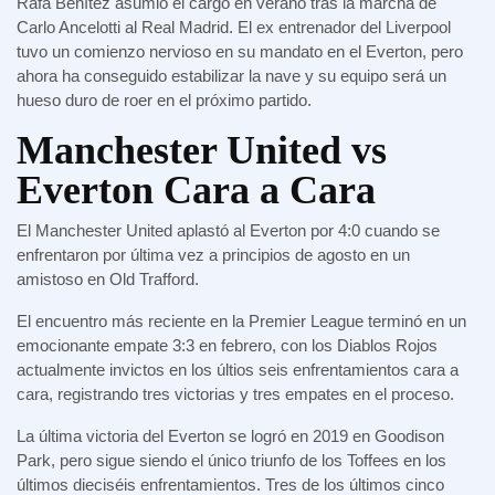
Rafa Benítez asumió el cargo en verano tras la marcha de
Carlo Ancelotti al Real Madrid. El ex entrenador del Liverpool
tuvo un comienzo nervioso en su mandato en el Everton, pero
ahora ha conseguido estabilizar la nave y su equipo será un
hueso duro de roer en el próximo partido.
Manchester United vs
Everton Cara a Cara
El Manchester United aplastó al Everton por 4:0 cuando se
enfrentaron por última vez a principios de agosto en un
amistoso en Old Trafford.
El encuentro más reciente en la Premier League terminó en un
emocionante empate 3:3 en febrero, con los Diablos Rojos
actualmente invictos en los últios seis enfrentamientos cara a
cara, registrando tres victorias y tres empates en el proceso.
La última victoria del Everton se logró en 2019 en Goodison
Park, pero sigue siendo el único triunfo de los Toffees en los
últimos dieciséis enfrentamientos. Tres de los últimos cinco