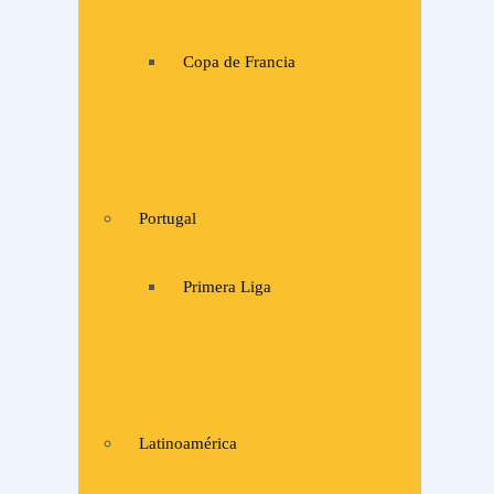
Copa de Francia
Portugal
Primera Liga
Latinoamérica