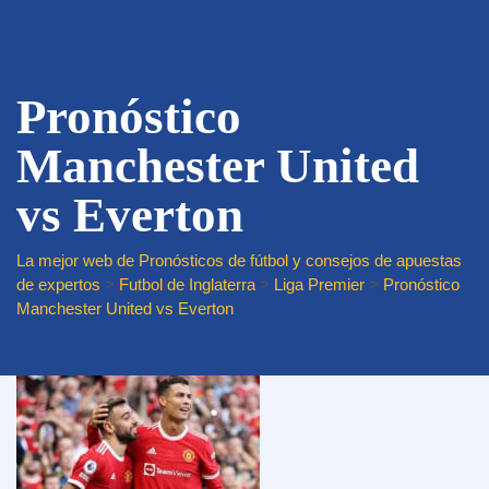
Pronóstico
Manchester United
vs Everton
La mejor web de Pronósticos de fútbol y consejos de apuestas
de expertos
>
Futbol de Inglaterra
>
Liga Premier
>
Pronóstico
Manchester United vs Everton