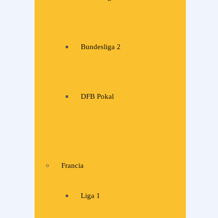
Bundesliga 2
DFB Pokal
Francia
Liga 1