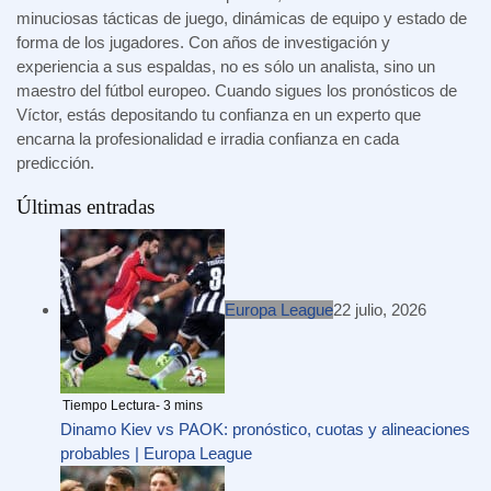
minuciosas tácticas de juego, dinámicas de equipo y estado de
forma de los jugadores. Con años de investigación y
experiencia a sus espaldas, no es sólo un analista, sino un
maestro del fútbol europeo. Cuando sigues los pronósticos de
Víctor, estás depositando tu confianza en un experto que
encarna la profesionalidad e irradia confianza en cada
predicción.
Últimas entradas
Europa League
22 julio, 2026
Dinamo Kiev vs PAOK: pronóstico, cuotas y alineaciones
probables | Europa League