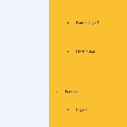
Bundesliga 2
DFB Pokal
Francia
Liga 1