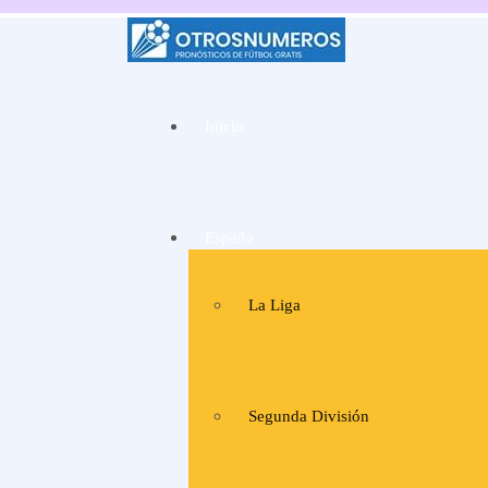
La mejor web de 
de expertos
Inicio
España
La Liga
Segunda División