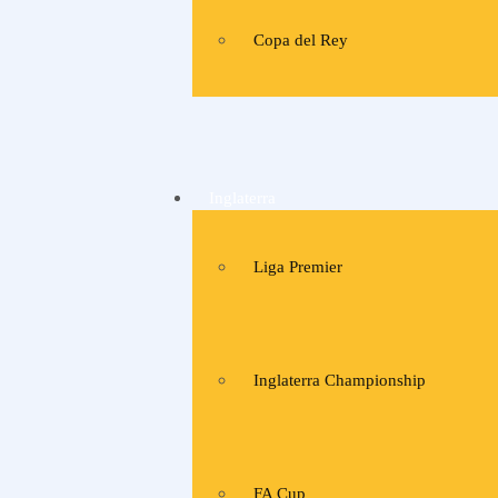
Copa del Rey
Inglaterra
Liga Premier
Inglaterra Championship
FA Cup