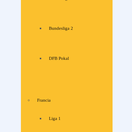
Bundesliga 2
DFB Pokal
Francia
Liga 1