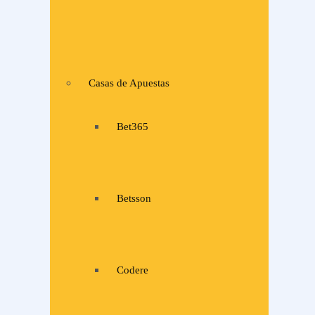
Casas de Apuestas
Bet365
Betsson
Codere