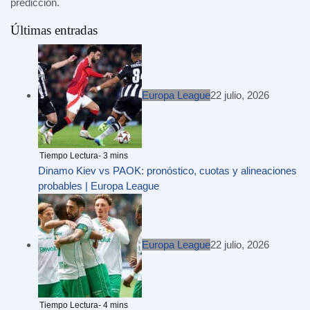
predicción.
Últimas entradas
Europa League
22 julio, 2026
Dinamo Kiev vs PAOK: pronóstico, cuotas y alineaciones
probables | Europa League
Europa League
22 julio, 2026