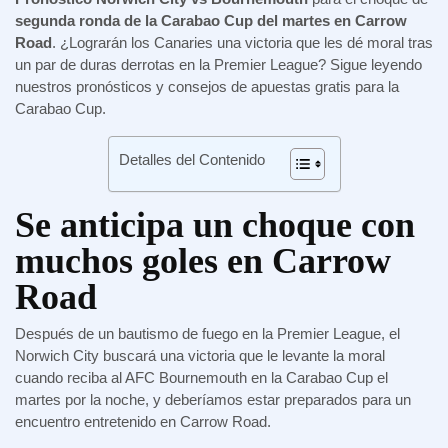
segunda ronda de la Carabao Cup del martes en Carrow
Road
. ¿Lograrán los Canaries una victoria que les dé moral tras
un par de duras derrotas en la Premier League? Sigue leyendo
nuestros pronósticos y consejos de apuestas gratis para la
Carabao Cup.
Detalles del Contenido
Se anticipa un choque con
muchos goles en Carrow
Road
Después de un bautismo de fuego en la Premier League, el
Norwich City buscará una victoria que le levante la moral
cuando reciba al AFC Bournemouth en la Carabao Cup el
martes por la noche, y deberíamos estar preparados para un
encuentro entretenido en Carrow Road.