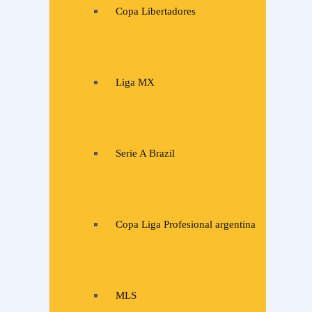
Copa Libertadores
Liga MX
Serie A Brazil
Copa Liga Profesional argentina
MLS