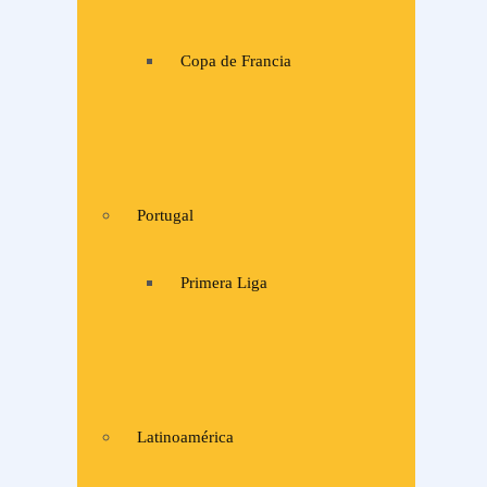
Copa de Francia
Portugal
Primera Liga
Latinoamérica