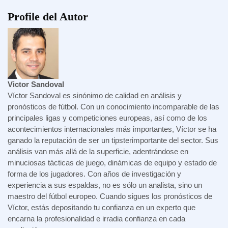
Profile del Autor
Victor Sandoval
Víctor Sandoval es sinónimo de calidad en análisis y
pronósticos de fútbol. Con un conocimiento incomparable de las
principales ligas y competiciones europeas, así como de los
acontecimientos internacionales más importantes, Víctor se ha
ganado la reputación de ser un tipsterimportante del sector. Sus
análisis van más allá de la superficie, adentrándose en
minuciosas tácticas de juego, dinámicas de equipo y estado de
forma de los jugadores. Con años de investigación y
experiencia a sus espaldas, no es sólo un analista, sino un
maestro del fútbol europeo. Cuando sigues los pronósticos de
Víctor, estás depositando tu confianza en un experto que
encarna la profesionalidad e irradia confianza en cada