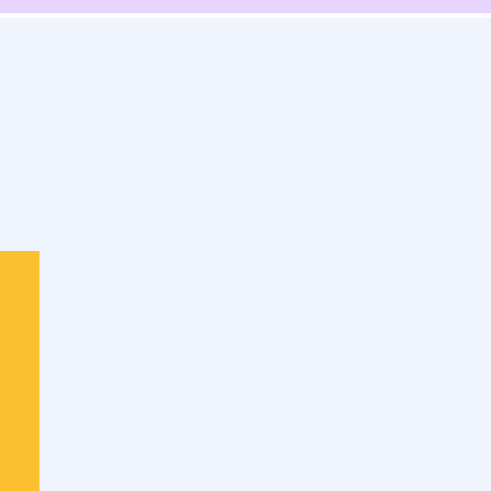
Pronósticos de fútbol y