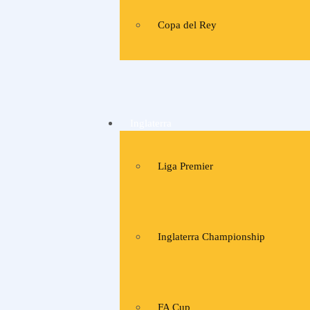
Copa del Rey
Inglaterra
Liga Premier
Inglaterra Championship
FA Cup