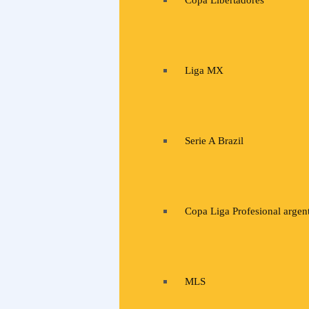
Copa Libertadores
Liga MX
Serie A Brazil
Copa Liga Profesional argen
MLS