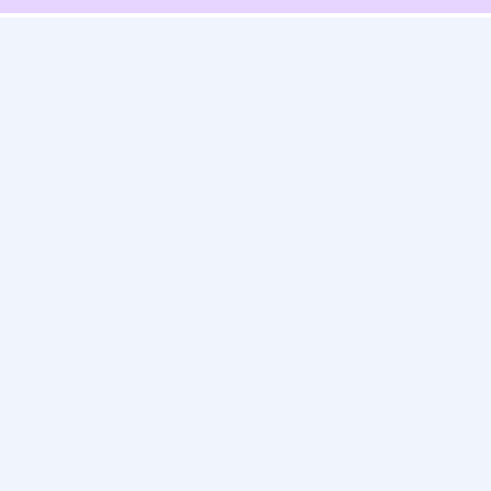
 consejos de apuestas