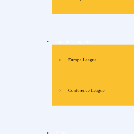
Liga de Campeones
Europa League
Conference League
Otras