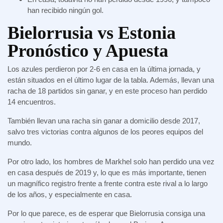
han recibido ningún gol.
Bielorrusia vs Estonia
Pronóstico y Apuesta
Los azules perdieron por 2-6 en casa en la última jornada, y
están situados en el último lugar de la tabla. Además, llevan una
racha de 18 partidos sin ganar, y en este proceso han perdido
14 encuentros.
También llevan una racha sin ganar a domicilio desde 2017,
salvo tres victorias contra algunos de los peores equipos del
mundo.
Por otro lado, los hombres de Markhel solo han perdido una vez
en casa después de 2019 y, lo que es más importante, tienen
un magnífico registro frente a frente contra este rival a lo largo
de los años, y especialmente en casa.
Por lo que parece, es de esperar que Bielorrusia consiga una