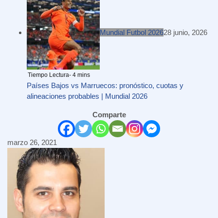
Mundial Futbol 2026
28 junio, 2026
Países Bajos vs Marruecos: pronóstico, cuotas y
alineaciones probables | Mundial 2026
Comparte
marzo 26, 2021