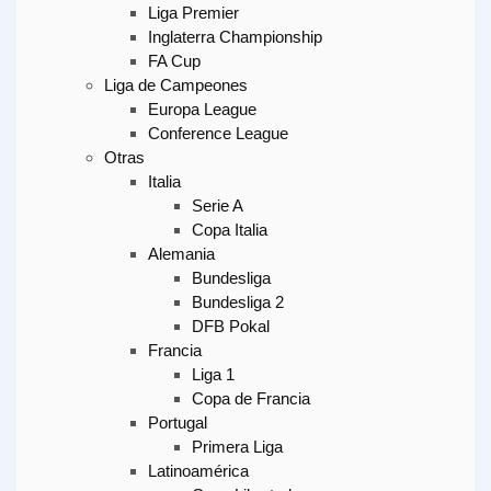
Liga Premier
Inglaterra Championship
FA Cup
Liga de Campeones
Europa League
Conference League
Otras
Italia
Serie A
Copa Italia
Alemania
Bundesliga
Bundesliga 2
DFB Pokal
Francia
Liga 1
Copa de Francia
Portugal
Primera Liga
Latinoamérica