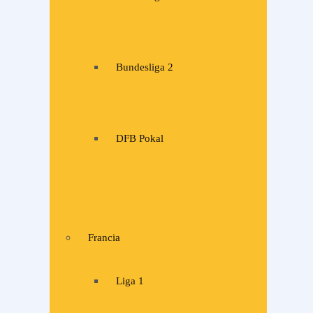
Bundesliga 2
DFB Pokal
Francia
Liga 1