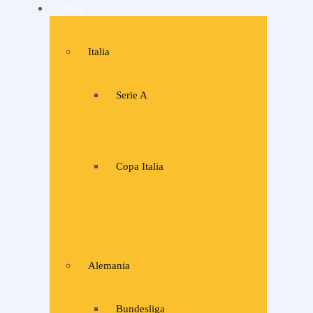
Otras
Italia
Serie A
Copa Italia
Alemania
Bundesliga