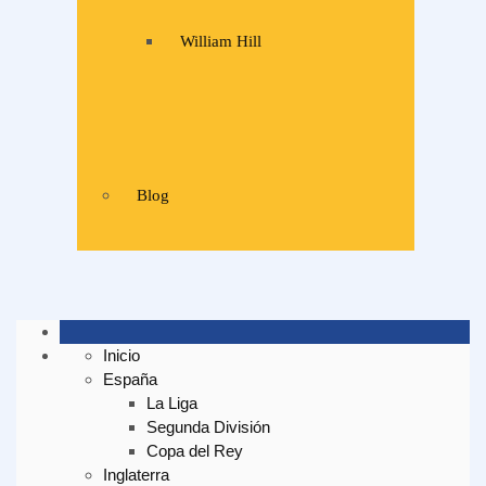
William Hill
Blog
Inicio
España
La Liga
Segunda División
Copa del Rey
Inglaterra