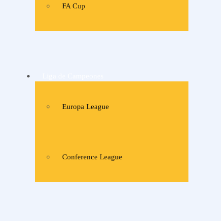
FA Cup
Liga de Campeones
Europa League
Conference League