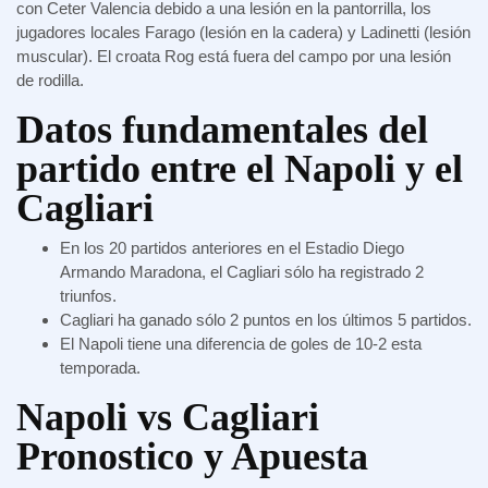
con Ceter Valencia debido a una lesión en la pantorrilla, los
jugadores locales Farago (lesión en la cadera) y Ladinetti (lesión
muscular). El croata Rog está fuera del campo por una lesión
de rodilla.
Datos fundamentales del
partido entre el Napoli y el
Cagliari
En los 20 partidos anteriores en el Estadio Diego
Armando Maradona, el Cagliari sólo ha registrado 2
triunfos.
Cagliari ha ganado sólo 2 puntos en los últimos 5 partidos.
El Napoli tiene una diferencia de goles de 10-2 esta
temporada.
Napoli vs Cagliari
Pronostico y Apuesta