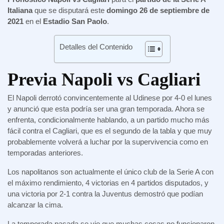
Italiana
que se disputará este
domingo 26 de septiembre de
2021
en el
Estadio San Paolo
.
Detalles del Contenido
Previa Napoli vs Cagliari
El Napoli derrotó convincentemente al Udinese por 4-0 el lunes
y anunció que esta podría ser una gran temporada. Ahora se
enfrenta, condicionalmente hablando, a un partido mucho más
fácil contra el Cagliari, que es el segundo de la tabla y que muy
probablemente volverá a luchar por la supervivencia como en
temporadas anteriores.
Los napolitanos son actualmente el único club de la Serie A con
el máximo rendimiento, 4 victorias en 4 partidos disputados, y
una victoria por 2-1 contra la Juventus demostró que podían
alcanzar la cima.
La temporada pasada se vio que muchas cosas no funcionaron