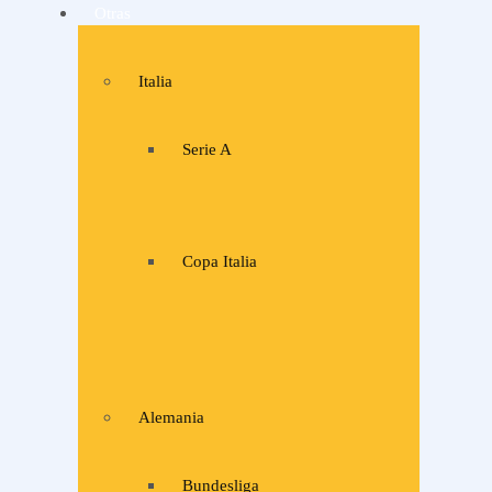
Otras
Italia
Serie A
Copa Italia
Alemania
Bundesliga