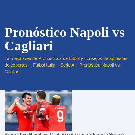
Pronóstico Napoli vs
Cagliari
La mejor web de Pronósticos de fútbol y consejos de apuestas
de expertos
>
Fútbol Italia
>
Serie A
>
Pronóstico Napoli vs
Cagliari
Pronóstico Napoli vs Cagliari
para el
partido de la Serie A