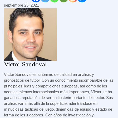
septiembre 25, 2021
Victor Sandoval
Víctor Sandoval es sinónimo de calidad en análisis y
pronósticos de fútbol. Con un conocimiento incomparable de las
principales ligas y competiciones europeas, así como de los
acontecimientos internacionales más importantes, Víctor se ha
ganado la reputación de ser un tipsterimportante del sector. Sus
análisis van más allá de la superficie, adentrándose en
minuciosas tácticas de juego, dinámicas de equipo y estado de
forma de los jugadores. Con años de investigación y