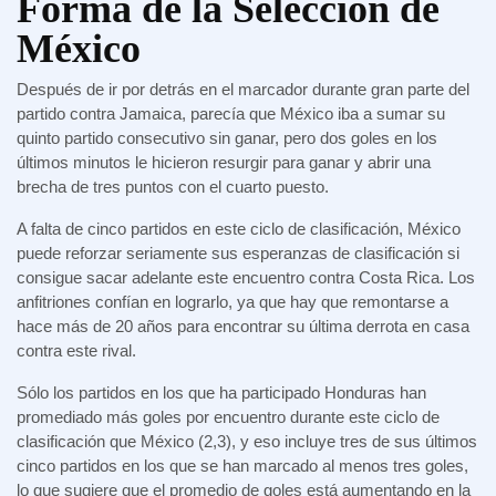
Forma de la Selección de
México
Después de ir por detrás en el marcador durante gran parte del
partido contra Jamaica, parecía que México iba a sumar su
quinto partido consecutivo sin ganar, pero dos goles en los
últimos minutos le hicieron resurgir para ganar y abrir una
brecha de tres puntos con el cuarto puesto.
A falta de cinco partidos en este ciclo de clasificación, México
puede reforzar seriamente sus esperanzas de clasificación si
consigue sacar adelante este encuentro contra Costa Rica. Los
anfitriones confían en lograrlo, ya que hay que remontarse a
hace más de 20 años para encontrar su última derrota en casa
contra este rival.
Sólo los partidos en los que ha participado Honduras han
promediado más goles por encuentro durante este ciclo de
clasificación que México (2,3), y eso incluye tres de sus últimos
cinco partidos en los que se han marcado al menos tres goles,
lo que sugiere que el promedio de goles está aumentando en la