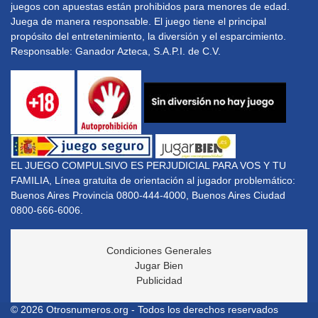
juegos con apuestas están prohibidos para menores de edad.
Juega de manera responsable. El juego tiene el principal
propósito del entretenimiento, la diversión y el esparcimiento.
Responsable: Ganador Azteca, S.A.P.I. de C.V.
EL JUEGO COMPULSIVO ES PERJUDICIAL PARA VOS Y TU
FAMILIA, Línea gratuita de orientación al jugador problemático:
Buenos Aires Provincia 0800-444-4000, Buenos Aires Ciudad
0800-666-6006.
Condiciones Generales
Jugar Bien
Publicidad
© 2026 Otrosnumeros.org - Todos los derechos reservados