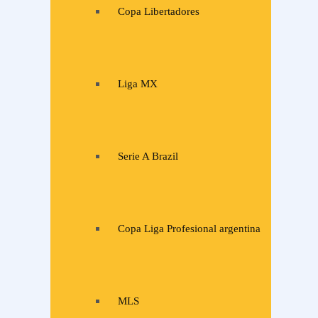
Copa Libertadores
Liga MX
Serie A Brazil
Copa Liga Profesional argentina
MLS