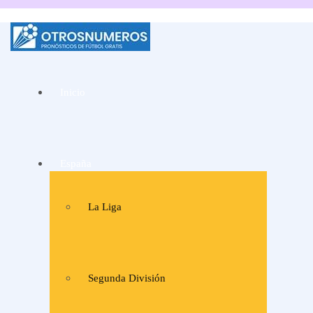
La mejor web de
Pronósticos de fútbol
Inicio
y consejos de apuestas
de expertos
España
La Liga
Segunda División