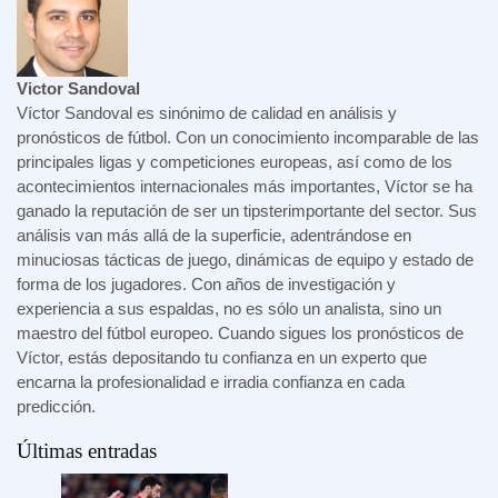
Victor Sandoval
Víctor Sandoval es sinónimo de calidad en análisis y
pronósticos de fútbol. Con un conocimiento incomparable de las
principales ligas y competiciones europeas, así como de los
acontecimientos internacionales más importantes, Víctor se ha
ganado la reputación de ser un tipsterimportante del sector. Sus
análisis van más allá de la superficie, adentrándose en
minuciosas tácticas de juego, dinámicas de equipo y estado de
forma de los jugadores. Con años de investigación y
experiencia a sus espaldas, no es sólo un analista, sino un
maestro del fútbol europeo. Cuando sigues los pronósticos de
Víctor, estás depositando tu confianza en un experto que
encarna la profesionalidad e irradia confianza en cada
predicción.
Últimas entradas