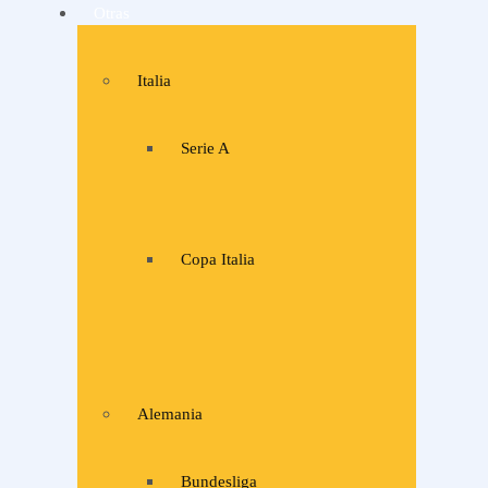
Otras
Italia
Serie A
Copa Italia
Alemania
Bundesliga