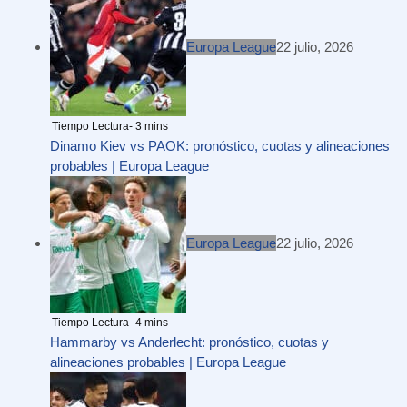
Europa League
22 julio, 2026
Dinamo Kiev vs PAOK: pronóstico, cuotas y alineaciones
probables | Europa League
Europa League
22 julio, 2026
Hammarby vs Anderlecht: pronóstico, cuotas y
alineaciones probables | Europa League