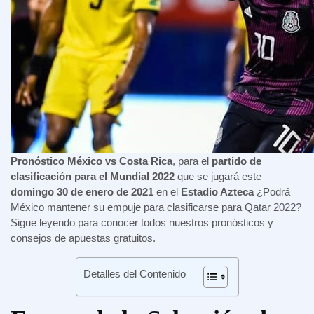
Pronóstico México vs Costa Rica
, para el
partido de
clasificación para el Mundial 2022
que se jugará este
domingo 30 de enero de 2021
en el
Estadio Azteca
¿Podrá
México mantener su empuje para clasificarse para Qatar 2022?
Sigue leyendo para conocer todos nuestros pronósticos y
consejos de apuestas gratuitos.
Detalles del Contenido