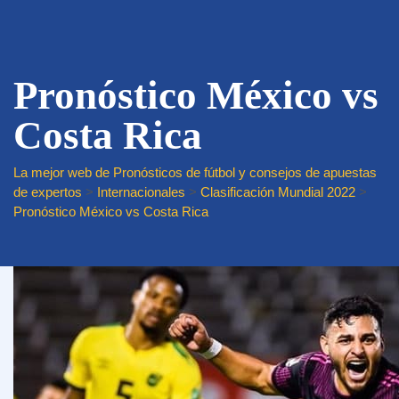
Pronóstico México vs
Costa Rica
La mejor web de Pronósticos de fútbol y consejos de apuestas
de expertos
>
Internacionales
>
Clasificación Mundial 2022
>
Pronóstico México vs Costa Rica