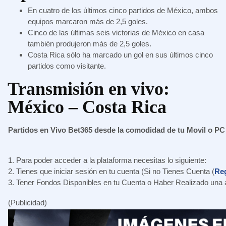
En cuatro de los últimos cinco partidos de México, ambos
equipos marcaron más de 2,5 goles.
Cinco de las últimas seis victorias de México en casa
también produjeron más de 2,5 goles.
Costa Rica sólo ha marcado un gol en sus últimos cinco
partidos como visitante.
Transmisión en vivo:
México – Costa Rica
Partidos en Vivo Bet365 desde la comodidad de tu Movil o PC
1. Para poder acceder a la plataforma necesitas lo siguiente:
2. Tienes que iniciar sesión en tu cuenta (Si no Tienes Cuenta (
Reg
3. Tener Fondos Disponibles en tu Cuenta o Haber Realizado una a
(Publicidad)