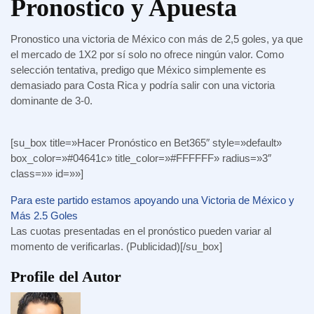
Pronostico y Apuesta
Pronostico una victoria de México con más de 2,5 goles, ya que
el mercado de 1X2 por sí solo no ofrece ningún valor. Como
selección tentativa, predigo que México simplemente es
demasiado para Costa Rica y podría salir con una victoria
dominante de 3-0.
[su_box title=»Hacer Pronóstico en Bet365″ style=»default»
box_color=»#04641c» title_color=»#FFFFFF» radius=»3″
class=»» id=»»]
Para este partido estamos apoyando una Victoria de México y
Más 2.5 Goles
Las cuotas presentadas en el pronóstico pueden variar al
momento de verificarlas. (Publicidad)[/su_box]
Profile del Autor