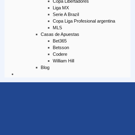
Copa Libertadores
Liga MX
Serie A Brazil
Copa Liga Profesional argentina
MLS
Casas de Apuestas
Bet365
Betsson
Codere
William Hill
Blog