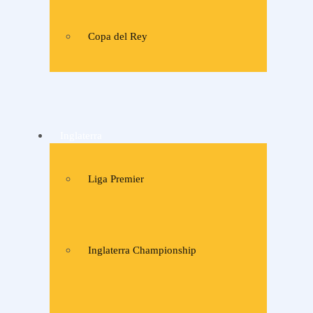
Copa del Rey
Inglaterra
Liga Premier
Inglaterra Championship