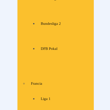
Bundesliga 2
DFB Pokal
Francia
Liga 1