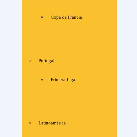
Copa de Francia
Portugal
Primera Liga
Latinoamérica