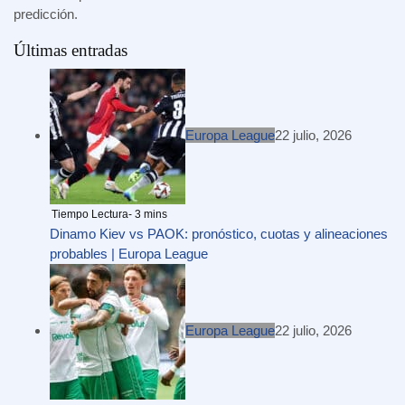
predicción.
Últimas entradas
Europa League
22 julio, 2026
Dinamo Kiev vs PAOK: pronóstico, cuotas y alineaciones
probables | Europa League
Europa League
22 julio, 2026