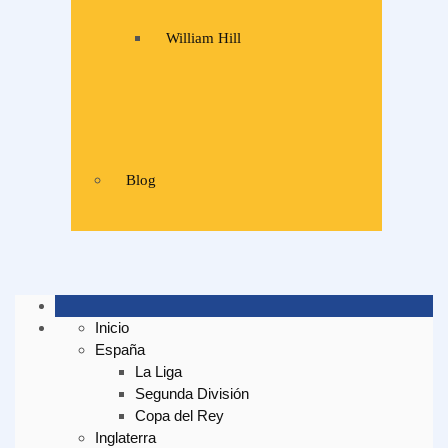
William Hill
Blog
Inicio
España
La Liga
Segunda División
Copa del Rey
Inglaterra