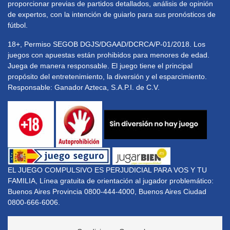
proporcionar previas de partidos detallados, análisis de opinión
de expertos, con la intención de guiarlo para sus pronósticos de
fútbol.
18+, Permiso SEGOB DGJS/DGAAD/DCRCA/P-01/2018. Los
juegos con apuestas están prohibidos para menores de edad.
Juega de manera responsable. El juego tiene el principal
propósito del entretenimiento, la diversión y el esparcimiento.
Responsable: Ganador Azteca, S.A.P.I. de C.V.
EL JUEGO COMPULSIVO ES PERJUDICIAL PARA VOS Y TU
FAMILIA, Línea gratuita de orientación al jugador problemático:
Buenos Aires Provincia 0800-444-4000, Buenos Aires Ciudad
0800-666-6006.