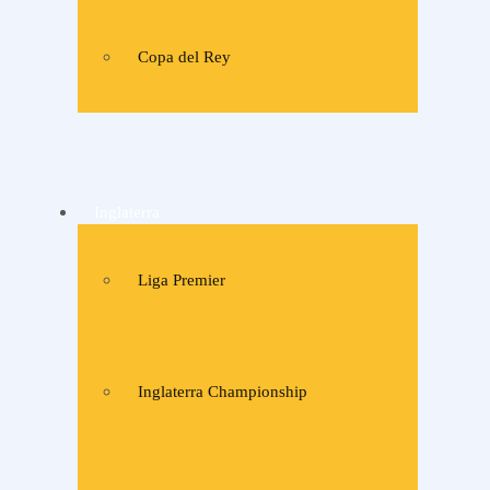
Copa del Rey
Inglaterra
Liga Premier
Inglaterra Championship