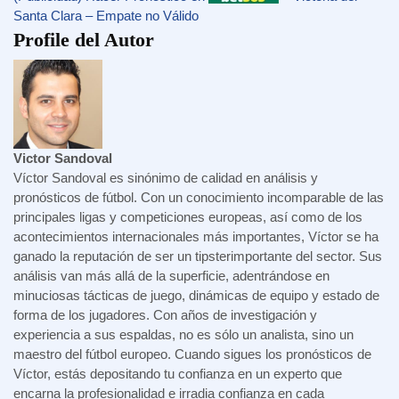
Santa Clara – Empate no Válido
Profile del Autor
Victor Sandoval
Víctor Sandoval es sinónimo de calidad en análisis y
pronósticos de fútbol. Con un conocimiento incomparable de las
principales ligas y competiciones europeas, así como de los
acontecimientos internacionales más importantes, Víctor se ha
ganado la reputación de ser un tipsterimportante del sector. Sus
análisis van más allá de la superficie, adentrándose en
minuciosas tácticas de juego, dinámicas de equipo y estado de
forma de los jugadores. Con años de investigación y
experiencia a sus espaldas, no es sólo un analista, sino un
maestro del fútbol europeo. Cuando sigues los pronósticos de
Víctor, estás depositando tu confianza en un experto que
encarna la profesionalidad e irradia confianza en cada