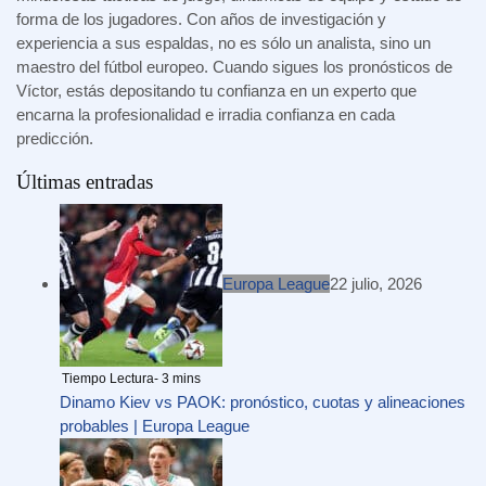
forma de los jugadores. Con años de investigación y
experiencia a sus espaldas, no es sólo un analista, sino un
maestro del fútbol europeo. Cuando sigues los pronósticos de
Víctor, estás depositando tu confianza en un experto que
encarna la profesionalidad e irradia confianza en cada
predicción.
Últimas entradas
Europa League
22 julio, 2026
Dinamo Kiev vs PAOK: pronóstico, cuotas y alineaciones
probables | Europa League