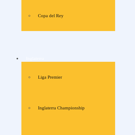
Copa del Rey
Inglaterra
Liga Premier
Inglaterra Championship