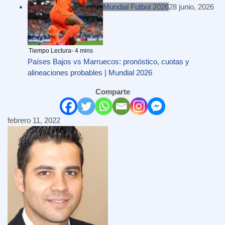
Mundial Futbol 2026
28 junio, 2026
Países Bajos vs Marruecos: pronóstico, cuotas y
alineaciones probables | Mundial 2026
Comparte
febrero 11, 2022