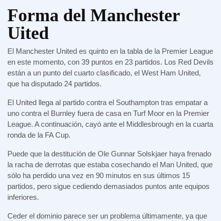
Forma del Manchester
Uited
El Manchester United es quinto en la tabla de la Premier League
en este momento, con 39 puntos en 23 partidos. Los Red Devils
están a un punto del cuarto clasificado, el West Ham United,
que ha disputado 24 partidos.
El United llega al partido contra el Southampton tras empatar a
uno contra el Burnley fuera de casa en Turf Moor en la Premier
League. A continuación, cayó ante el Middlesbrough en la cuarta
ronda de la FA Cup.
Puede que la destitución de Ole Gunnar Solskjaer haya frenado
la racha de derrotas que estaba cosechando el Man United, que
sólo ha perdido una vez en 90 minutos en sus últimos 15
partidos, pero sigue cediendo demasiados puntos ante equipos
inferiores.
Ceder el dominio parece ser un problema últimamente, ya que