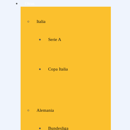
Otras
Italia
Serie A
Copa Italia
Alemania
Bundesliga