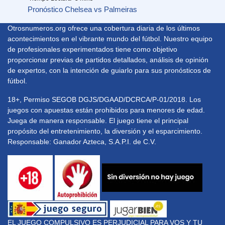
Pronóstico Chelsea vs Palmeiras
Otrosnumeros.org ofrece una cobertura diaria de los últimos
acontecimientos en el vibrante mundo del fútbol. Nuestro equipo
de profesionales experimentados tiene como objetivo
proporcionar previas de partidos detallados, análisis de opinión
de expertos, con la intención de guiarlo para sus pronósticos de
fútbol.
18+, Permiso SEGOB DGJS/DGAAD/DCRCA/P-01/2018. Los
juegos con apuestas están prohibidos para menores de edad.
Juega de manera responsable. El juego tiene el principal
propósito del entretenimiento, la diversión y el esparcimiento.
Responsable: Ganador Azteca, S.A.P.I. de C.V.
EL JUEGO COMPULSIVO ES PERJUDICIAL PARA VOS Y TU