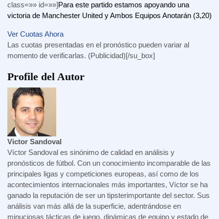
class=»» id=»»]
Para este partido estamos apoyando una
victoria de Manchester United y Ambos Equipos Anotarán (3,20)
Ver Cuotas Ahora
Las cuotas presentadas en el pronóstico pueden variar al
momento de verificarlas. (Publicidad)[/su_box]
Profile del Autor
Victor Sandoval
Víctor Sandoval es sinónimo de calidad en análisis y
pronósticos de fútbol. Con un conocimiento incomparable de las
principales ligas y competiciones europeas, así como de los
acontecimientos internacionales más importantes, Víctor se ha
ganado la reputación de ser un tipsterimportante del sector. Sus
análisis van más allá de la superficie, adentrándose en
minuciosas tácticas de juego, dinámicas de equipo y estado de