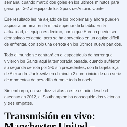
semana, cuando marcó dos goles en los últimos minutos para
ganar por 3-2 al equipo de los Spurs de Antonio Conte.
Ese resultado les ha alejado de los problemas y ahora pueden
aspirar a terminar en la mitad superior de la tabla. En la
actualidad, el equipo es décimo, por lo que Europa puede ser
demasiado exigente, pero se ha convertido en un equipo difícil
de enfrentar, con sólo una derrota en los últimos nueve partidos.
Todo el mundo se centrará en el espectáculo de horror que
vivieron los Saints aquí la temporada pasada, cuando sufrieron
su segunda derrota por 9-0 sin precedentes, con la tarjeta roja
de Alexandre Jankewitz en el minuto 2 como inicio de una serie
de momentos de pesadilla durante toda la noche.
Sin embargo, en sus diez visitas a este estadio desde el
ascenso en 2012, el Southampton ha conseguido dos victorias
y tres empates.
Transmisión en vivo:
Manchester United –