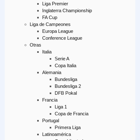
Liga Premier
Inglaterra Championship
FA Cup
Liga de Campeones
Europa League
Conference League
Otras
Italia
Serie A
Copa Italia
Alemania
Bundesliga
Bundesliga 2
DFB Pokal
Francia
Liga 1
Copa de Francia
Portugal
Primera Liga
Latinoamérica