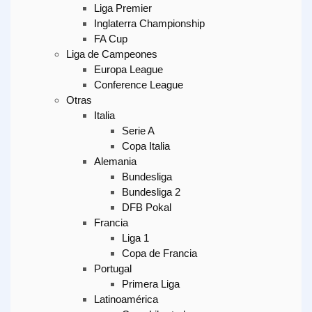
Liga Premier
Inglaterra Championship
FA Cup
Liga de Campeones
Europa League
Conference League
Otras
Italia
Serie A
Copa Italia
Alemania
Bundesliga
Bundesliga 2
DFB Pokal
Francia
Liga 1
Copa de Francia
Portugal
Primera Liga
Latinoamérica