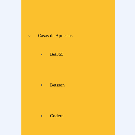
Casas de Apuestas
Bet365
Betsson
Codere