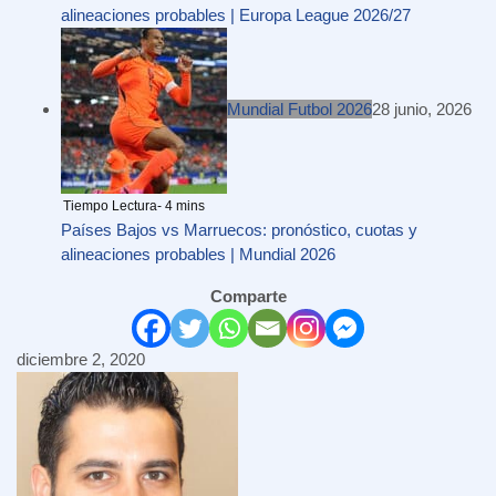
alineaciones probables | Europa League 2026/27
Mundial Futbol 2026
28 junio, 2026
Países Bajos vs Marruecos: pronóstico, cuotas y
alineaciones probables | Mundial 2026
Comparte
diciembre 2, 2020