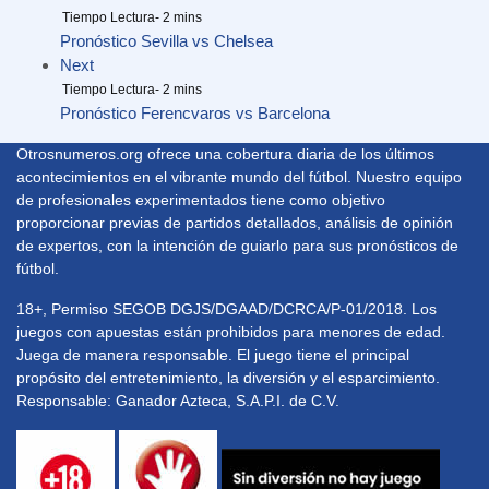
Pronóstico Sevilla vs Chelsea
Next
Pronóstico Ferencvaros vs Barcelona
Otrosnumeros.org ofrece una cobertura diaria de los últimos
acontecimientos en el vibrante mundo del fútbol. Nuestro equipo
de profesionales experimentados tiene como objetivo
proporcionar previas de partidos detallados, análisis de opinión
de expertos, con la intención de guiarlo para sus pronósticos de
fútbol.
18+, Permiso SEGOB DGJS/DGAAD/DCRCA/P-01/2018. Los
juegos con apuestas están prohibidos para menores de edad.
Juega de manera responsable. El juego tiene el principal
propósito del entretenimiento, la diversión y el esparcimiento.
Responsable: Ganador Azteca, S.A.P.I. de C.V.