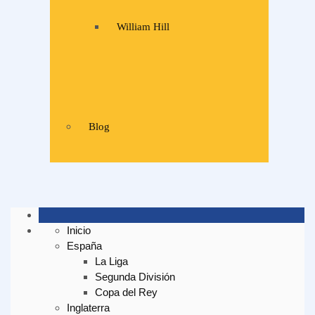
William Hill
Blog
Inicio
España
La Liga
Segunda División
Copa del Rey
Inglaterra