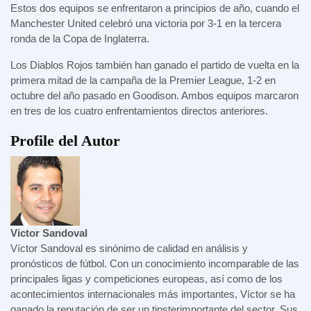
Estos dos equipos se enfrentaron a principios de año, cuando el
Manchester United celebró una victoria por 3-1 en la tercera
ronda de la Copa de Inglaterra.
Los Diablos Rojos también han ganado el partido de vuelta en la
primera mitad de la campaña de la Premier League, 1-2 en
octubre del año pasado en Goodison. Ambos equipos marcaron
en tres de los cuatro enfrentamientos directos anteriores.
Profile del Autor
Victor Sandoval
Víctor Sandoval es sinónimo de calidad en análisis y
pronósticos de fútbol. Con un conocimiento incomparable de las
principales ligas y competiciones europeas, así como de los
acontecimientos internacionales más importantes, Víctor se ha
ganado la reputación de ser un tipsterimportante del sector. Sus