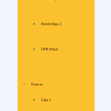
Bundesliga 2
DFB Pokal
Francia
Liga 1