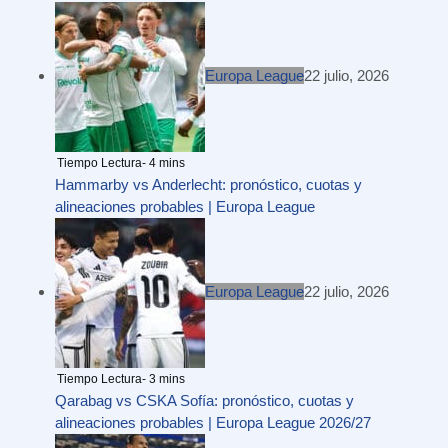
Europa League
22 julio, 2026
Hammarby vs Anderlecht: pronóstico, cuotas y
alineaciones probables | Europa League
Europa League
22 julio, 2026
Qarabag vs CSKA Sofía: pronóstico, cuotas y
alineaciones probables | Europa League 2026/27