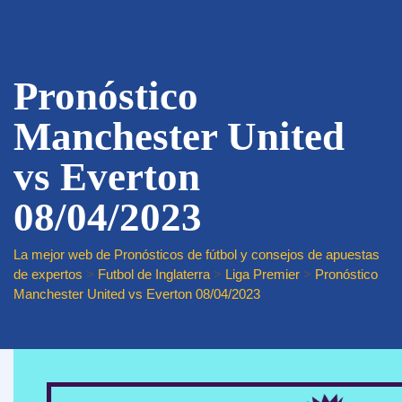
Pronóstico
Manchester United
vs Everton
08/04/2023
La mejor web de Pronósticos de fútbol y consejos de apuestas
de expertos
>
Futbol de Inglaterra
>
Liga Premier
>
Pronóstico
Manchester United vs Everton 08/04/2023