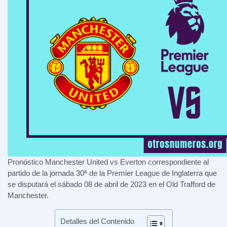
Pronóstico Manchester United vs Everton correspondiente al
partido de la jornada 30ª de la Premier League de Inglaterra que
se disputará el sábado 08 de abril de 2023 en el Old Trafford de
Manchester.
Detalles del Contenido