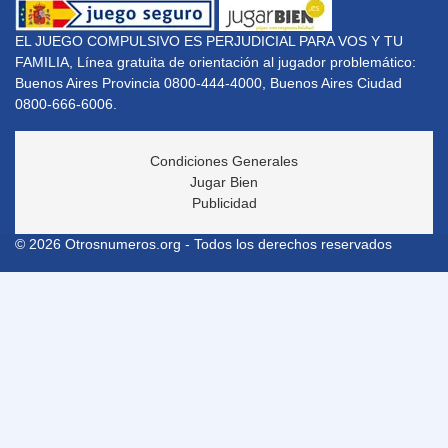
EL JUEGO COMPULSIVO ES PERJUDICIAL PARA VOS Y TU
FAMILIA, Línea gratuita de orientación al jugador problemático:
Buenos Aires Provincia 0800-444-4000, Buenos Aires Ciudad
0800-666-6006.
Condiciones Generales
Jugar Bien
Publicidad
© 2026 Otrosnumeros.org - Todos los derechos reservados