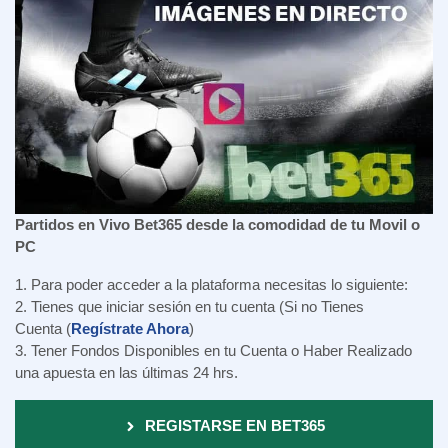
Partidos en Vivo Bet365 desde la comodidad de tu Movil o
PC
1. Para poder acceder a la plataforma necesitas lo siguiente:
2. Tienes que iniciar sesión en tu cuenta (Si no Tienes
Cuenta (
Regístrate Ahora
)
3. Tener Fondos Disponibles en tu Cuenta o Haber Realizado
una apuesta en las últimas 24 hrs.
REGISTARSE EN BET365