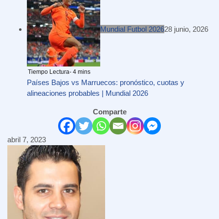
Mundial Futbol 2026
28 junio, 2026
Países Bajos vs Marruecos: pronóstico, cuotas y
alineaciones probables | Mundial 2026
Comparte
abril 7, 2023