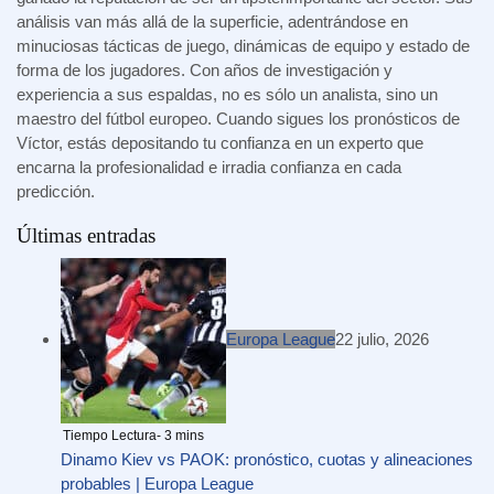
análisis van más allá de la superficie, adentrándose en
minuciosas tácticas de juego, dinámicas de equipo y estado de
forma de los jugadores. Con años de investigación y
experiencia a sus espaldas, no es sólo un analista, sino un
maestro del fútbol europeo. Cuando sigues los pronósticos de
Víctor, estás depositando tu confianza en un experto que
encarna la profesionalidad e irradia confianza en cada
predicción.
Últimas entradas
Europa League
22 julio, 2026
Dinamo Kiev vs PAOK: pronóstico, cuotas y alineaciones
probables | Europa League