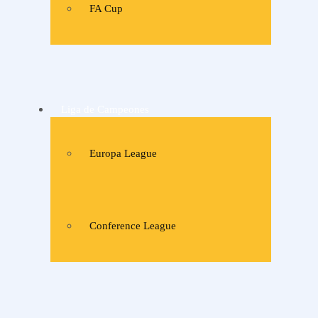
FA Cup
Liga de Campeones
Europa League
Conference League