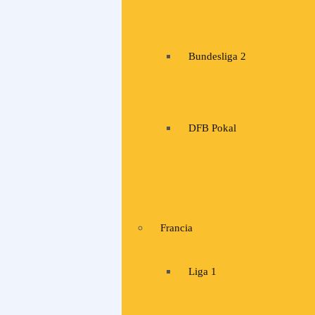
Bundesliga 2
DFB Pokal
Francia
Liga 1