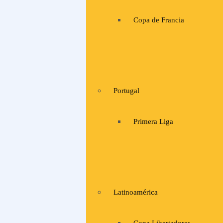
Copa de Francia
Portugal
Primera Liga
Latinoamérica