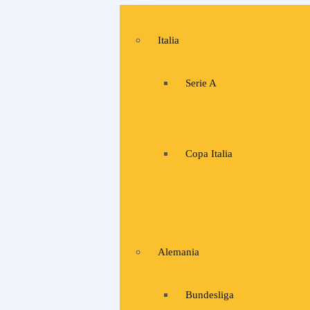
Italia
Serie A
Copa Italia
Alemania
Bundesliga