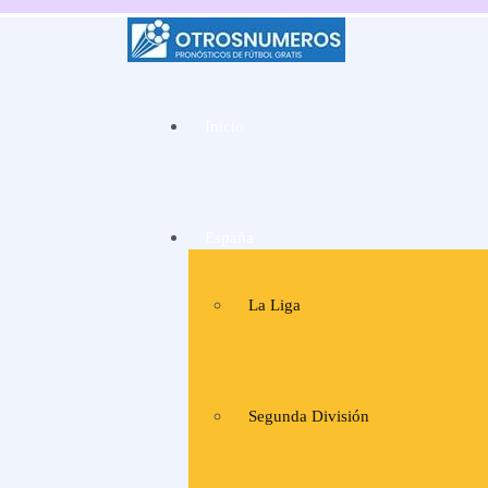
La mejor web de 
de expertos
Inicio
España
La Liga
Segunda División