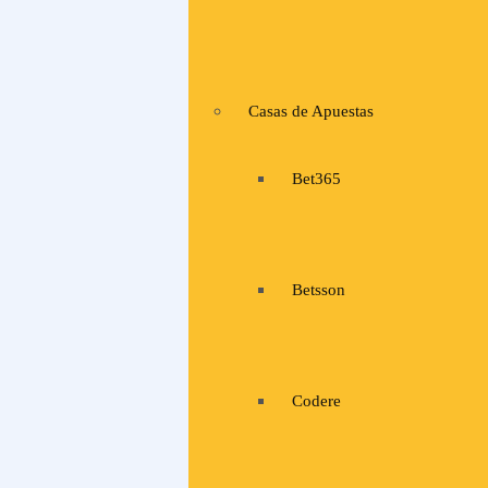
Casas de Apuestas
Bet365
Betsson
Codere