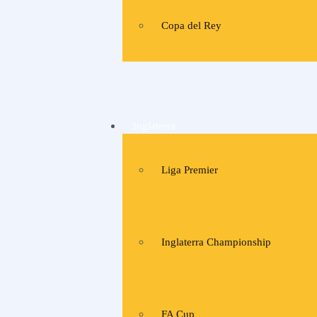
Copa del Rey
Inglaterra
Liga Premier
Inglaterra Championship
FA Cup