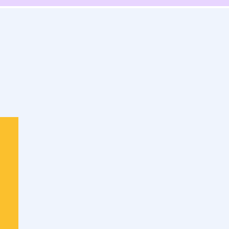
Pronósticos de fútbol y