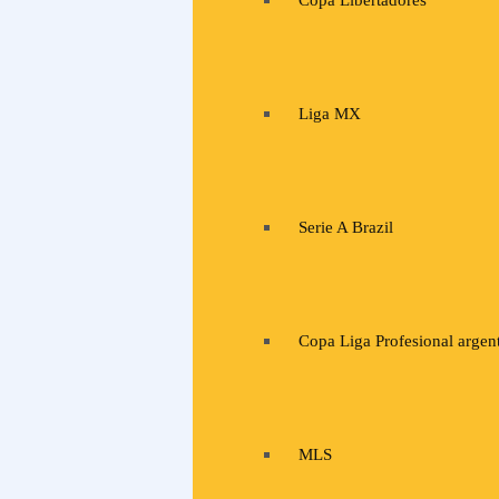
Copa Libertadores
Liga MX
Serie A Brazil
Copa Liga Profesional argen
MLS