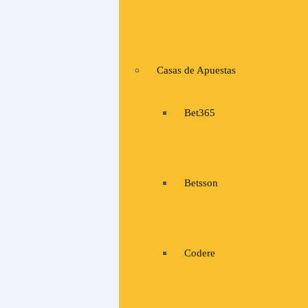
Casas de Apuestas
Bet365
Betsson
Codere