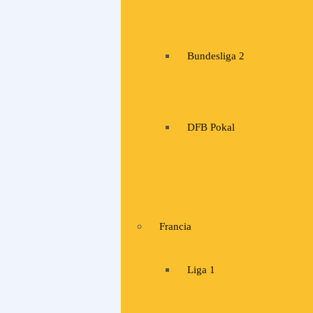
Bundesliga 2
DFB Pokal
Francia
Liga 1