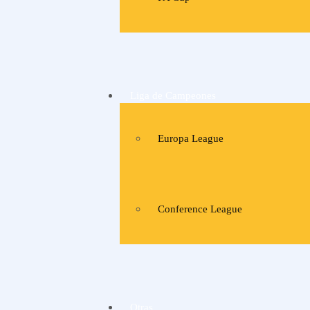
Liga de Campeones
Europa League
Conference League
Otras