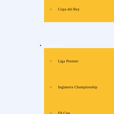
Copa del Rey
Inglaterra
Liga Premier
Inglaterra Championship
FA Cup