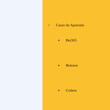
Casas de Apuestas
Bet365
Betsson
Codere