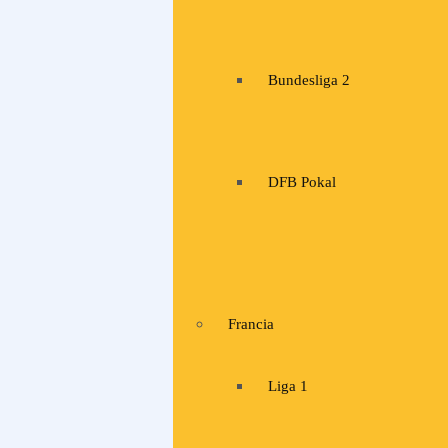
Bundesliga 2
DFB Pokal
Francia
Liga 1