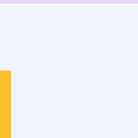
Pronósticos de fútbol y