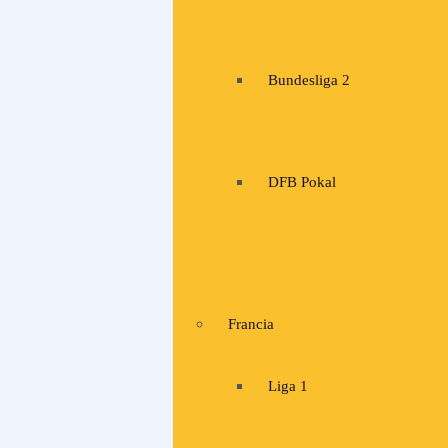
Bundesliga 2
DFB Pokal
Francia
Liga 1