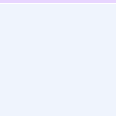
 consejos de apuestas