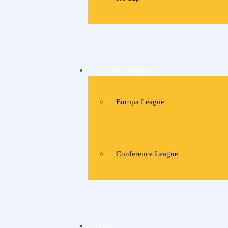
Liga de Campeones
Europa League
Conference League
Otras