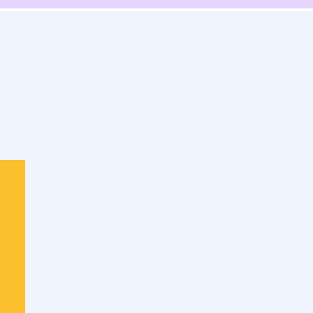
Pronósticos de fútbol y