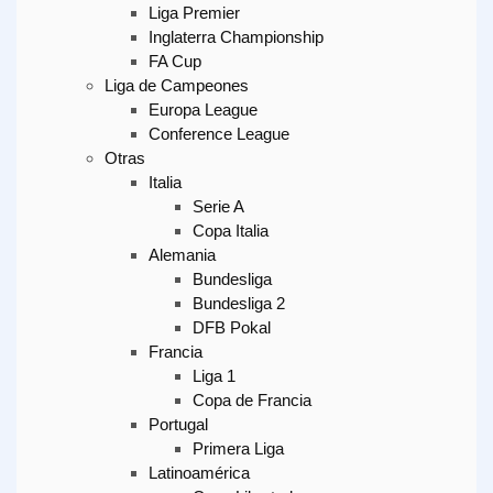
Liga Premier
Inglaterra Championship
FA Cup
Liga de Campeones
Europa League
Conference League
Otras
Italia
Serie A
Copa Italia
Alemania
Bundesliga
Bundesliga 2
DFB Pokal
Francia
Liga 1
Copa de Francia
Portugal
Primera Liga
Latinoamérica