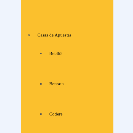
Casas de Apuestas
Bet365
Betsson
Codere