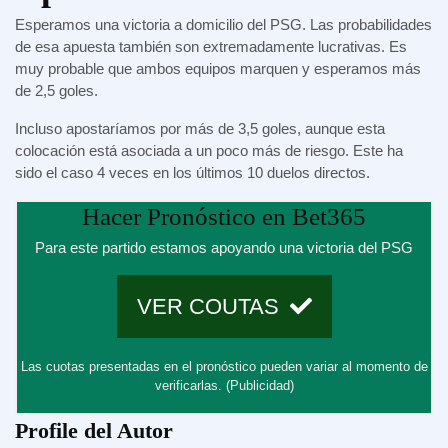
Esperamos una victoria a domicilio del PSG. Las probabilidades
de esa apuesta también son extremadamente lucrativas. Es
muy probable que ambos equipos marquen y esperamos más
de 2,5 goles.
Incluso apostaríamos por más de 3,5 goles, aunque esta
colocación está asociada a un poco más de riesgo. Este ha
sido el caso 4 veces en los últimos 10 duelos directos.
Hacer Pronóstico en Bet365
Para este partido estamos apoyando una victoria del PSG
VER COUTAS
Las cuotas presentadas en el pronóstico pueden variar al momento de
verificarlas. (Publicidad)
Profile del Autor