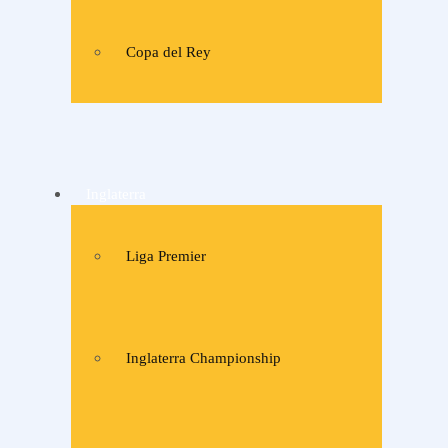
Copa del Rey
Inglaterra
Liga Premier
Inglaterra Championship