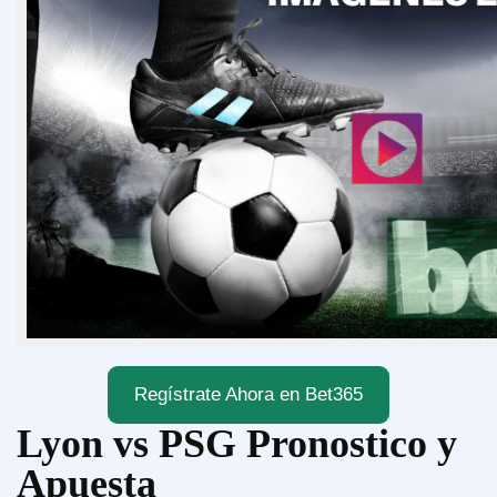
Regístrate Ahora en Bet365
Lyon vs PSG Pronostico y
Apuesta