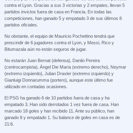
contra el Lyon. Gracias a sus 3 victorias y 2 empates, llevan 5
partidos invictos fuera de casa en Francia. En todas las
competiciones, han ganado 5 y empatado 3 de sus últimos 8
partidos oficiales.
No obstante, el equipo de Mauricio Pochettino tendrá que
prescindir de 6 jugadores contra el Lyon, y Messi, Rico y
Bitumazala aún no están seguros de jugar.
No estarán Juan Bernat (defensa), Danilo Pereira
(centrocampista), Ángel Die María (extremo derecho), Neymar
(extremo izquierdo), Julian Draxler (extremo izquierdo) y
Gianluigi Donnarumma (portero), aunque este último fue
utilizado en contadas ocasiones.
El PSG ha ganado 6 de 10 partidos fuera de casa y ha
empatado 3. Han sido derrotados 1 vez fuera de casa. Han
marcado 18 goles y han recibido 11. Ante su público, han
ganado 8 y empatado 1. Su balance de goles en casa es de
21:6.