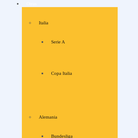
Otras
Italia
Serie A
Copa Italia
Alemania
Bundesliga