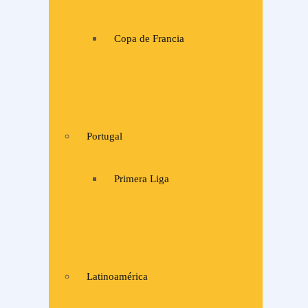
Copa de Francia
Portugal
Primera Liga
Latinoamérica