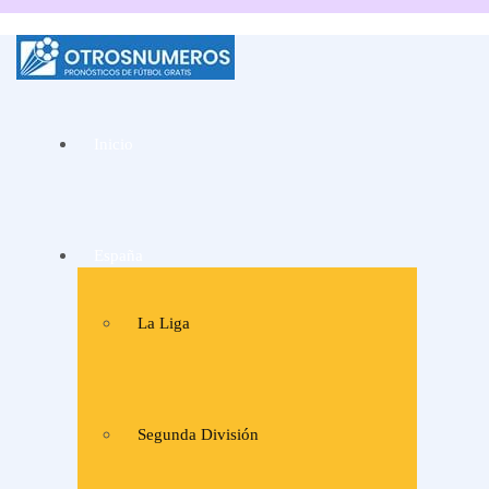
La mejor web de
Pronósticos de fútbol
Inicio
y consejos de apuestas
de expertos
España
La Liga
Segunda División