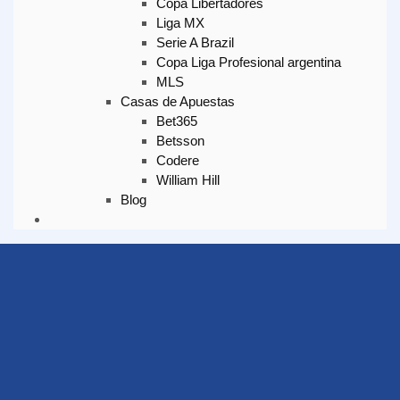
Copa Libertadores
Liga MX
Serie A Brazil
Copa Liga Profesional argentina
MLS
Casas de Apuestas
Bet365
Betsson
Codere
William Hill
Blog