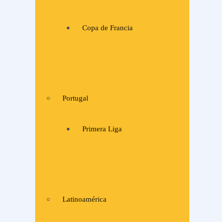
Copa de Francia
Portugal
Primera Liga
Latinoamérica