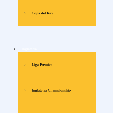
Copa del Rey
Inglaterra
Liga Premier
Inglaterra Championship