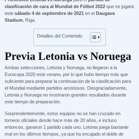
clasificación de cara al Mundial de Fútbol 2022
que se jugará
este
sábado 4 de septiembre de 2021
en el
Daugava
Stadium
, Riga.
Detalles del Contenido
Previa Letonia vs Noruega
Ambas selecciones, Letonia y Noruega, no llegaron a la
Eurocopa 2020 este verano, por lo que hubo tiempo más que
suficiente para preparar la continuación de la clasificación para
el Mundial mediante partidos amistosos. Desgraciadamente,
Letonia y Noruega no mostraron grandes resultados durante
este tiempo de preparación.
Sorprendentemente, estos equipos no se han cruzado en
torneos oficiales desde hace más de 20 años, e incluso
entonces, ganaron 1 partido cada uno. Letonia juega bastante
mal en los últimos tiempos, ya que ha encajado el doble de