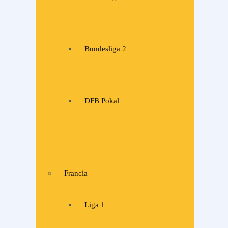
Bundesliga 2
DFB Pokal
Francia
Liga 1