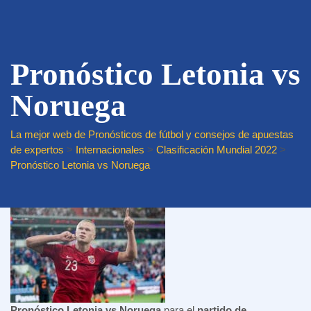
Pronóstico Letonia vs
Noruega
La mejor web de Pronósticos de fútbol y consejos de apuestas
de expertos
>
Internacionales
>
Clasificación Mundial 2022
>
Pronóstico Letonia vs Noruega
Pronóstico Letonia vs Noruega
para el
partido de