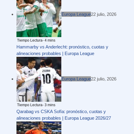
Europa League
22 julio, 2026
Hammarby vs Anderlecht: pronóstico, cuotas y
alineaciones probables | Europa League
Europa League
22 julio, 2026
Qarabag vs CSKA Sofía: pronóstico, cuotas y
alineaciones probables | Europa League 2026/27