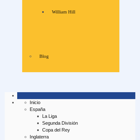
William Hill
Blog
Inicio
España
La Liga
Segunda División
Copa del Rey
Inglaterra