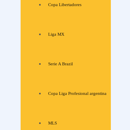
Copa Libertadores
Liga MX
Serie A Brazil
Copa Liga Profesional argentina
MLS