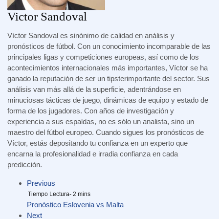
Victor Sandoval
Víctor Sandoval es sinónimo de calidad en análisis y
pronósticos de fútbol. Con un conocimiento incomparable de las
principales ligas y competiciones europeas, así como de los
acontecimientos internacionales más importantes, Víctor se ha
ganado la reputación de ser un tipsterimportante del sector. Sus
análisis van más allá de la superficie, adentrándose en
minuciosas tácticas de juego, dinámicas de equipo y estado de
forma de los jugadores. Con años de investigación y
experiencia a sus espaldas, no es sólo un analista, sino un
maestro del fútbol europeo. Cuando sigues los pronósticos de
Víctor, estás depositando tu confianza en un experto que
encarna la profesionalidad e irradia confianza en cada
predicción.
Previous
Pronóstico Eslovenia vs Malta
Next