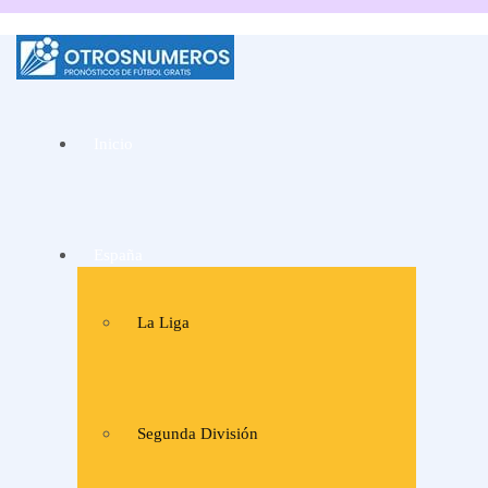
La mejor web de
Pronósticos de fútbol
Inicio
y consejos de apuestas
de expertos
España
La Liga
Segunda División