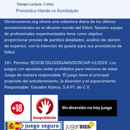
Pronóstico Irlanda vs Azerbaiyán
Otrosnumeros.org ofrece una cobertura diaria de los últimos
acontecimientos en el vibrante mundo del fútbol. Nuestro equipo
de profesionales experimentados tiene como objetivo
proporcionar previas de partidos detallados, análisis de opinión
de expertos, con la intención de guiarlo para sus pronósticos de
fútbol.
18+, Permiso SEGOB DGJS/DGAAD/DCRCA/P-01/2018. Los
juegos con apuestas están prohibidos para menores de edad.
Juega de manera responsable. El juego tiene el principal
propósito del entretenimiento, la diversión y el esparcimiento.
Responsable: Ganador Azteca, S.A.P.I. de C.V.