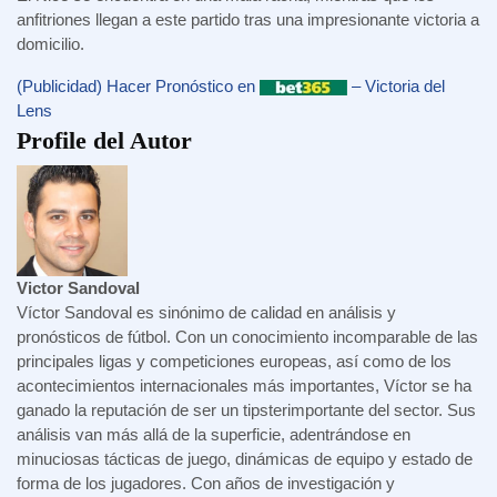
anfitriones llegan a este partido tras una impresionante victoria a
domicilio.
(Publicidad) Hacer Pronóstico en
– Victoria del
Lens
Profile del Autor
Victor Sandoval
Víctor Sandoval es sinónimo de calidad en análisis y
pronósticos de fútbol. Con un conocimiento incomparable de las
principales ligas y competiciones europeas, así como de los
acontecimientos internacionales más importantes, Víctor se ha
ganado la reputación de ser un tipsterimportante del sector. Sus
análisis van más allá de la superficie, adentrándose en
minuciosas tácticas de juego, dinámicas de equipo y estado de
forma de los jugadores. Con años de investigación y