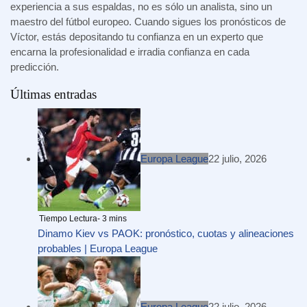
experiencia a sus espaldas, no es sólo un analista, sino un
maestro del fútbol europeo. Cuando sigues los pronósticos de
Víctor, estás depositando tu confianza en un experto que
encarna la profesionalidad e irradia confianza en cada
predicción.
Últimas entradas
Europa League
22 julio, 2026
Dinamo Kiev vs PAOK: pronóstico, cuotas y alineaciones
probables | Europa League
Europa League
22 julio, 2026