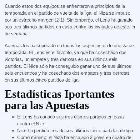
Cuando estos dos equipos se enfrentaron a principios de la
temporada en el partido de vuelta de la liga, el Niza se impuso
por un estrecho margen (2-1). Sin embargo, el Lens ha ganado
sus tres últimos partidos en casa contra los invitados de este fin
de semana.
Además los ha superado en todos los aspectos en lo que va de
temporada. El Lens es el favorito, ya que ha cosechado dos
victorias, un empate y tres derrotas en sus últimos seis
partidos. El Nice sólo ha conseguido ganar uno de sus últimos
seis encuentros y ha cosechado dos empates y tres derrotas
en sus últimos cinco partidos de liga.
Estadísticas Iportantes
para las Apuestas
El Lens ha ganado sus tres últimos partidos en casa
contra el Nice.
Nice ha perdido tres de sus últimos cinco partidos de liga.
Como mínimo, el Niza ha encajado 2 goles en cuatro de