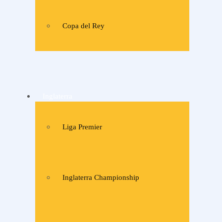
Copa del Rey
Inglaterra
Liga Premier
Inglaterra Championship