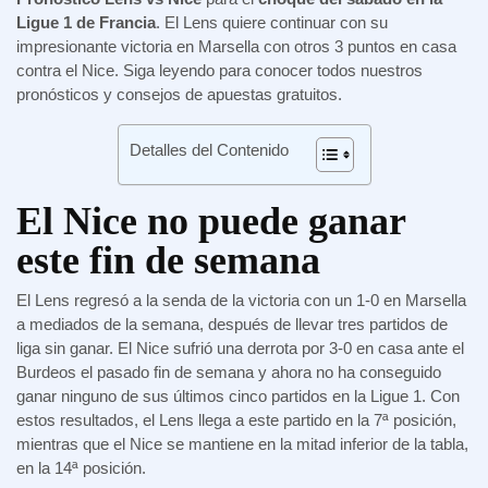
Ligue 1 de Francia
. El Lens quiere continuar con su
impresionante victoria en Marsella con otros 3 puntos en casa
contra el Nice. Siga leyendo para conocer todos nuestros
pronósticos y consejos de apuestas gratuitos.
Detalles del Contenido
El Nice no puede ganar
este fin de semana
El Lens regresó a la senda de la victoria con un 1-0 en Marsella
a mediados de la semana, después de llevar tres partidos de
liga sin ganar. El Nice sufrió una derrota por 3-0 en casa ante el
Burdeos el pasado fin de semana y ahora no ha conseguido
ganar ninguno de sus últimos cinco partidos en la Ligue 1. Con
estos resultados, el Lens llega a este partido en la 7ª posición,
mientras que el Nice se mantiene en la mitad inferior de la tabla,
en la 14ª posición.