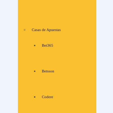
Casas de Apuestas
Bet365
Betsson
Codere