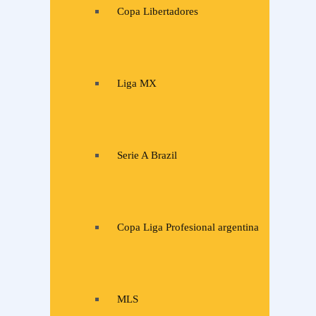
Copa Libertadores
Liga MX
Serie A Brazil
Copa Liga Profesional argentina
MLS