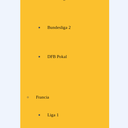
Bundesliga 2
DFB Pokal
Francia
Liga 1