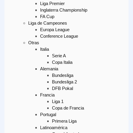
Liga Premier
Inglaterra Championship
FA Cup
Liga de Campeones
Europa League
Conference League
Otras
Italia
Serie A
Copa Italia
Alemania
Bundesliga
Bundesliga 2
DFB Pokal
Francia
Liga 1
Copa de Francia
Portugal
Primera Liga
Latinoamérica