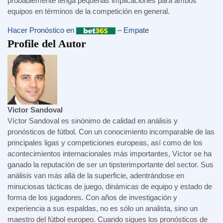
probablemente tenga pequeñas implicaciones para ambos
equipos en términos de la competición en general.
Hacer Pronóstico en
– Empate
Profile del Autor
Victor Sandoval
Víctor Sandoval es sinónimo de calidad en análisis y
pronósticos de fútbol. Con un conocimiento incomparable de las
principales ligas y competiciones europeas, así como de los
acontecimientos internacionales más importantes, Víctor se ha
ganado la reputación de ser un tipsterimportante del sector. Sus
análisis van más allá de la superficie, adentrándose en
minuciosas tácticas de juego, dinámicas de equipo y estado de
forma de los jugadores. Con años de investigación y
experiencia a sus espaldas, no es sólo un analista, sino un
maestro del fútbol europeo. Cuando sigues los pronósticos de