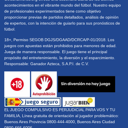
acontecimientos en el vibrante mundo del fútbol. Nuestro equipo
de profesionales experimentados tiene como objetivo
proporcionar previas de partidos detallados, análisis de opinión
de expertos, con la intención de guiarlo para sus pronósticos de
fútbol.
18+, Permiso SEGOB DGJS/DGAAD/DCRCA/P-01/2018. Los
juegos con apuestas están prohibidos para menores de edad.
Juega de manera responsable. El juego tiene el principal
propósito del entretenimiento, la diversión y el esparcimiento.
Responsable: Ganador Azteca, S.A.P.I. de C.V.
EL JUEGO COMPULSIVO ES PERJUDICIAL PARA VOS Y TU
FAMILIA, Línea gratuita de orientación al jugador problemático:
Buenos Aires Provincia 0800-444-4000, Buenos Aires Ciudad
0800-666-6006.