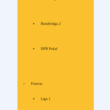
Bundesliga 2
DFB Pokal
Francia
Liga 1