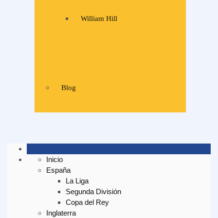
William Hill
Blog
Inicio
España
La Liga
Segunda División
Copa del Rey
Inglaterra