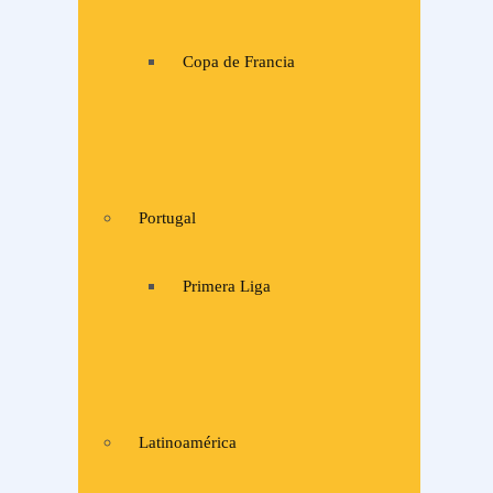
Copa de Francia
Portugal
Primera Liga
Latinoamérica