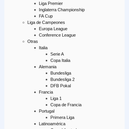
Liga Premier
Inglaterra Championship
FA Cup
Liga de Campeones
Europa League
Conference League
Otras
Italia
Serie A
Copa Italia
Alemania
Bundesliga
Bundesliga 2
DFB Pokal
Francia
Liga 1
Copa de Francia
Portugal
Primera Liga
Latinoamérica