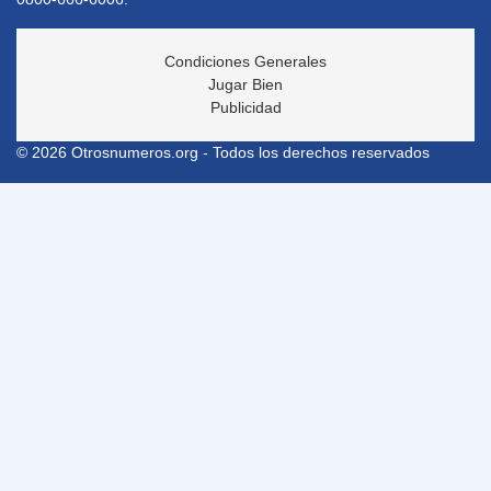
Condiciones Generales
Jugar Bien
Publicidad
© 2026 Otrosnumeros.org - Todos los derechos reservados