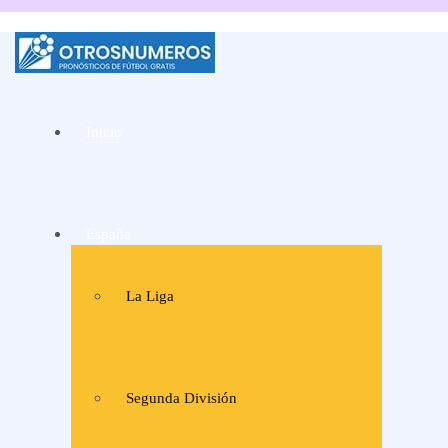
La mejor web de
Pronósticos de fútbol
Inicio
y consejos de apuestas
de expertos
España
La Liga
Segunda División