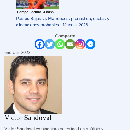
Países Bajos vs Marruecos: pronóstico, cuotas y
alineaciones probables | Mundial 2026
Comparte
enero 5, 2022
Victor Sandoval
Víctor Sandoval es sinónimo de calidad en análisis y