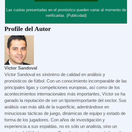
Las cuotas presentadas en el pronóstico pueden variar al momento de
verificarlas. (Publicidad)
Profile del Autor
Victor Sandoval
Víctor Sandoval es sinónimo de calidad en análisis y
pronósticos de fútbol. Con un conocimiento incomparable de las
principales ligas y competiciones europeas, así como de los
acontecimientos internacionales más importantes, Víctor se ha
ganado la reputación de ser un tipsterimportante del sector. Sus
análisis van más allá de la superficie, adentrándose en
minuciosas tácticas de juego, dinámicas de equipo y estado de
forma de los jugadores. Con años de investigación y
experiencia a sus espaldas, no es sólo un analista, sino un