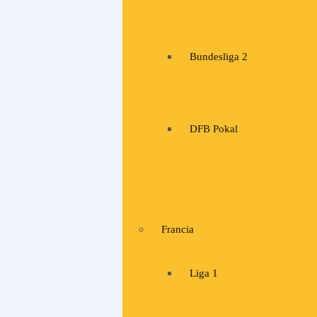
Bundesliga 2
DFB Pokal
Francia
Liga 1