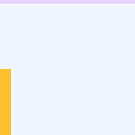
Pronósticos de fútbol y