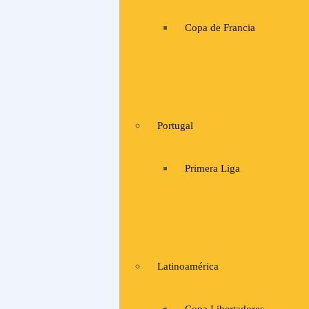
Copa de Francia
Portugal
Primera Liga
Latinoamérica