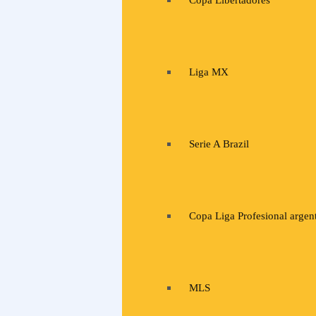
Copa Libertadores
Liga MX
Serie A Brazil
Copa Liga Profesional argen
MLS