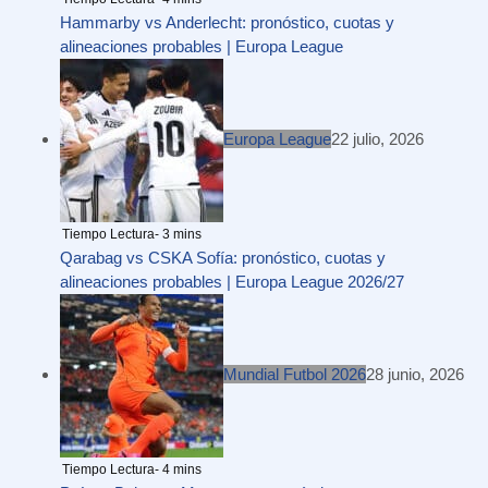
Hammarby vs Anderlecht: pronóstico, cuotas y
alineaciones probables | Europa League
Europa League
22 julio, 2026
Qarabag vs CSKA Sofía: pronóstico, cuotas y
alineaciones probables | Europa League 2026/27
Mundial Futbol 2026
28 junio, 2026