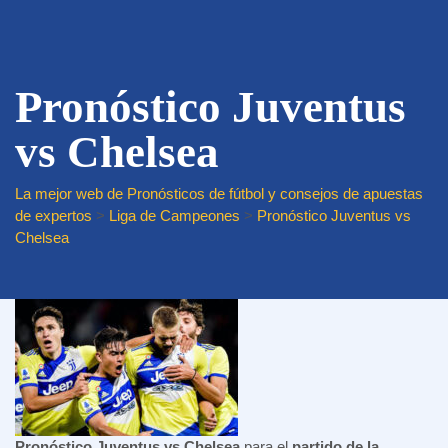
Pronóstico Juventus
vs Chelsea
La mejor web de Pronósticos de fútbol y consejos de apuestas
de expertos
>
Liga de Campeones
>
Pronóstico Juventus vs
Chelsea
Pronóstico Juventus vs Chelsea
para el
partido de la