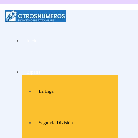
La mejor web de
Pronósticos de fútbol
Inicio
y consejos de apuestas
de expertos
España
La Liga
Segunda División