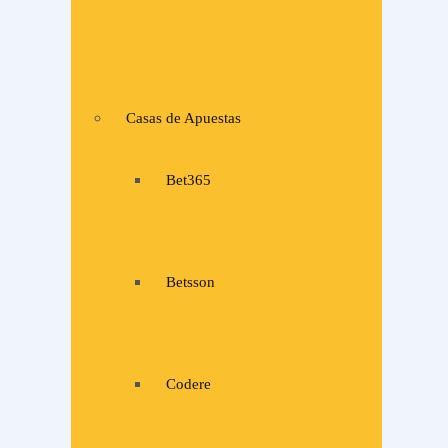
Casas de Apuestas
Bet365
Betsson
Codere