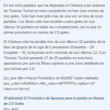
En los ocho partidos que ha disputado el Chelsea a las órdenes
de Thomas Tuchel en esta competición se han visto menos de
tres goles. Sólo han marcado más de una vez en tres de esos
partidos. Los Blues sólo han recibido cuatro goles en sus
últimos 10 partidos en todas las competiciones, por lo que mi
primer pronóstico es menos de 2,5 goles.
El Chelsea sólo ha perdido tres de sus últimos 32 partidos de la
fase de grupos de la Liga de Campeones (Ganados – 20
Empates – 9), incluyendo ocho victorias de sus últimos 12. Con
Thomas Tuchel ganando 17 de 25 partidos en esta fase,
apostamos por que los Blues superen a una Juve debilitada en
una victoria por 1-0.
[su_box title=»Hacer Pronóstico en Bet365″ style=»default»
box_color=»#04641c» title_color=»#FFFFFF» radius=»3″
class=»» id=»»]
(Publicidad) El Pronóstico de Apuesta para el partido es Menos
de 2.5 Goles
[/su_box]