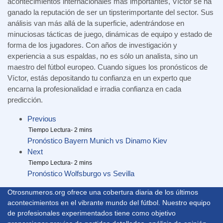
acontecimientos internacionales más importantes, Víctor se ha
ganado la reputación de ser un tipsterimportante del sector. Sus
análisis van más allá de la superficie, adentrándose en
minuciosas tácticas de juego, dinámicas de equipo y estado de
forma de los jugadores. Con años de investigación y
experiencia a sus espaldas, no es sólo un analista, sino un
maestro del fútbol europeo. Cuando sigues los pronósticos de
Víctor, estás depositando tu confianza en un experto que
encarna la profesionalidad e irradia confianza en cada
predicción.
Previous
Pronóstico Bayern Munich vs Dinamo Kiev
Next
Pronóstico Wolfsburgo vs Sevilla
Otrosnumeros.org ofrece una cobertura diaria de los últimos
acontecimientos en el vibrante mundo del fútbol. Nuestro equipo
de profesionales experimentados tiene como objetivo