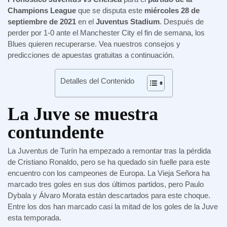
Champions League
que se disputa este
miércoles 28 de
septiembre de 2021
en el
Juventus Stadium
. Después de
perder por 1-0 ante el Manchester City el fin de semana, los
Blues quieren recuperarse. Vea nuestros consejos y
predicciones de apuestas gratuitas a continuación.
Detalles del Contenido
La Juve se muestra
contundente
La Juventus de Turín ha empezado a remontar tras la pérdida
de Cristiano Ronaldo, pero se ha quedado sin fuelle para este
encuentro con los campeones de Europa. La Vieja Señora ha
marcado tres goles en sus dos últimos partidos, pero Paulo
Dybala y Álvaro Morata están descartados para este choque.
Entre los dos han marcado casi la mitad de los goles de la Juve
esta temporada.