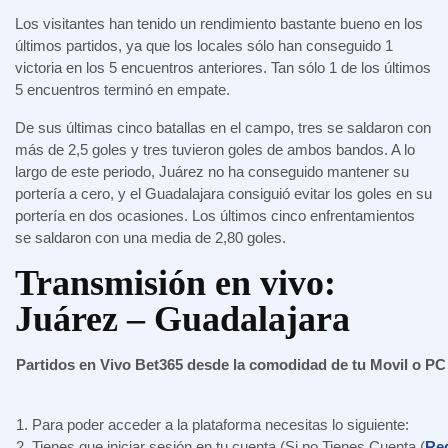
Los visitantes han tenido un rendimiento bastante bueno en los
últimos partidos, ya que los locales sólo han conseguido 1
victoria en los 5 encuentros anteriores. Tan sólo 1 de los últimos
5 encuentros terminó en empate.
De sus últimas cinco batallas en el campo, tres se saldaron con
más de 2,5 goles y tres tuvieron goles de ambos bandos. A lo
largo de este periodo, Juárez no ha conseguido mantener su
portería a cero, y el Guadalajara consiguió evitar los goles en su
portería en dos ocasiones. Los últimos cinco enfrentamientos
se saldaron con una media de 2,80 goles.
Transmisión en vivo:
Juárez – Guadalajara
Partidos en Vivo Bet365 desde la comodidad de tu Movil o PC
1. Para poder acceder a la plataforma necesitas lo siguiente:
2. Tienes que iniciar sesión en tu cuenta (Si no Tienes Cuenta (
Reg