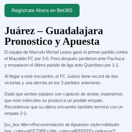
Regístrate Ahora en Bet365
Juárez – Guadalajara
Pronostico y Apuesta
El equipo de Marcelo Michel Leano ganó el primer partido contra
el Mazatlán FC por 3-0. Pero después perdieron ante Pachuca
y empataron el último partido de liga ante Querétaro por 1-1.
Al llegar a este encuentro, el FC Juárez tiene record de dos
victorias y una derrota en los 3 partidos anteriores.
Dado que ambos equipos son capaces de anotar, esperamos
que este miércoles se produzca un posible empate.
Recordemos que su último encuentro también terminó con un
empate 2-2.
[su_box title=»Recomendación de Apuesta» style=»default»
box_color=»#1E73BE» title_color=»#FFFFFF» radius=»3″