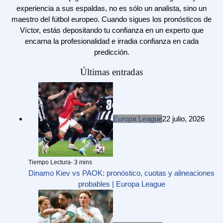
experiencia a sus espaldas, no es sólo un analista, sino un
maestro del fútbol europeo. Cuando sigues los pronósticos de
Víctor, estás depositando tu confianza en un experto que
encarna la profesionalidad e irradia confianza en cada
predicción.
Últimas entradas
Europa League
22 julio, 2026
Dinamo Kiev vs PAOK: pronóstico, cuotas y alineaciones
probables | Europa League