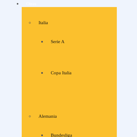
Otras
Italia
Serie A
Copa Italia
Alemania
Bundesliga