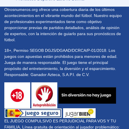
Otrosnumeros.org ofrece una cobertura diaria de los últimos
acontecimientos en el vibrante mundo del fútbol. Nuestro equipo
de profesionales experimentados tiene como objetivo
proporcionar previas de partidos detallados, análisis de opinión
de expertos, con la intención de guiarlo para sus pronósticos de
fútbol.
18+, Permiso SEGOB DGJS/DGAAD/DCRCA/P-01/2018. Los
juegos con apuestas están prohibidos para menores de edad.
Juega de manera responsable. El juego tiene el principal
propósito del entretenimiento, la diversión y el esparcimiento.
Responsable: Ganador Azteca, S.A.P.I. de C.V.
EL JUEGO COMPULSIVO ES PERJUDICIAL PARA VOS Y TU
FAMILIA, Línea gratuita de orientación al jugador problemático: