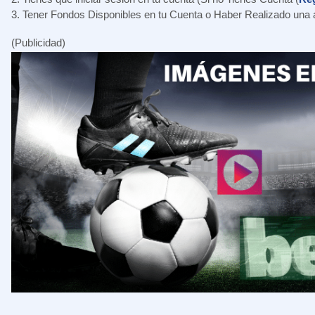
3. Tener Fondos Disponibles en tu Cuenta o Haber Realizado una a
(Publicidad)