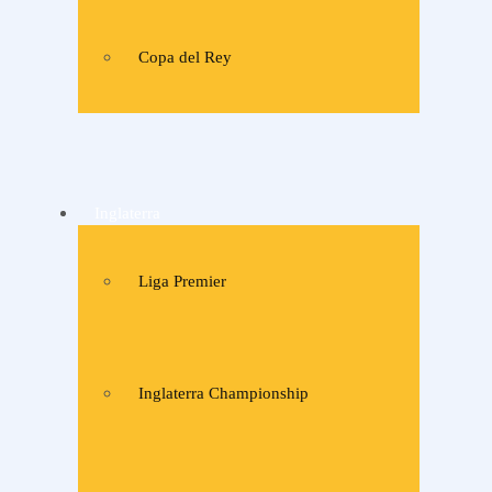
Copa del Rey
Inglaterra
Liga Premier
Inglaterra Championship