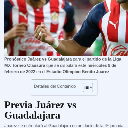
Pronóstico Juárez vs Guadalajara
para el
partido de la Liga
MX Torneo Clausura
que se disputará este
miércoles 9 de
febrero de 2022
en el
Estadio Olímpico Benito Juárez
.
Detalles del Contenido
Previa Juárez vs
Guadalajara
Juárez se enfrentará al Guadalajara en un duelo de la 4ª jornada