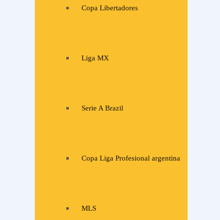
Copa Libertadores
Liga MX
Serie A Brazil
Copa Liga Profesional argentina
MLS