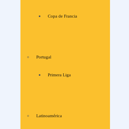
Copa de Francia
Portugal
Primera Liga
Latinoamérica