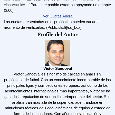
class=»» id=»»]
Para este partido estamos apoyando un emapte
(3,00)
Ver Cuotas Ahora
Las cuotas presentadas en el pronóstico pueden variar al
momento de verificarlas. (Publicidad)[/su_box]
Profile del Autor
Victor Sandoval
Víctor Sandoval es sinónimo de calidad en análisis y
pronósticos de fútbol. Con un conocimiento incomparable de las
principales ligas y competiciones europeas, así como de los
acontecimientos internacionales más importantes, Víctor se ha
ganado la reputación de ser un tipsterimportante del sector. Sus
análisis van más allá de la superficie, adentrándose en
minuciosas tácticas de juego, dinámicas de equipo y estado de
forma de los jugadores. Con años de investigación y