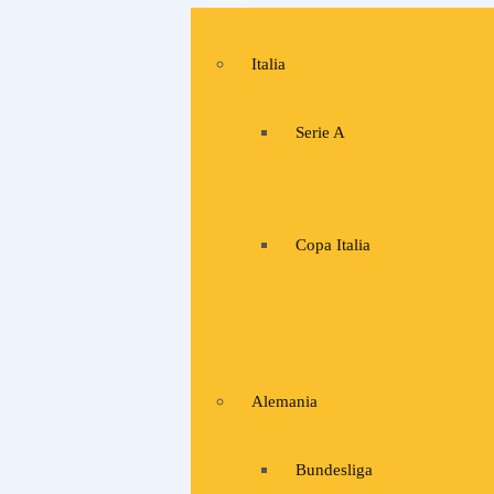
Italia
Serie A
Copa Italia
Alemania
Bundesliga