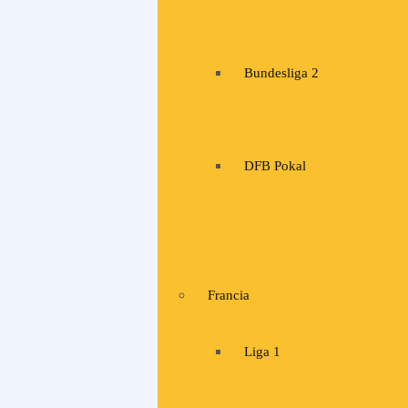
Bundesliga 2
DFB Pokal
Francia
Liga 1