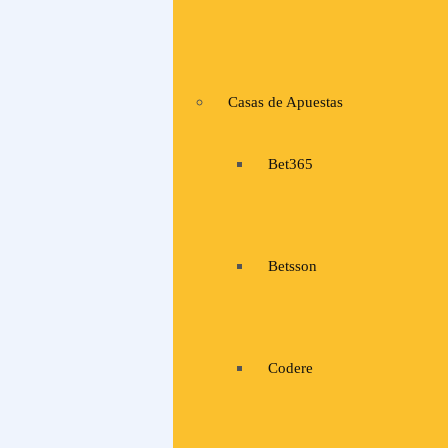
Casas de Apuestas
Bet365
Betsson
Codere