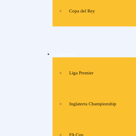
Copa del Rey
Inglaterra
Liga Premier
Inglaterra Championship
FA Cup