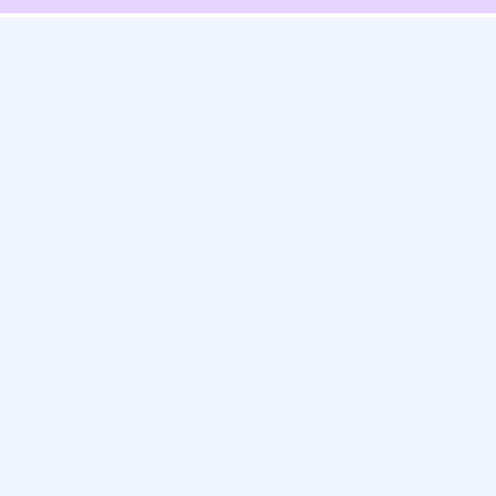
 consejos de apuestas