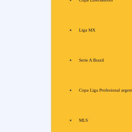
Copa Libertadores
Liga MX
Serie A Brazil
Copa Liga Profesional argen
MLS