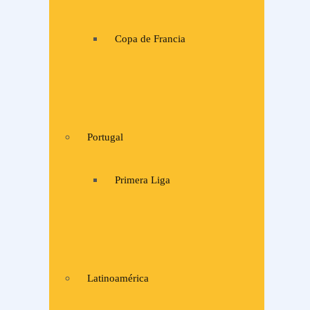
Copa de Francia
Portugal
Primera Liga
Latinoamérica