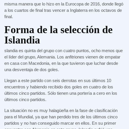
misma manera que lo hizo en la Eurocopa de 2016, donde llegó
a los cuartos de final tras vencer a Inglaterra en los octavos de
final.
Forma de la selección de
Islandia
slandia es quinta del grupo con cuatro puntos, ocho menos que
el líder del grupo, Alemania. Los anfitriones vienen de empatar
en casa con Macedonia, en la que tuvieron que luchar desde
una desventaja de dos goles.
Llegan a este partido con seis derrotas en sus últimos 10
encuentros y habiendo recibido dos goles en cuatro de los
últimos cinco partidos. Sólo tienen una portería a cero en los
últimos cinco partidos.
La situación no es muy halagüeña en la fase de clasificación
para el Mundial, ya que han perdido tres de los últimos cinco
partidos y no han conseguido marcar en ellos. En su primer