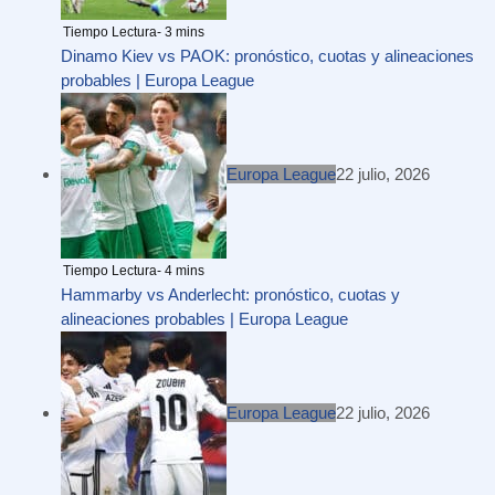
Dinamo Kiev vs PAOK: pronóstico, cuotas y alineaciones
probables | Europa League
Europa League
22 julio, 2026
Hammarby vs Anderlecht: pronóstico, cuotas y
alineaciones probables | Europa League
Europa League
22 julio, 2026