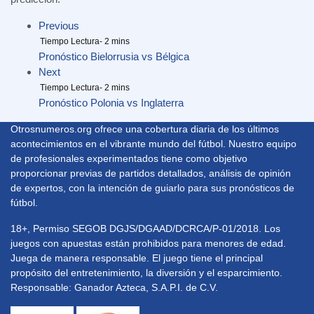
Previous
Pronóstico Bielorrusia vs Bélgica
Next
Pronóstico Polonia vs Inglaterra
Otrosnumeros.org ofrece una cobertura diaria de los últimos
acontecimientos en el vibrante mundo del fútbol. Nuestro equipo
de profesionales experimentados tiene como objetivo
proporcionar previas de partidos detallados, análisis de opinión
de expertos, con la intención de guiarlo para sus pronósticos de
fútbol.
18+, Permiso SEGOB DGJS/DGAAD/DCRCA/P-01/2018. Los
juegos con apuestas están prohibidos para menores de edad.
Juega de manera responsable. El juego tiene el principal
propósito del entretenimiento, la diversión y el esparcimiento.
Responsable: Ganador Azteca, S.A.P.I. de C.V.