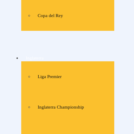
Copa del Rey
Inglaterra
Liga Premier
Inglaterra Championship