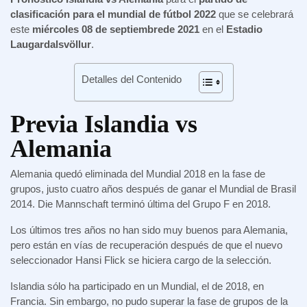
clasificación para el mundial de fútbol 2022
que se celebrará
este
miércoles 08 de septiembrede 2021
en el
Estadio
Laugardalsvöllur
.
Detalles del Contenido
Previa Islandia vs
Alemania
Alemania quedó eliminada del Mundial 2018 en la fase de
grupos, justo cuatro años después de ganar el Mundial de Brasil
2014. Die Mannschaft terminó última del Grupo F en 2018.
Los últimos tres años no han sido muy buenos para Alemania,
pero están en vías de recuperación después de que el nuevo
seleccionador Hansi Flick se hiciera cargo de la selección.
Islandia sólo ha participado en un Mundial, el de 2018, en
Francia. Sin embargo, no pudo superar la fase de grupos de la